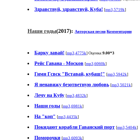
Здравствуй, здравствуй, Куба!
[
mp3,5719k
]
Наши годы
(2017):
Авторская песня
Комментарии
Барку давай!
[
mp3,4775k
] Оценка:
9.00*3
Рейс Гавана - Москов
[
mp3,6060k
]
Гимн Гсвск "Вставай, кубаш!"
[
mp3,5942k
]
Я ненавижу безответную любовь
[
mp3,5021k
]
Лечу на Кубу
[
mp3,4832k
]
Наши годы
[
mp3,6981k
]
На "коп"
[
mp3,4435k
]
Покидают корабли Гаванский порт
[
mp3,5404k
]
Поморочки
[
mp3,6093k
]