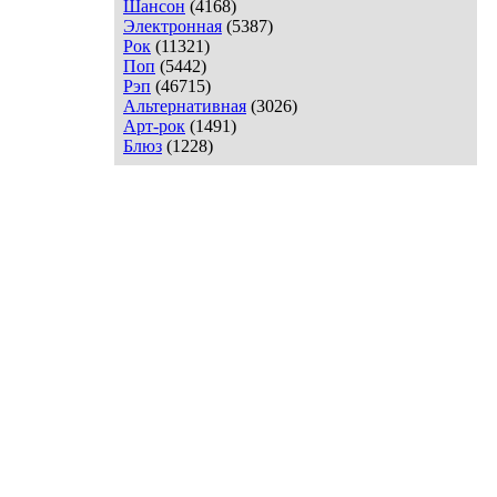
Шансон
(4168)
Электронная
(5387)
Рок
(11321)
Поп
(5442)
Рэп
(46715)
Альтернативная
(3026)
Арт-рок
(1491)
Блюз
(1228)