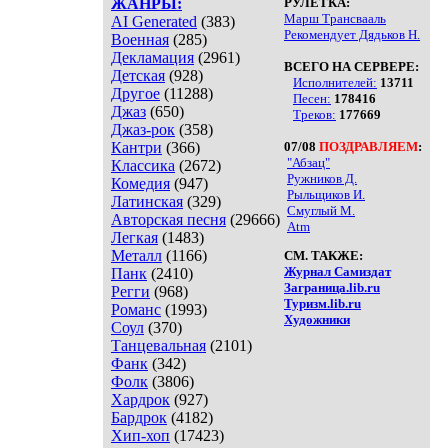
ЖАНРЫ:
РУЛЕТКА:
Марш Трансвааль
AI Generated
(383)
Рекомендует Дядьков Н.
Военная
(285)
Декламация
(2961)
ВСЕГО НА СЕРВЕРЕ:
Детская
(928)
Исполнителей:
13711
Другое
(11288)
Песен:
178416
Джаз
(650)
Треков:
177669
Джаз-рок
(358)
Кантри
(366)
07/08
ПОЗДРАВЛЯЕМ
:
"Абзац"
Классика
(2672)
Ружников Д.
Комедия
(947)
Рыльщиков И.
Латинская
(329)
Смуглый М.
Авторская песня
(29666)
Atm
Легкая
(1483)
Металл
(1166)
СМ. ТАКЖЕ:
Журнал Самиздат
Панк
(2410)
Заграница.lib.ru
Регги
(968)
Туризм.lib.ru
Романс
(1993)
Художники
Соул
(370)
Танцевальная
(2101)
Фанк
(342)
Фолк
(3806)
Хардрок
(927)
Бардрок
(4182)
Хип-хоп
(17423)