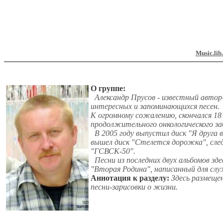
Music.lib
О группе:
Александр Прусов - известный автор
интересных и запоминающихся песен.
К огромному сожалению, скончался 18 
продолжительного онкологического за
В 2005 году выпустил диск "Я друга в 
вышел диск "Стелется дорожка", след
"ГСВСК-50".
Песни из последних двух альбомов зде
"Вторая Родина", написанный для сл
Аннотация к разделу:
Здесь размещен
песни-зарисовки о жизни.