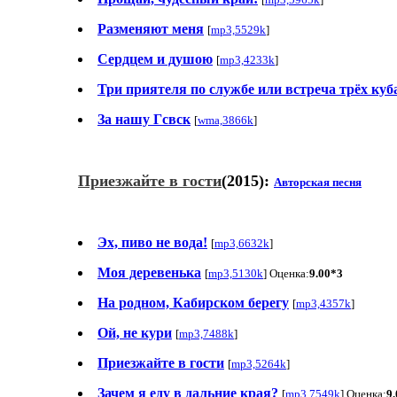
Разменяют меня
[
mp3,5529k
]
Сердцем и душою
[
mp3,4233k
]
Три приятеля по службе или встреча трёх ку
За нашу Гсвск
[
wma,3866k
]
Приезжайте в гости
(2015):
Авторская песня
Эх, пиво не вода!
[
mp3,6632k
]
Моя деревенька
[
mp3,5130k
] Оценка:
9.00*3
На родном, Кабирском берегу
[
mp3,4357k
]
Ой, не кури
[
mp3,7488k
]
Приезжайте в гости
[
mp3,5264k
]
Зачем я еду в дальние края?
[
mp3,7549k
] Оценка:
9