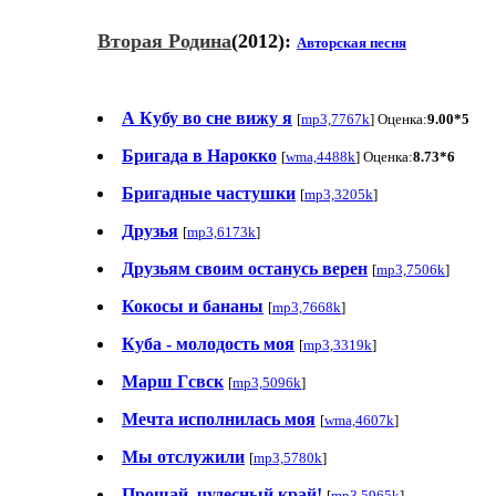
Вторая Родина
(2012):
Авторская песня
А Кубу во сне вижу я
[
mp3,7767k
] Оценка:
9.00*5
Бригада в Нарокко
[
wma,4488k
] Оценка:
8.73*6
Бригадные частушки
[
mp3,3205k
]
Друзья
[
mp3,6173k
]
Друзьям своим останусь верен
[
mp3,7506k
]
Кокосы и бананы
[
mp3,7668k
]
Куба - молодость моя
[
mp3,3319k
]
Марш Гсвск
[
mp3,5096k
]
Мечта исполнилась моя
[
wma,4607k
]
Мы отслужили
[
mp3,5780k
]
Прощай, чудесный край!
[
mp3,5965k
]