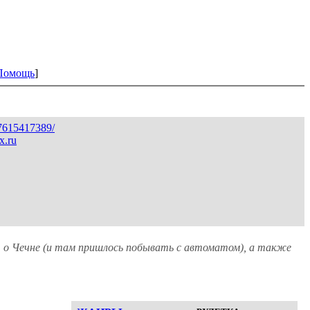
Помощь
]
527615417389/
x.ru
), о Чечне (и там пришлось побывать с автоматом), а также