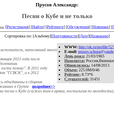
Прусов Александр:
Песни о Кубе и не только
[
Регистрация
] [
Найти
] [
Рейтинги
] [
Обсуждения
] [
Новинки
] [
.ru:
Сортировка по: [Альбому][
Популярности
][
Дате
][
Названию
]
WWW:
http://ok.ru/profile/
-исполнитель, написавший много
E-mail:
prusov.schura@yande
День рожд:
21/03/1965
января 2023 года после
Находится:
Россия,Вязники
болевания.
Обновлялось:
14/08/2013
гости позову". В 2011 году
Объем:
225.0M/0/46
ом "ГСВСК", а в 2012
Рейтинг:
8.73*6
Слушателей:
31451
сь объединены в сборник
уживших в Группе
подробнее>>
ы песни о Кубе (служил там в армии, ностальгия по молодости