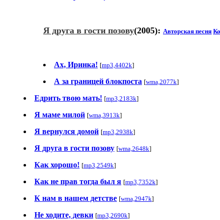
Я друга в гости позову
(2005):
Авторская песня
К
Ах, Иринка!
[
mp3,4402k
]
А за границей блокпоста
[
wma,2077k
]
Едрить твою мать!
[
mp3,2183k
]
Я маме милой
[
wma,3913k
]
Я вернулся домой
[
mp3,2938k
]
Я друга в гости позову
[
wma,2648k
]
Как хорошо!
[
mp3,2549k
]
Как не прав тогда был я
[
mp3,7352k
]
К нам в нашем детстве
[
wma,2947k
]
Не ходите, девки
[
mp3,2690k
]