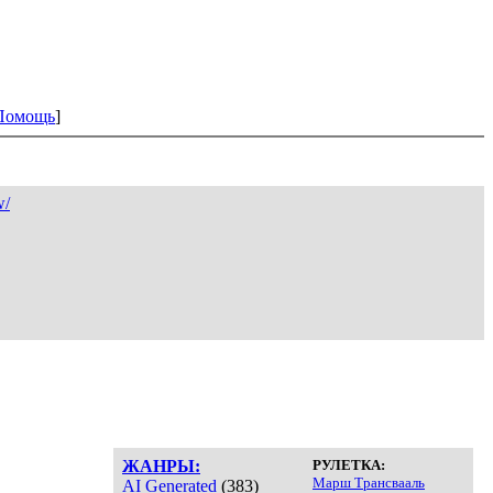
Помощь
]
w/
ЖАНРЫ:
РУЛЕТКА:
Марш Трансвааль
AI Generated
(383)