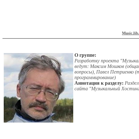
Music.lib
О группе:
Разработку проекта "Музыкаль
ведут: Максим Мошков (общая
вопросы), Павел Петриенко (
программирование)
Аннотация к разделу:
Раздел
сайта "Музыкальный Хостинг" 