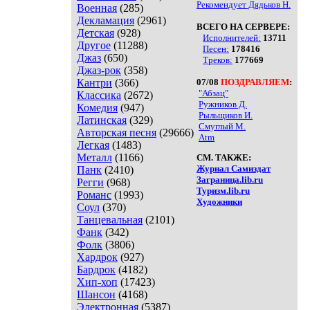
Рекомендует Дядьков Н.
Военная
(285)
Декламация
(2961)
ВСЕГО НА СЕРВЕРЕ:
Детская
(928)
Исполнителей:
13711
Другое
(11288)
Песен:
178416
Джаз
(650)
Треков:
177669
Джаз-рок
(358)
Кантри
(366)
07/08
ПОЗДРАВЛЯЕМ
:
"Абзац"
Классика
(2672)
Ружников Д.
Комедия
(947)
Рыльщиков И.
Латинская
(329)
Смуглый М.
Авторская песня
(29666)
Atm
Легкая
(1483)
Металл
(1166)
СМ. ТАКЖЕ:
Журнал Самиздат
Панк
(2410)
Заграница.lib.ru
Регги
(968)
Туризм.lib.ru
Романс
(1993)
Художники
Соул
(370)
Танцевальная
(2101)
Фанк
(342)
Фолк
(3806)
Хардрок
(927)
Бардрок
(4182)
Хип-хоп
(17423)
Шансон
(4168)
Электронная
(5387)