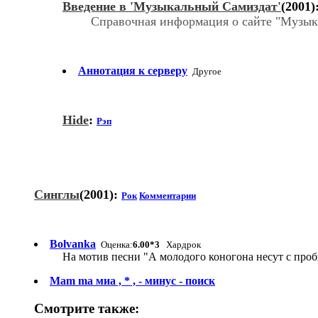
Введение в 'Музыкальный Самиздат'
(2001)
Справочная информация о сайте "Музык
Аннотация к серверу
Другое
Hide
:
Рэп
Синглы
(2001):
Рок
Комментарии
Bolvanka
Оценка:
6.00*3
Хардрок
На мотив песни "А молодого коногона несут с про
Mam mа миа , * , - минус - поиск
Смотрите также: