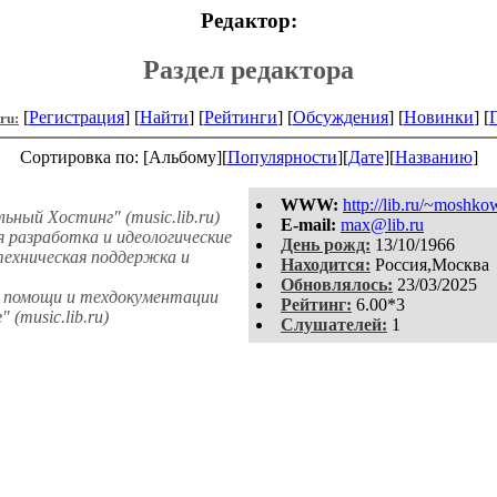
Редактор:
Раздел редактора
[
Регистрация
] [
Найти
] [
Рейтинги
] [
Обсуждения
] [
Новинки
] [
.ru:
Сортировка по: [Альбому][
Популярности
][
Дате
][
Названию
]
WWW:
http://lib.ru/~moshko
ный Хостинг" (music.lib.ru)
E-mail:
max@lib.ru
 разработка и идеологические
День рожд:
13/10/1966
техническая поддержка и
Находится:
Россия,Москва
Обновлялось:
23/03/2025
 помощи и техдокументации
Рейтинг:
6.00*3
(music.lib.ru)
Слушателей:
1