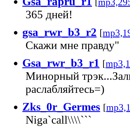
Gsa_rapru_r1
[
mp3,29
365 дней!
gsa_rwr_b3_r2
[
mp3,1
Скажи мне правду"
Gsa_rwr_b3_r1
[
mp3,
Минорный трэк...Зал
раслабляйтесь=)
Zks_0r_Germes
[
mp3,
Niga`call\\\\```