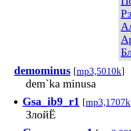
П
Р
А
А
Б
demominus
[
mp3,5010k
]
dem`ka minusa
Gsa_ib9_r1
[
mp3,1707k
ЗлойЁ