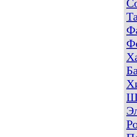
С
Т
Ф
Ф
Х
Б
Х
Ш
Э
Р