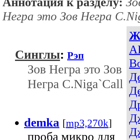
Аннотация к разделу:
Зо
Негра это Зов Негра C.Ni
Ж
AI
Синглы
:
Рэп
В
Зов Негра это Зов
Д
Негра C.Niga`Call
Д
Д
Д
demka
[
mp3,270k
]
Д
проба микро для