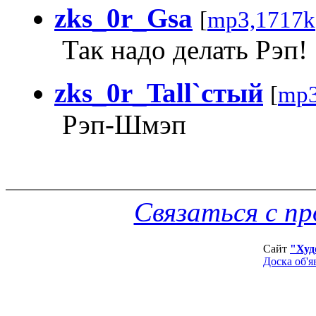
zks_0r_Gsa
[
mp3,1717k
Так надо делать Рэп!
zks_0r_Tall`стый
[
mp3
Рэп-Шмэп
Связаться с п
Сайт
"Худ
Доска об'