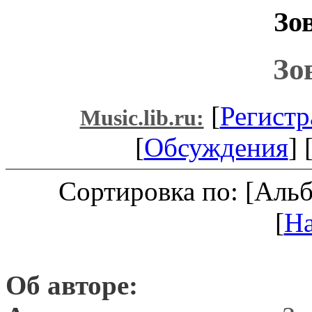
Зо
Зо
[
Регистр
Music.lib.ru:
[
Обсуждения
] 
Сортировка по: [Аль
[
Н
Об авторе: