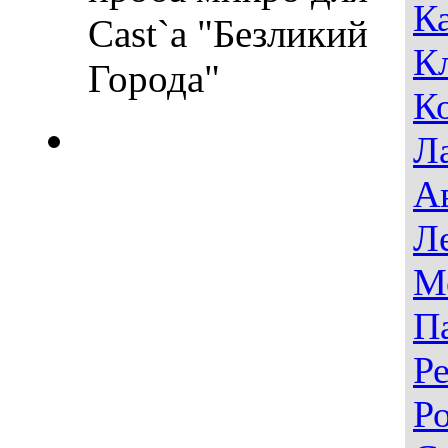
К
Cast`a "Безликий
К
Города"
К
Л
А
Л
М
П
Р
Р