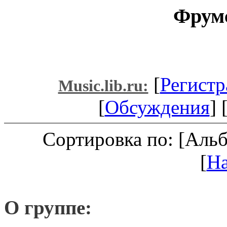
Фрумс
[
Регистр
Music.lib.ru:
[
Обсуждения
] 
Сортировка по: [Аль
[
Н
О группе: