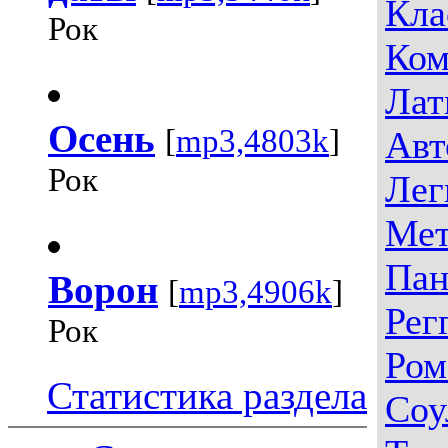
Кла
Рок
Ком
Лат
Осень
[
mp3,4803k
]
Авт
Рок
Лег
Мет
Пан
Ворон
[
mp3,4906k
]
Рег
Рок
Ром
Статистика раздела
Соу