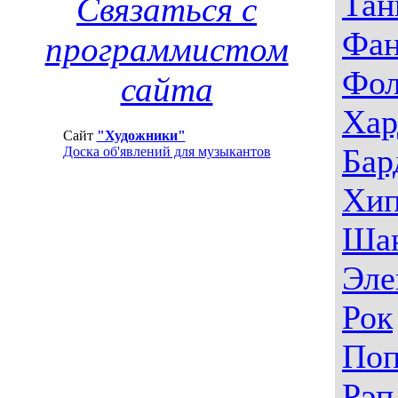
Тан
Связаться с
Фа
программистом
Фо
сайта
Хар
Сайт
"Художники"
Бар
Доска об'явлений для музыкантов
Хип
Ша
Эле
Рок
По
Рэп