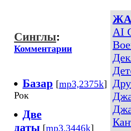
ЖА
AI 
Синглы
:
Вое
Комментарии
Дек
Дет
Базар
Дру
[
mp3,2375k
]
Рок
Джа
Джа
Две
Кан
даты
[
mp3,3446k
]