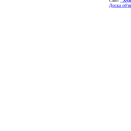
Сайт
"Худ
Доска об'