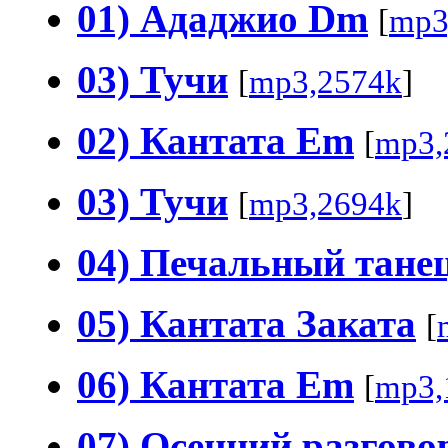
01) Ададжио Dm
[
mp3
03) Тучи
[
mp3,2574k
]
02) Кантата Em
[
mp3,
03) Тучи
[
mp3,2694k
]
04) Печальный тане
05) Кантата Заката
[
06) Кантата Em
[
mp3,
07) Осенний разгово