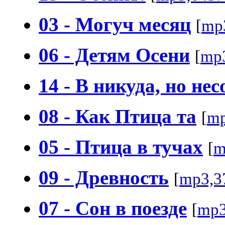
03 - Могуч месяц
[
mp
06 - Детям Осени
[
mp
14 - В никуда, но не
08 - Как Птица та
[
mp
05 - Птица в тучах
[
m
09 - Древность
[
mp3,3
07 - Сон в поезде
[
mp3