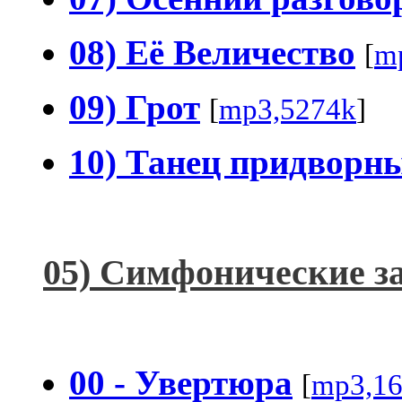
08) Её Величество
[
m
09) Грот
[
mp3,5274k
]
10) Танец придворн
05) Симфонические з
00 - Увертюра
[
mp3,1