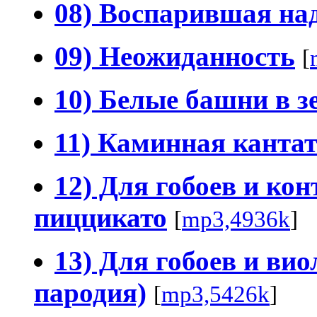
08) Воспарившая над
09) Неожиданность
[
10) Белые башни в з
11) Каминная канта
12) Для гобоев и ко
пиццикато
[
mp3,4936k
]
13) Для гобоев и вио
пародия)
[
mp3,5426k
]