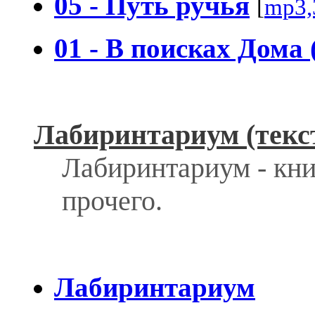
05 - Путь ручья
[
mp3,
01 - В поисках Дома 
Лабиринтариум (текс
Лабиринтариум - книг
прочего.
Лабиринтариум