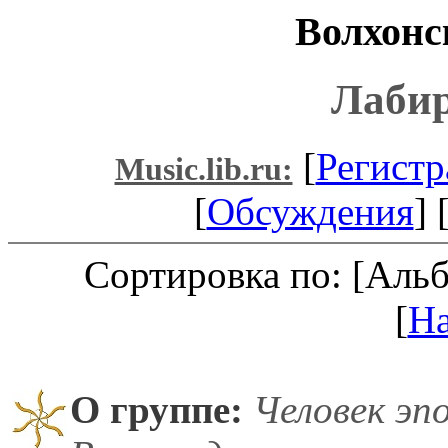
Волхонс
Лаби
[
Регистр
Music.lib.ru:
[
Обсуждения
] 
Сортировка по: [Аль
[
Н
О группе:
Человек эп