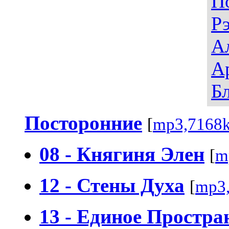
П
Р
А
А
Б
Посторонние
[
mp3,7168
08 - Княгиня Элен
[
m
12 - Стены Духа
[
mp3
13 - Единое Простра