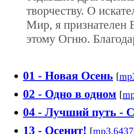
творчеству. О искат
Мир, я признателен 
этому Огню. Благод
01 - Новая Осень
[
mp
02 - Одно в одном
[
mp
04 - Лучший путь - 
13 - Осенит!
[
mp3,6437