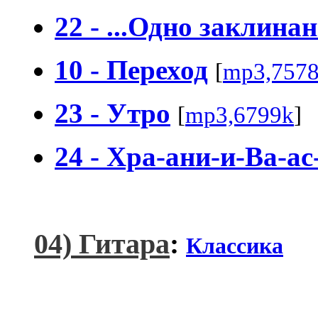
22 - ...Одно заклин
10 - Переход
[
mp3,757
23 - Утро
[
mp3,6799k
]
24 - Хра-ани-и-Ва-ас
04) Гитара
:
Классика