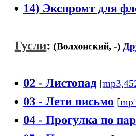
14) Экспромт для ф
Гусли
:
(Волхонский, -)
Др
02 - Листопад
[
mp3,45
03 - Лети письмо
[
mp3
04 - Прогулка по па