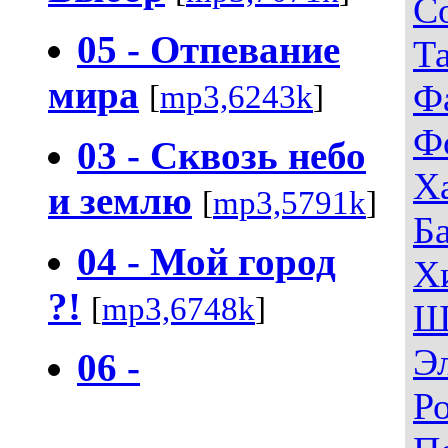
С
05 - Отпевание
Т
мира
Ф
[
mp3,6243k
]
Ф
03 - Сквозь небо
Х
и землю
[
mp3,5791k
]
Б
04 - Мой город
Х
?!
[
mp3,6748k
]
Ш
Э
06 -
Р