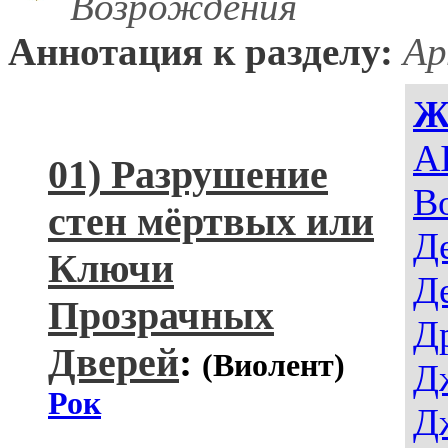
Возрождения
Аннотация к разделу:
Ар
Ж
AI
01) Разрушение
В
стен мёртвых или
Д
Ключи
Д
Прозрачных
Д
Дверей
:
(Виолент)
Д
Рок
Д