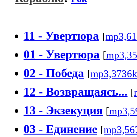
11 - Увертюра
[
mp3,61
01 - Увертюра
[
mp3,3
02 - Победа
[
mp3,3736
12 - Возвращаясь...
[
13 - Экзекуция
[
mp3,5
03 - Единение
[
mp3,56