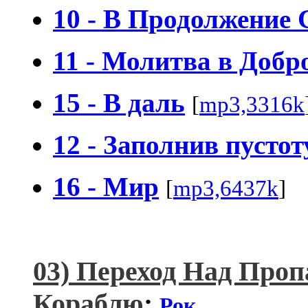
10 - В Продолжение 
11 - Молитва в Добр
15 - В даль
[
mp3,3316k
12 - Заполнив пустоту
16 - Мир
[
mp3,6437k
]
03) Переход Над Про
Кораблю
:
Рок