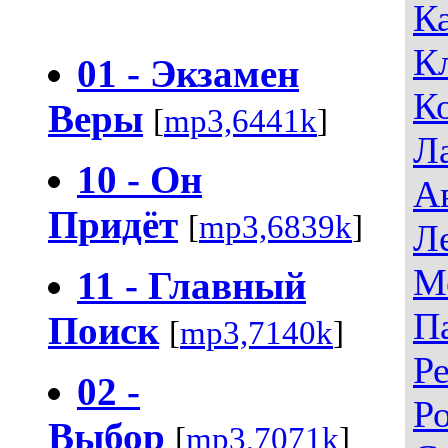
К
К
01 - Экзамен
К
Веры
[
mp3,6441k
]
Л
10 - Он
А
Придёт
[
mp3,6839k
]
Л
М
11 - Главный
П
Поиск
[
mp3,7140k
]
Р
02 -
Р
Выбор
[
mp3,7071k
]