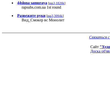
44slona samuraya
[
mp3,1826k
]
rapsubs.com.ua 1st round
Развежите руки
[
mp3,3094k
]
Вид_Смокер вс Монолит
Связаться 
Сайт
"Худ
Доска об'я