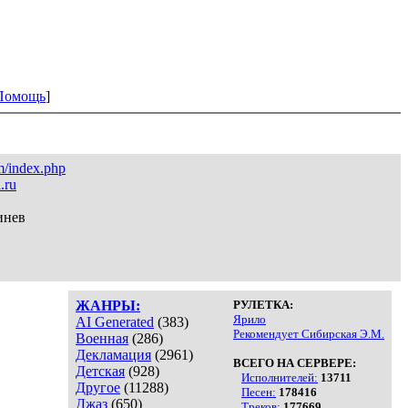
Помощь
]
m/index.php
.ru
инев
ЖАНРЫ:
РУЛЕТКА:
Ярило
AI Generated
(383)
Рекомендует Сибирская Э.М.
Военная
(286)
Декламация
(2961)
ВСЕГО НА СЕРВЕРЕ:
Детская
(928)
Исполнителей:
13711
Другое
(11288)
Песен:
178416
Джаз
(650)
Треков:
177669