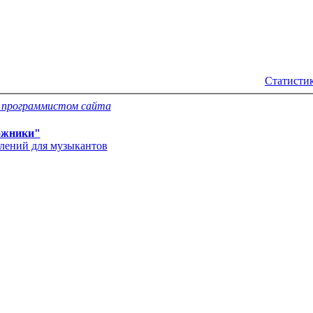
Статистик
с программистом сайта
ожники"
влений для музыкантов