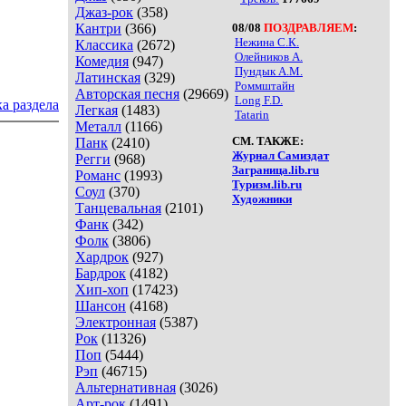
Джаз-рок
(358)
Кантри
(366)
08/08
ПОЗДРАВЛЯЕМ
:
Нежина С.К.
Классика
(2672)
Олейников А.
Комедия
(947)
Пундык А.М.
Латинская
(329)
Роммштайн
Авторская песня
(29669)
Long F.D.
а раздела
Легкая
(1483)
Tatarin
Металл
(1166)
СМ. ТАКЖЕ:
Панк
(2410)
Журнал Самиздат
Регги
(968)
Заграница.lib.ru
Романс
(1993)
Туризм.lib.ru
Соул
(370)
Художники
Танцевальная
(2101)
Фанк
(342)
Фолк
(3806)
Хардрок
(927)
Бардрок
(4182)
Хип-хоп
(17423)
Шансон
(4168)
Электронная
(5387)
Рок
(11326)
Поп
(5444)
Рэп
(46715)
Альтернативная
(3026)
Арт-рок
(1491)