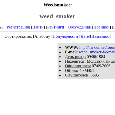
Weedsmoker:
weed_smoker
[
Регистрация
] [
Найти
] [
Рейтинги
] [
Обсуждения
] [
Новинки
] [
.ru:
Сортировка по: [Альбому][
Популярности
][
Дате
][
Названию
]
WWW:
http://myxxa.net/foru
E-mail:
weed_smoker@e-mail
День рожд:
09/06/1984
Находится:
Молдавия,Киш
Обновлялось:
07/09/2006
Объем:
4.8M/0/1
Слушателей:
3685