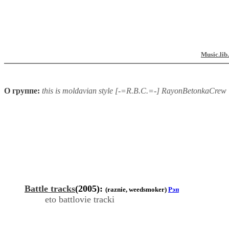
Music.lib
О группе:
this is moldavian style [-=R.B.C.=-] RayonBetonkaCrew
Battle tracks
(2005):
(raznie, weedsmoker)
Рэп
eto battlovie tracki