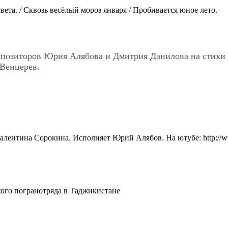
света. / Сквозь весёлый мороз января / Пробивается юное лето.
мпозиторов Юрия Алябова и Дмитрия Данилова на стихи В
 Венцерев.
алентина Сорокина. Исполняет Юрий Алябов. На ютубе: http:/
кого погранотряда в Таджикистане