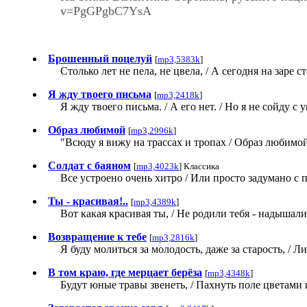
v=PgGPgbC7YsA
Брошенный поцелуй
[
mp3,5383k
]
Столько лет не пела, не цвела, / А сегодня на заре 
Я жду твоего письма
[
mp3,2418k
]
Я жду твоего письма. / А его нет. / Но я не сойду с 
Образ любимой
[
mp3,2996k
]
"Всюду я вижу на трассах и тропах / Образ любимой
Солдат с баяном
[
mp3,4023k
] Классика
Все устроено очень хитро / Или просто задумано с п
Ты - красивая!..
[
mp3,4389k
]
Вот какая красивая ты, / Не родили тебя - надышали
Возвращение к тебе
[
mp3,2816k
]
Я буду молиться за молодость, даже за старость, / Л
В том краю, где мерцает берёза
[
mp3,4348k
]
Будут юные травы звенеть, / Пахнуть поле цветами и