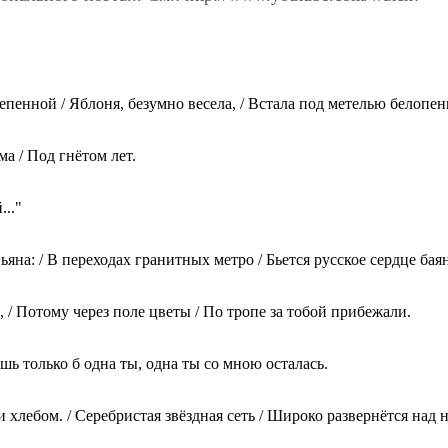
степенной / Яблоня, безумно весела, / Встала под метелью белопен
ума / Под гнётом лет.
..."
ьяна: / В переходах гранитных метро / Бьется русское сердце баян
, / Потому через поле цветы / По тропе за тобой прибежали.
ишь только б одна ты, одна ты со мною осталась.
 хлебом. / Серебристая звёздная сеть / Широко развернётся над 