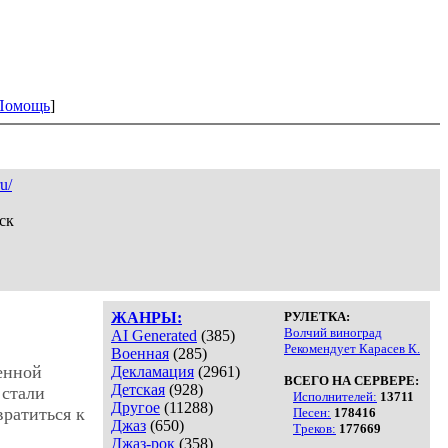
Помощь
]
u/
ск
ЖАНРЫ:
РУЛЕТКА:
Волчий виноград
AI Generated
(385)
Рекомендует Карасев К.
Военная
(285)
енной
Декламация
(2961)
ВСЕГО НА СЕРВЕРЕ:
Детская
(928)
 стали
Исполнителей:
13711
Другое
(11288)
вратиться к
Песен:
178416
Джаз
(650)
Треков:
177669
Джаз-рок
(358)