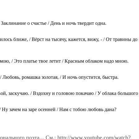
 Заклинание о счастье / День и ночь твердит одна.
илось ближе, / Вёрст на тысячу, кажется, вижу, - / От травины д
ьмою, / Это платье твое летит / Красным облаком надо мною.
 / Любовь, ромашка золотая, / И ночь опустится, быстра.
ивой, заскучаю. / Вздохну и головою покачаю / У облака большого 
 / Ну зачем на заре осенней / Нам с тобою любовь дана?
нального поэта... См.: http://www.youtube.com/watch?