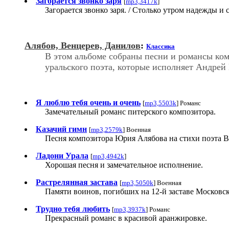
Загорается звонко заря
[
mp3,3417k
]
Загорается звонко заря. / Столько утром надежды и 
Алябов, Венцерев, Данилов
:
Классика
В этом альбоме собраны песни и романсы ко
уральского поэта, которые исполняет Андрей
Я люблю тебя очень и очень
[
mp3,5503k
] Романс
Замечательный романс питерского композитора.
Казачий гимн
[
mp3,2579k
] Военная
Песня композитора Юрия Алябова на стихи поэта В
Ладони Урала
[
mp3,4942k
]
Хорошая песня и замечательное исполнение.
Растрелянная застава
[
mp3,5050k
] Военная
Памяти воинов, погибших на 12-й заставе Московс
Трудно тебя любить
[
mp3,3937k
] Романс
Прекрасный романс в красивой аранжировке.