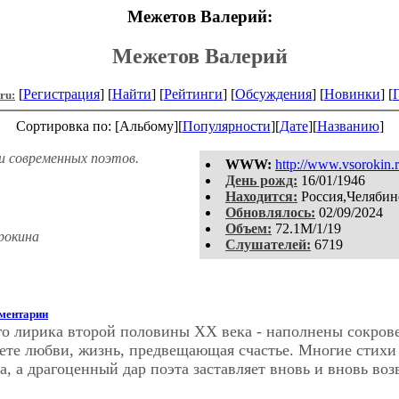
Межетов Валерий:
Межетов Валерий
[
Регистрация
] [
Найти
] [
Рейтинги
] [
Обсуждения
] [
Новинки
] [
.ru:
Сортировка по: [Альбому][
Популярности
][
Дате
][
Названию
]
и современных поэтов.
WWW:
http://www.vsorokin.r
День рожд:
16/01/1946
Находится:
Россия,Челябин
Обновлялось:
02/09/2024
Объем:
72.1M/1/19
рокина
Слушателей:
6719
ментарии
го лирика второй половины ХХ века - наполнены сокров
вете любви, жизнь, предвещающая счастье. Многие стихи
 а драгоценный дар поэта заставляет вновь и вновь воз