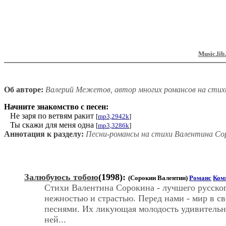
Music.lib
Об авторе:
Валерий Межетов, автор многих романсов на стих
Начните знакомство с песен:
Не заря по ветвям ракит
[
mp3,2942k
]
Ты скажи для меня одна
[
mp3,3286k
]
Аннотация к разделу:
Песни-романсы на стихи Валентина Со
Залюбуюсь тобою
(1998):
(Сорокин Валентин)
Романс
Ком
Стихи Валентина Сорокина - лучшего русско
нежностью и страстью. Перед нами - мир в с
песнями. Их ликующая молодость удивительна,
ней...