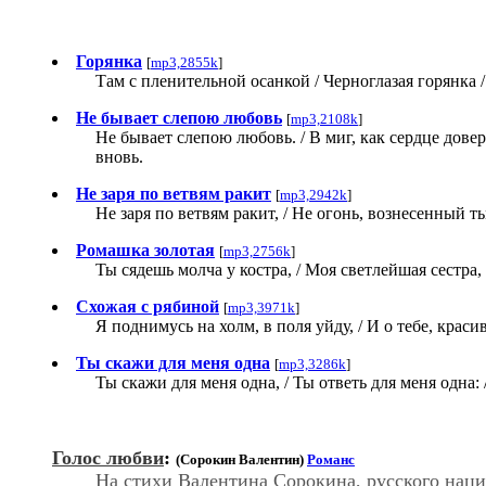
Горянка
[
mp3,2855k
]
Там с пленительной осанкой / Черноглазая горянка /
Не бывает слепою любовь
[
mp3,2108k
]
Не бывает слепою любовь. / В миг, как сердце довер
вновь.
Не заря по ветвям ракит
[
mp3,2942k
]
Не заря по ветвям ракит, / Не огонь, вознесенный т
Ромашка золотая
[
mp3,2756k
]
Ты сядешь молча у костра, / Моя светлейшая сестра,
Схожая с рябиной
[
mp3,3971k
]
Я поднимусь на холм, в поля уйду, / И о тебе, крас
Ты скажи для меня одна
[
mp3,3286k
]
Ты скажи для меня одна, / Ты ответь для меня одна:
Голос любви
:
(Сорокин Валентин)
Романс
На стихи Валентина Сорокина, русского нацио