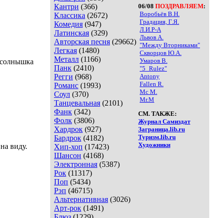
Кантри
(366)
06/08
ПОЗДРАВЛЯЕМ
:
Воробьёв В.Н.
Классика
(2672)
Градация, Г.Я.
Комедия
(947)
Л.И.Р-А
Латинская
(329)
Львов А.
Авторская песня
(29662)
"Между Вторниками"
Легкая
(1480)
Скворцов Ю.А.
Металл
(1166)
Умаров В.
о солнышка
Панк
(2410)
"5_Rulez"
Регги
(968)
Antony
Fallen R.
Романс
(1993)
Mc M.
Соул
(370)
Mr.M
Танцевальная
(2101)
Фанк
(342)
СМ. ТАКЖЕ:
Фолк
(3806)
Журнал Самиздат
Хардрок
(927)
Заграница.lib.ru
Туризм.lib.ru
Бардрок
(4182)
Художники
на виду.
Хип-хоп
(17423)
Шансон
(4168)
Электронная
(5387)
Рок
(11317)
Поп
(5434)
Рэп
(46715)
Альтернативная
(3026)
Арт-рок
(1491)
Блюз
(1229)