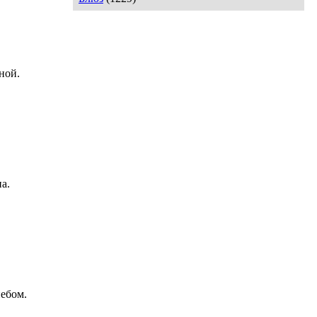
ной.
а.
небом.