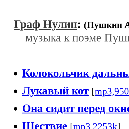
Граф Нулин
:
(Пушкин А
музыка к поэме Пуш
Колокольчик дальн
Лукавый кот
[
mp3,950
Она сидит перед окн
Шествие
[
mp3,2253k
]