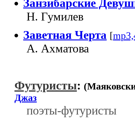
Занзибарские Девуш
Н. Гумилев
Заветная Черта
[
mp3,
А. Ахматова
Футуристы
:
(Маяковски
Джаз
поэты-футуристы