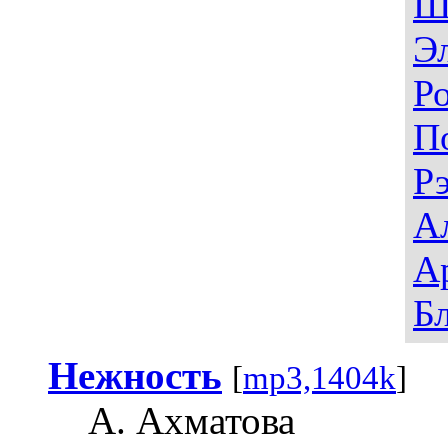
Ш
Э
Р
П
Р
А
А
Б
Нежность
[
mp3,1404k
]
А. Ахматова