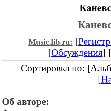
Каневс
Канев
[
Регистр
Music.lib.ru:
[
Обсуждения
] 
Сортировка по: [Аль
[
Н
Об авторе: