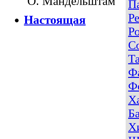
О. Мандельштам
П
Р
Настоящая
Р
С
Т
Ф
Ф
Х
Б
Х