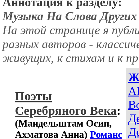
Аннотация к разделу:
Музыка На Слова Других
На этой странице я публ
разных авторов - классич
живущих, к стихам и к пр
Ж
AI
Поэты
В
Серебряного Века
:
Д
(Мандельштам Осип,
Д
Ахматова Анна)
Романс