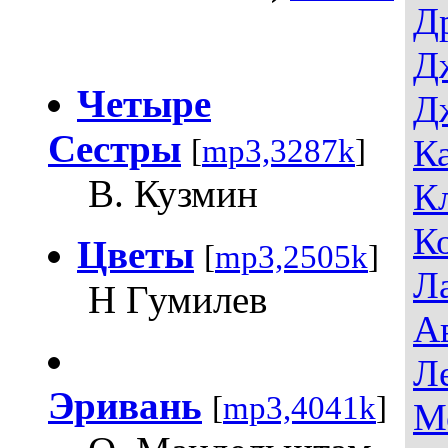
Д
Д
Четыре
Д
Сестры
К
[
mp3,3287k
]
В. Кузмин
К
К
Цветы
[
mp3,2505k
]
Л
Н Гумилев
А
Л
Эривань
[
mp3,4041k
]
М