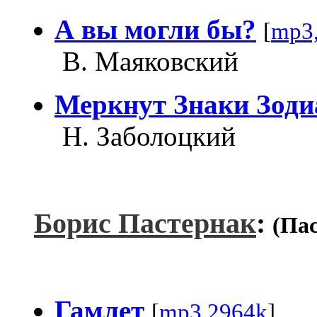
А вы могли бы?
[
mp3
В. Маяковский
Меркнут Знаки Зоди
Н. Заболоцкий
Борис Пастернак
:
(Па
Гамлет
[
mp3,2964k
]