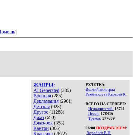
Помощь
]
ЖАНРЫ:
РУЛЕТКА:
Волчий виноград
AI Generated
(385)
Рекомендует Карасев К.
Военная
(285)
Декламация
(2961)
ВСЕГО НА СЕРВЕРЕ:
Детская
(928)
Исполнителей:
13711
Другое
(11288)
Песен:
178416
Джаз
(650)
Треков:
177669
Джаз-рок
(358)
Кантри
(366)
06/08
ПОЗДРАВЛЯЕМ
:
Воробьёв В.Н.
Классика
(2672)