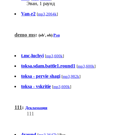
Эван, 1 раунд
Van-r2
[
mp3,2064k
]
demo ms
:
(ob', ob)
Рэп
t.mc-luchyi
[
mp3,600k
]
toksa.sdam.battle1.round1
[
mp3,600k
]
toksa - pervie shagi
[
mp3,982k
]
toksa - vskritie
[
mp3,600k
]
111
:
Декламация
111
4raund
[
mp3,3647k
] Рэп