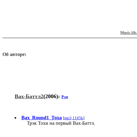
Music.lib
Об авторе:
Вах-Баттл2
(2006):
Рэп
Вах_Round1_Toxa
[
mp3,1165k
]
Трэк Тохи на первый Вах-Баттл.