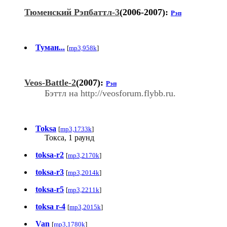
Тюменский Рэпбаттл-3
(2006-2007):
Рэп
Туман...
[
mp3,958k
]
Veos-Battle-2
(2007):
Рэп
Бэттл на http://veosforum.flybb.ru.
Toksa
[
mp3,1733k
]
Токса, 1 раунд
toksa-r2
[
mp3,2170k
]
toksa-r3
[
mp3,2014k
]
toksa-r5
[
mp3,2211k
]
toksa r-4
[
mp3,2015k
]
Van
[
mp3,1780k
]