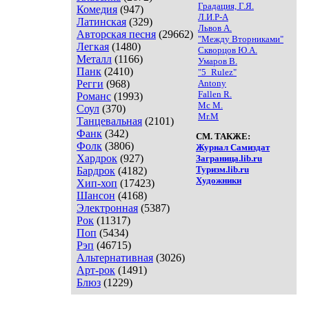
Градация, Г.Я.
Комедия
(947)
Л.И.Р-А
Латинская
(329)
Львов А.
Авторская песня
(29662)
"Между Вторниками"
Легкая
(1480)
Скворцов Ю.А.
Металл
(1166)
Умаров В.
Панк
(2410)
"5_Rulez"
Регги
(968)
Antony
Fallen R.
Романс
(1993)
Mc M.
Соул
(370)
Mr.M
Танцевальная
(2101)
Фанк
(342)
СМ. ТАКЖЕ:
Фолк
(3806)
Журнал Самиздат
Хардрок
(927)
Заграница.lib.ru
Туризм.lib.ru
Бардрок
(4182)
Художники
Хип-хоп
(17423)
Шансон
(4168)
Электронная
(5387)
Рок
(11317)
Поп
(5434)
Рэп
(46715)
Альтернативная
(3026)
Арт-рок
(1491)
Блюз
(1229)