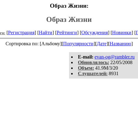
Образ Жизни:
Образ Жизни
[
Регистрация
] [
Найти
] [
Рейтинги
] [
Обсуждения
] [
Новинки
] [
.ru:
Сортировка по: [Альбому][
Популярности
][
Дате
][
Названию
]
E-mail:
evan-og@rambler.ru
Обновлялось:
22/05/2008
Объем:
41.9M/3/20
Слушателей:
8931