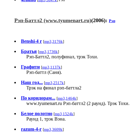
Рэп-Баттл2 (www.tyumenart.ru)
(2006):
Рэп
Benshi-4 r
[
mp3,3176k
]
Братья
[
mp3,1736k
]
Рэп-Баттл2, полуфинал, трэк Тохи.
Графити
[
mp3,1137k
]
Рэп-баттл (Саня).
Наш год...
[
mp3,2517k
]
Трэк на финал рэп-баттла2
По коридорам...
[
mp3,1464k
]
www.tyumenart.ru Рэп-баттл2 (2 раунд). Трэк Тохи.
Белое полотно
[
mp3,1524k
]
Раунд 1, трэк Вэна.
razum-4-r
[
mp3,3609k
]