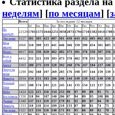
Статистика раздела на t
неделям
] [
по месяцам
] [
з
Всего
За последние 12 месяцев
Jul
Jun
May
Apr
Mar
Feb
Jan
Dec
Nov
Oct
Sep
A
По
22529
1703
1575
1644
2251
3058
2073
1794
1710
1582
1814
1788
1
разделу
Две реки
5127
381
385
423
487
501
430
443
432
405
402
421
4
Моя
4968
310
309
335
441
446
366
359
390
454
501
685
3
звезда
Море_
4617
331
336
428
462
482
373
381
376
358
387
356
3
Буду с
4452
351
321
359
393
473
378
402
378
355
350
323
3
тобой
Ангел
3305
280
275
319
328
392
268
276
247
184
237
240
2
Отпусти
2298
192
168
197
269
285
176
198
197
144
159
139
1
меня
Никогда
2034
154
151
183
266
246
144
149
139
142
140
150
1
Personal
2005
188
174
191
221
245
141
135
154
121
137
126
1
Jisus
Небо
1424
122
115
110
154
253
98
97
99
89
95
71
1
Без ответа
1350
118
94
107
140
206
87
94
89
95
108
88
1
Далеко
1340
137
113
119
157
179
81
92
89
87
94
78
1
Никогда
1333
110
118
114
109
210
155
87
88
81
74
75
1
Две реки_
1321
115
116
118
148
171
93
95
86
89
92
78
1
Ворон
1127
89
83
82
102
243
72
65
62
69
94
70
9