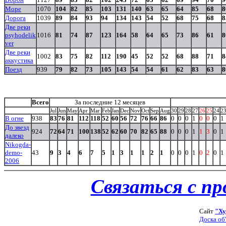
Море
1070
104
82
85
103
131
140
63
65
64
85
68
8
Дорога
1039
89
84
93
94
134
143
54
52
68
75
68
8
Две реки
psyhodelik
1016
81
74
87
123
164
58
64
65
73
86
61
8
ver
Две реки
1002
83
75
82
112
190
45
52
52
68
88
71
8
аккустика
Поезд
939
79
82
73
105
143
54
54
61
62
83
63
8
Всего
За последние 12 месяцев
Jul
Jun
May
Apr
Mar
Feb
Jan
Dec
Nov
Oct
Sep
Aug
30
29
28
27
26
25
24
2
В огне
938
83
76
81
112
118
52
60
56
72
76
66
86
0
0
0
1
0
0
0
1
До звезд
924
72
64
71
100
138
52
62
60
70
82
65
88
0
0
0
1
1
3
0
1
далеко
Nikogda-
demo-
43
9
3
4
6
7
5
1
3
1
1
2
1
0
0
0
1
0
2
0
1
2006
Связаться с п
Сайт
"Ху
Доска об