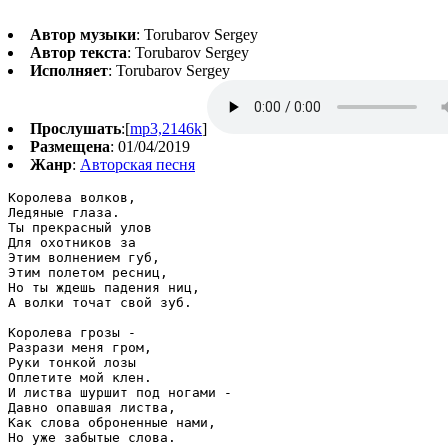
Автор музыки
: Torubarov Sergey
Автор текста
: Torubarov Sergey
Исполняет
: Torubarov Sergey
Прослушать
:[
mp3,2146k
]
Размещена
: 01/04/2019
Жанр
:
Авторская песня
Королева волков,

Ледяные глаза.

Ты прекрасный улов

Для охотников за

Этим волнением губ,

Этим полетом ресниц,

Но ты ждешь падения ниц,

А волки точат свой зуб.

Королева грозы -

Разрази меня гром,

Руки тонкой лозы

Оплетите мой клен.

И листва шуршит под ногами -

Давно опавшая листва,

Как слова оброненные нами,

Но уже забытые слова.
