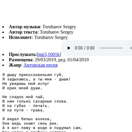
Автор музыки
: Torubarov Sergey
Автор текста
: Torubarov Sergey
Исполняет
: Torubarov Sergey
Прослушать
:[
mp3,1001k
]
Размещена
: 29/03/2019, ред. 01/04/2019
Жанр
:
Авторская песня
Я дышу прикосновеньем губ,

Я задыхаюсь, а ты мне - дыши!

Не увидишь мой испуг

И крик моей души.

Не сладок мой чай,

В нем только сахарные слова.

И на губах - печать.

И на пути - трава.

Я видел белых волков,

Они ведь знают синь рек.

А я вот лежу в воде и подумал сам, 
