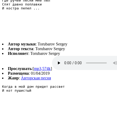
Где ручей песни мне пел

Спят давно поплавки

И костра пепел ...
Автор музыки
: Torubarov Sergey
Автор текста
: Torubarov Sergey
Исполняет
: Torubarov Sergey
Прослушать
:[
mp3,574k
]
Размещена
: 01/04/2019
Жанр
:
Авторская песня
Когда в мой дом придет рассвет

И кот пушистый