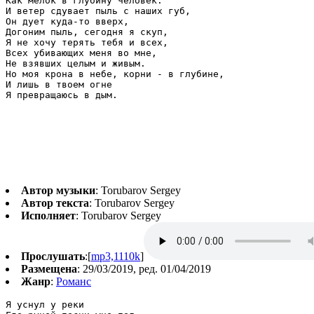
Как мелок в глубину человек.

И ветер сдувает пыль с наших губ,

Он дует куда-то вверх,

Догоним пыль, сегодня я скуп,

Я не хочу терять тебя и всех,

Всех убивающих меня во мне,

Не взявших целым и живым.

Но моя крона в небе, корни - в глубине,

И лишь в твоем огне

Я превращаюсь в дым.
Автор музыки
: Torubarov Sergey
Автор текста
: Torubarov Sergey
Исполняет
: Torubarov Sergey
Прослушать
:[
mp3,1110k
]
Размещена
: 29/03/2019, ред. 01/04/2019
Жанр
:
Романс
Я уснул у реки
