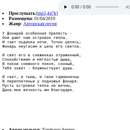
Прослушать
:[
mp3,447k
]
Размещена
: 01/04/2019
Жанр
:
Авторская песня
У фонарей особенная прелесть - 

Они дают нам островок тепла.

И тает льдинка ночи. Точно целясь,

Фонарь неугасим и цель его светла.

И свет его в снежинках отраженный,

Спокойствием и мягкостью дыша,

В покои снежного покоя, сонный,

Тебя зовет - блаженствует душа.

И свет, и тьма, и тени гармоничны

В переплетеньи у подножья фонаря.

Пусть островки тепла не вечны,

Дана мне вечность им благодаря.
Автор музыки
: Torubarov Sergey