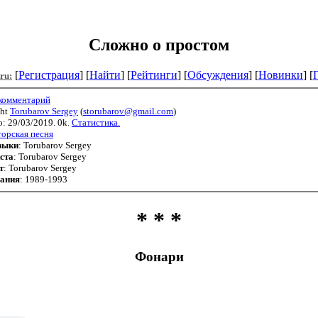
Сложно о простом
[
Регистрация
] [
Найти
] [
Рейтинги
] [
Обсуждения
] [
Новинки
] [
.ru:
 комментарий
ght
Torubarov Sergey
(
storubarov@gmail.com
)
: 29/03/2019. 0k.
Статистика.
орская песня
зыки
: Torubarov Sergey
ста
: Torubarov Sergey
т
: Torubarov Sergey
сания
: 1989-1993
* * *
Фонари