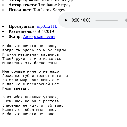
Автор текста
: Torubarov Sergey
Исполняет
: Torubarov Sergey
Прослушать
:[
mp3,1211k
]
Размещена
: 01/04/2019
Жанр
:
Авторская песня
И больше ничего не надо,

Когда ты здесь со мною рядом

И руки невзначай касались

Твоей руки, и мне казались

Мгновенья эти бесконечны.

Мне больше ничего не надо,

Дрожанье губ и трепет взгляда

Затмили мир, они лишь свет,

И для меня прекрасней нет

Иной звезды.

В изгибах плавных утопая,

Снежинкой на окне растаяв,

Спасенья не ищу, и губ вино

Испить с тобою мне дано,

И больше ничего не надо.