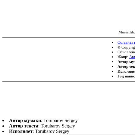
Music.lib
Оставить
© Copyri
Обновлено
Жанр:
Авт
Автор му
Автор тек
Исполняе
Год напи
Автор музыки
: Torubarov Sergey
Автор текста
: Torubarov Sergey
Исполняет
: Torubarov Sergey