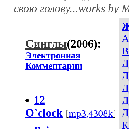
свою голову...works by M
A
Синглы
(2006):
В
Электронная
Д
Комментарии
Д
Д
12
Д
O`clock
Д
[
mp3,4308k
]
К