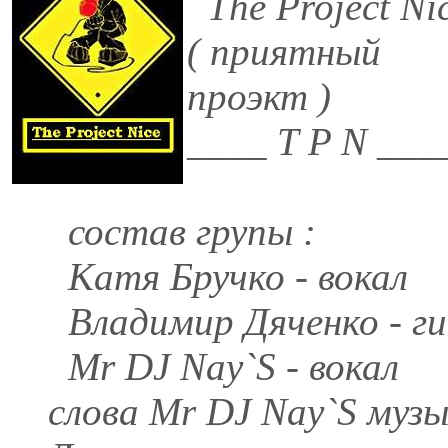
The Project Ni
( приятный
проэкт )
____ T P N ___
состав групы :
Катя Бручко - вокал
Владимир Дяченко - ги
Mr DJ Nay`S - вокал
слова Mr DJ Nay`S муз