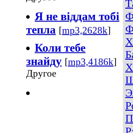
Т
Я не вiддам тобi
Ф
Ф
тепла
[
mp3,2628k
]
Х
Коли тебе
Б
знайду
[
mp3,4186k
]
Х
Другое
Ш
Э
Р
П
Р