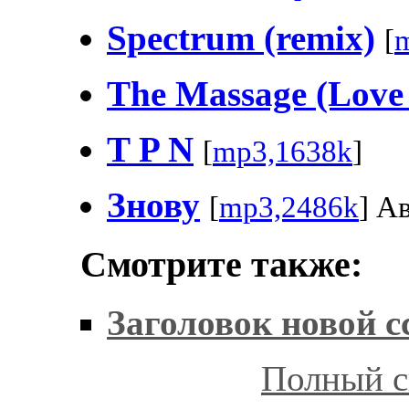
Spectrum (remix)
[
The Massage (Love
T P N
[
mp3,1638k
]
Знову
[
mp3,2486k
] А
Смотрите также:
Заголовок новой 
Полный с