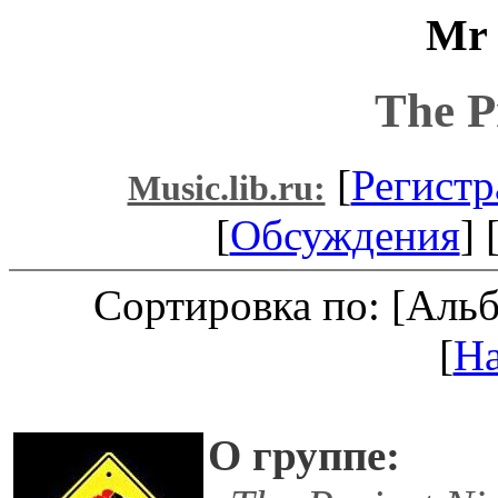
Mr 
The P
[
Регистр
Music.lib.ru:
[
Обсуждения
] 
Сортировка по: [Аль
[
Н
О группе: