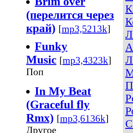
Brim over
К
(перелится через
К
край)
[
mp3,5213k
]
Л
Funky
А
Music
Л
[
mp3,4323k
]
Поп
М
П
In My Beat
Р
(Graceful fly
Р
Rmx)
[
mp3,6136k
]
С
Другое