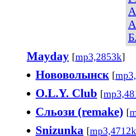
А
А
Б
Mayday
[
mp3,2853k
]
Нововолынск
[
mp3,
O.L.Y. Club
[
mp3,48
Сльози (remake)
[
m
Snizunka
[
mp3,4712