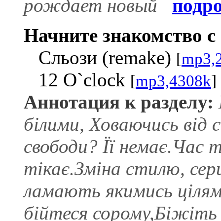
рождает новый
подр
Начните знакомство с 
Сльози (remake)
[
mp3,
12 O`clock
[
mp3,4308k
]
Аннотация к разделу:
білими, Ховаючись від
свободи? Її немає.Час 
тікає.Зміна стилю, сер
ламають якимись цілям
бійтеся сорому,Біжіть 