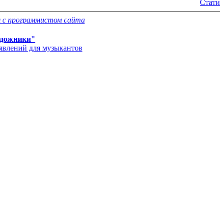
Стати
 с программистом сайта
дожники"
'явлений для музыкантов