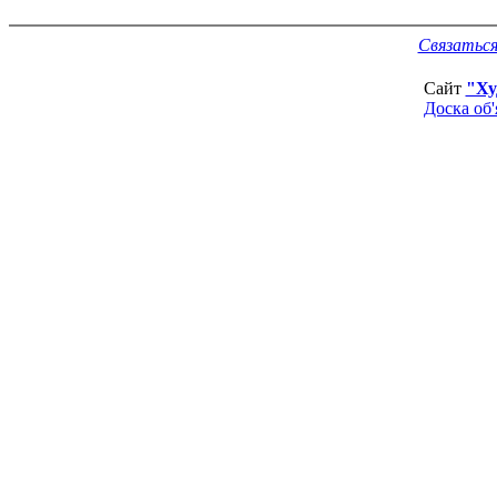
Связаться
Сайт
"Ху
Доска об