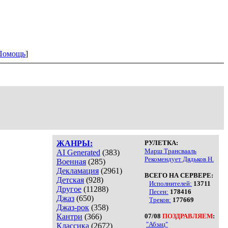
Помощь
]
ЖАНРЫ:
РУЛЕТКА:
Марш Трансвааль
AI Generated
(383)
Рекомендует Дядьков Н.
Военная
(285)
Декламация
(2961)
ВСЕГО НА СЕРВЕРЕ:
Детская
(928)
Исполнителей:
13711
Другое
(11288)
Песен:
178416
Джаз
(650)
Треков:
177669
Джаз-рок
(358)
Кантри
(366)
07/08
ПОЗДРАВЛЯЕМ
:
"Абзац"
Классика
(2672)