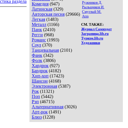
стика раздела
Ружников Д.
Комедия
(947)
Рыльщиков И.
Латинская
(329)
Смуглый М.
Авторская песня
(29666)
Atm
Легкая
(1483)
Металл
(1166)
СМ. ТАКЖЕ:
Журнал Самиздат
Панк
(2410)
Заграница.lib.ru
Регги
(968)
Туризм.lib.ru
Романс
(1993)
Художники
Соул
(370)
Танцевальная
(2101)
Фанк
(342)
Фолк
(3806)
Хардрок
(927)
Бардрок
(4182)
Хип-хоп
(17423)
Шансон
(4168)
Электронная
(5387)
Рок
(11321)
Поп
(5442)
Рэп
(46715)
Альтернативная
(3026)
Арт-рок
(1491)
Блюз
(1228)