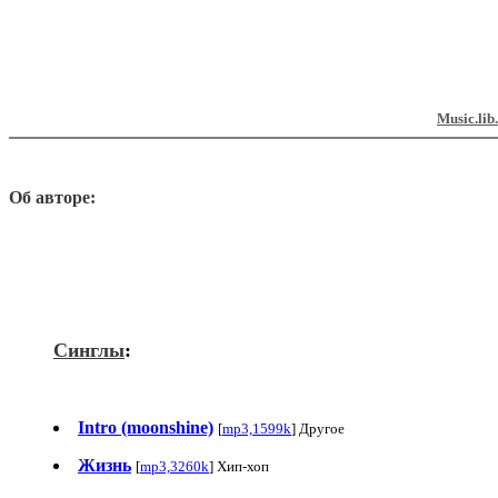
Music.lib
Об авторе:
Синглы
:
Intro (moonshine)
[
mp3,1599k
] Другое
Жизнь
[
mp3,3260k
] Хип-хоп