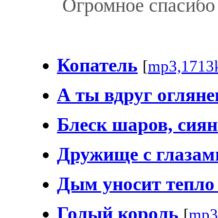
Огромное спасибо 
Копатель
[
mp3,1713
А ты вдруг огляне
Блеск шаров, сиянь
Дружище с глазам
Дым уносит тепло
Голый король
[
mp3