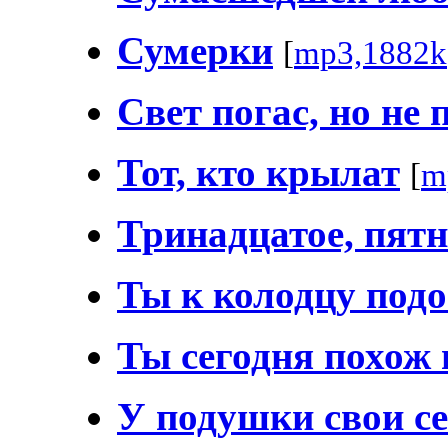
Сумерки
[
mp3,1882k
Свет погас, но не
Тот, кто крылат
[
m
Тринадцатое, пят
Ты к колодцу под
Ты сегодня похож 
У подушки свои с