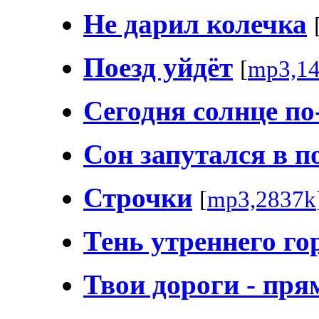
Не дарил колечка
Поезд уйдёт
[
mp3,1
Сегодня солнце по
Сон запутался в п
Строчки
[
mp3,2837k
Тень утреннего го
Твои дороги - пря