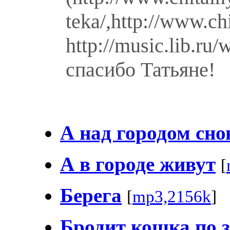
teka/,http://www.ch
http://music.lib.r
спасибо Татьяне!
А над городом сно
А в городе живут
[
Берега
[
mp3,2156k
]
Бродит кошка по 