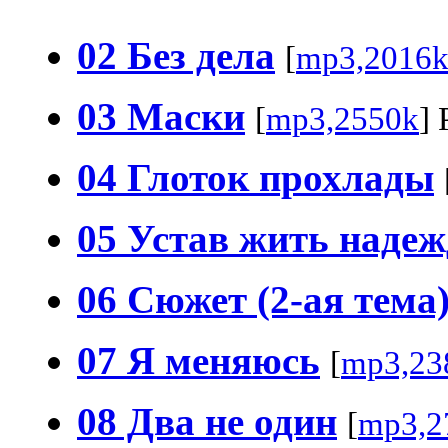
02 Без дела
[
mp3,2016
03 Маски
[
mp3,2550k
] 
04 Глоток прохлады
05 Устав жить наде
06 Сюжет (2-ая тема
07 Я меняюсь
[
mp3,23
08 Два не один
[
mp3,2