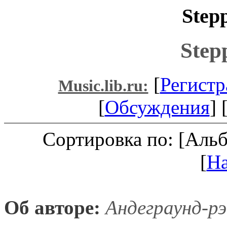
Step
Step
[
Регистр
Music.lib.ru:
[
Обсуждения
] 
Сортировка по: [Аль
[
Н
Об авторе:
Андеграунд-рэ