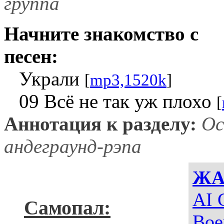
группа
Начните знакомство с
песен:
Украли
[
mp3,1520k
]
09 Всё не так уж плохо
[
Аннотация к разделу:
Ос
андеграунд-рэпа
ЖА
AI 
Самопал:
Вое