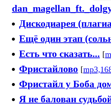
dan_magellan_ft._dolg
Дискодиарея (плагиа
Ещё один этап (соль
Есть что сказать...
[
m
Фристайлово
[
mp3,16
Фристайл у Боба до
Я не балован судьбо