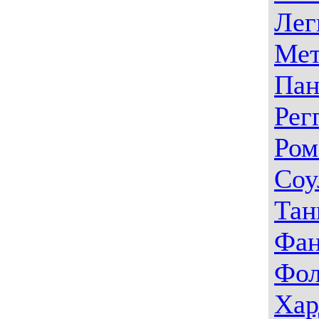
Лег
Мет
Пан
Рег
Ром
Соу
Тан
Фа
Фо
Хар