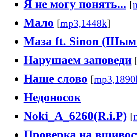
Я не могу понять...
[
Мало
[
mp3,1448k
]
Маза ft. Sinon (Шым
Нарушаем заповеди
Наше слово
[
mp3,1890
Недоносок
Noki_A_6260(R.i.P)
[
Проверка на вшивос