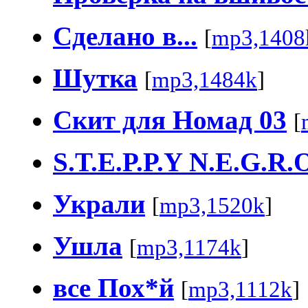
Сделано в...
[
mp3,1408
Шутка
[
mp3,1484k
]
Скит для Номад 03
[
S.T.E.P.P.Y N.E.G.R.
Украли
[
mp3,1520k
]
Ушла
[
mp3,1174k
]
все Пох*й
[
mp3,1112k
]