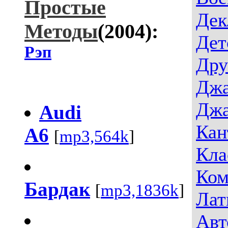
Простые
Дек
Методы
(2004):
Дет
Рэп
Дру
Джа
Джа
Audi
Кан
A6
[
mp3,564k
]
Кла
Ком
Бардак
[
mp3,1836k
]
Лат
Авт