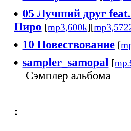
05 Лучший друг feat
Пиро
[
mp3,600k
][
mp3,572
10 Повествование
[
mp
sampler_samopal
[
mp3
Сэмплер альбома
: