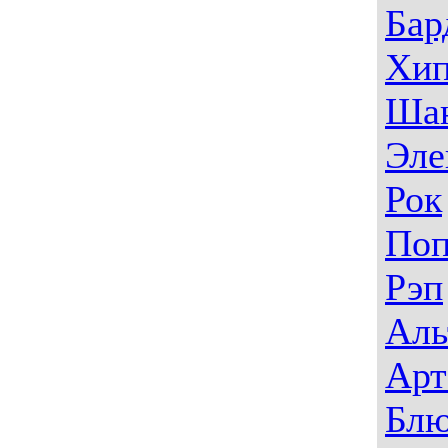
Бар
Хип
Ша
Эле
Рок
По
Рэп
Аль
Арт
Блю