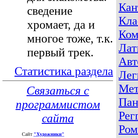
Кан
сведение
Кла
хромает, да и
Ком
многое тоже, т.к.
Лат
первый трек.
Авт
Статистика раздела
Лег
Мет
Связаться с
Пан
программистом
Рег
сайта
Ром
Сайт
"Художники"