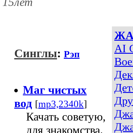
15лет
ЖА
AI 
Синглы
:
Рэп
Вое
Дек
Дет
Маг чистых
Дру
вод
[
mp3,2340k
]
Джа
Качать советую,
Джа
для знакомства.