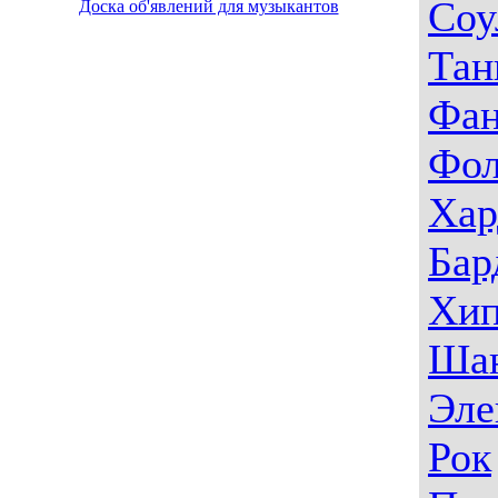
Соу
Доска об'явлений для музыкантов
Тан
Фа
Фо
Хар
Бар
Хип
Ша
Эле
Рок