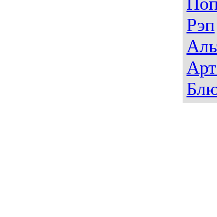
По
Рэп
Аль
Арт
Блю