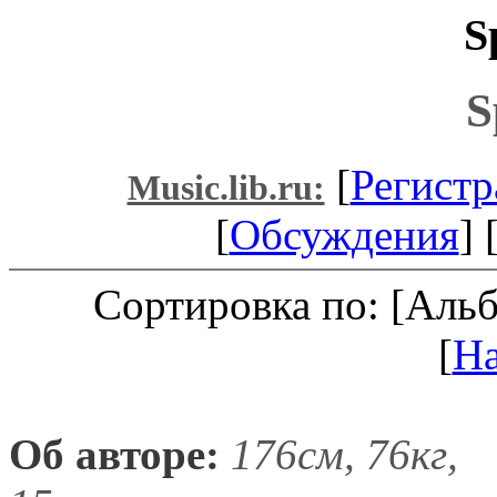
S
S
[
Регистр
Music.lib.ru:
[
Обсуждения
] 
Сортировка по: [Аль
[
Н
Об авторе:
176см, 76кг,