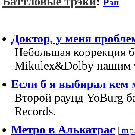
Баттловые трэки
:
Рэп
Доктор, у меня пробле
Небольшая коррекция б
Mikulex&Dolby нашим 
Если б я выбирал кем 
Второй раунд YoBurg ба
Records.
Метро в Алькатрас
[
mp