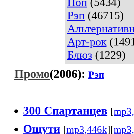
Поп
(5434)
Рэп
(46715)
Альтернативн
Арт-рок
(149
Блюз
(1229)
Промо
(2006):
Рэп
300 Спартанцев
[
mp3,
Ощути
[
mp3,446k
][
mp3,