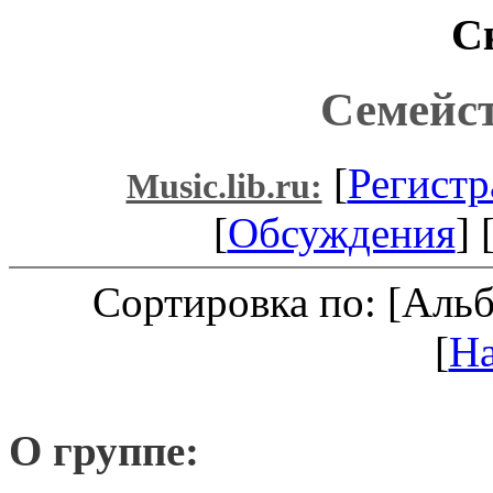
С
Семейс
[
Регистр
Music.lib.ru:
[
Обсуждения
] 
Сортировка по: [Аль
[
Н
О группе: