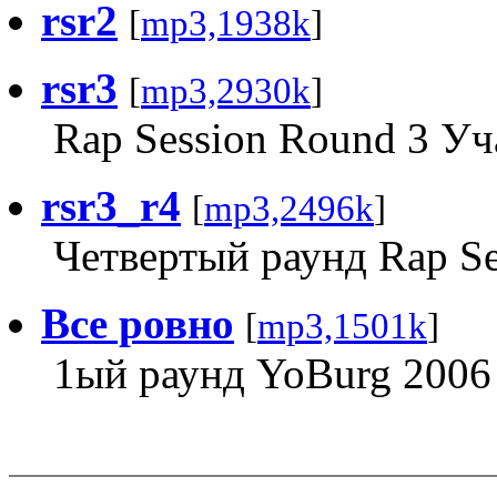
rsr2
[
mp3,1938k
]
rsr3
[
mp3,2930k
]
Rap Session Round 3 Уч
rsr3_r4
[
mp3,2496k
]
Четвертый раунд Rap Se
Все ровно
[
mp3,1501k
]
1ый раунд YoBurg 2006