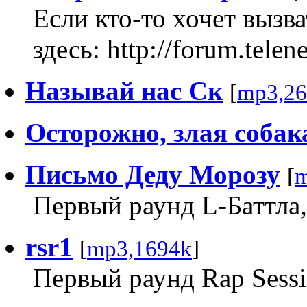
Если кто-то хочет вызв
здесь: http://forum.tel
Называй нас Ск
[
mp3,26
Осторожно, злая собак
Письмо Деду Морозу
[
m
Первый раунд L-Баттла,
rsr1
[
mp3,1694k
]
Первый раунд Rap Sessi