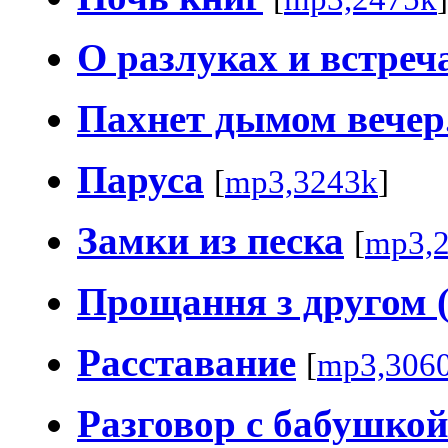
О разлуках и встреч
Пахнет дымом вечер.
Паруса
[
mp3,3243k
]
Замки из песка
[
mp3,
Прощання з другом 
Расставание
[
mp3,306
Разговор с бабушкой