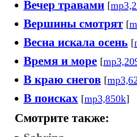
Вечер травами
[
mp3,2
Вершины смотрят
[
m
Весна искала осень
[
Время и море
[
mp3,20
В краю снегов
[
mp3,6
В поисках
[
mp3,850k
]
Смотрите также: