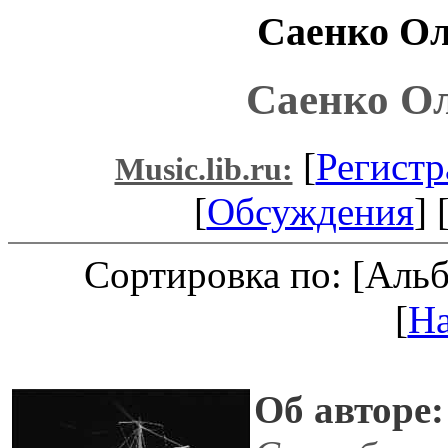
Саенко Ол
Саенко Ол
[
Регистр
Music.lib.ru:
[
Обсуждения
] 
Сортировка по: [Аль
[
Н
Об авторе: