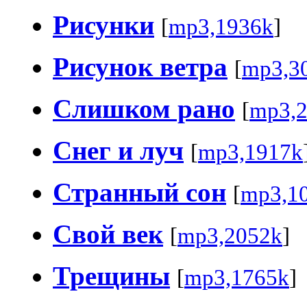
Рисунки
[
mp3,1936k
]
Рисунок ветра
[
mp3,3
Слишком рано
[
mp3,
Снег и луч
[
mp3,1917k
Странный сон
[
mp3,1
Свой век
[
mp3,2052k
]
Трещины
[
mp3,1765k
]