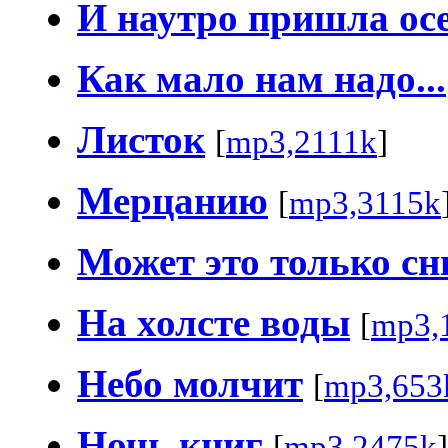
И наутро пришла ос
Как мало нам надо...
Листок
[
mp3,2111k
]
Мерцанию
[
mp3,3115k
Может это только сн
На холсте воды
[
mp3,
Небо молчит
[
mp3,653
Ночь книг
[
mp3,2475k
]