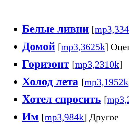
Белые ливни
[
mp3,334
Домой
[
mp3,3625k
] Оце
Горизонт
[
mp3,2310k
]
Холод лета
[
mp3,1952k
Хотел спросить
[
mp3,
Им
[
mp3,984k
] Другое