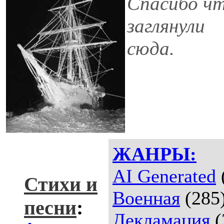
Спасибо ч
заглянули
сюда.
ЖАНРЫ:
AI Generated
Стихи и
Военная
(285
песни
:
Декламация
(