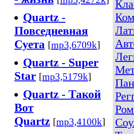
Кла
Quartz -
Ком
Лат
Повседневная
Авт
Суета
[
mp3,6709k
]
Лег
Quartz - Super
Мет
Star
[
mp3,5179k
]
Пан
Quartz - Такой
Рег
Вот
Ром
Quartz
Соу
[
mp3,4100k
]