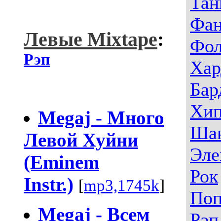
Тан
Фа
Левые Mixtape
:
Фо
Рэп
Хар
Бар
Хип
Megaj - Много
Ша
Левой Хуйни
Эле
(Eminem
Рок
Instr.)
[
mp3,1745k
]
По
Megaj - Всем
Рэп