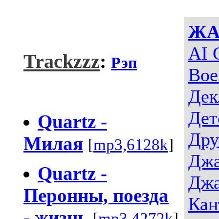
ЖА
AI 
Trackzzz
:
Рэп
Вое
Дек
Дет
Quartz -
Дру
Милая
[
mp3,6128k
]
Джа
Quartz -
Джа
Перонны, поезда
Кан
- жизнь
[
mp3,4272k
]