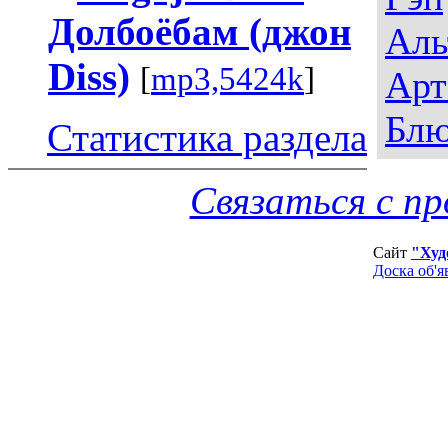
Долбоёбам (джон
Аль
Diss)
[
mp3,5424k
]
Арт
Блю
Статистика раздела
Связаться с п
Сайт
"Худ
Доска об'