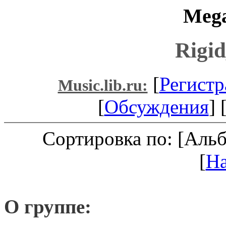
Mega
Rigid
[
Регистр
Music.lib.ru:
[
Обсуждения
] 
Сортировка по: [Аль
[
Н
О группе: