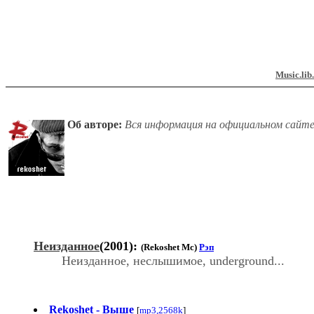
Music.lib
Об авторе:
Вся информация на официальном сайте а
Неизданное
(2001):
(Rekoshet Mc)
Рэп
Неизданное, неслышимое, underground...
Rekoshet - Выше
[
mp3,2568k
]