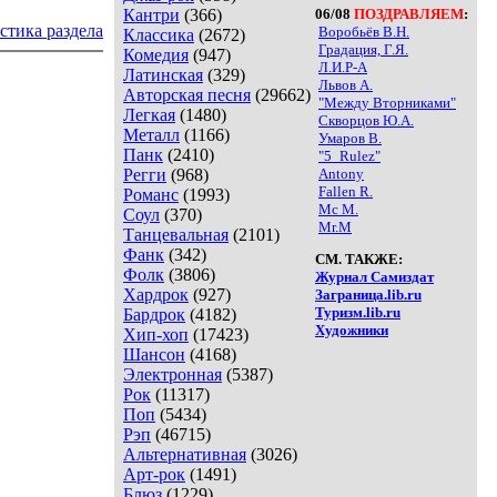
Кантри
(366)
06/08
ПОЗДРАВЛЯЕМ
:
стика раздела
Воробьёв В.Н.
Классика
(2672)
Градация, Г.Я.
Комедия
(947)
Л.И.Р-А
Латинская
(329)
Львов А.
Авторская песня
(29662)
"Между Вторниками"
Легкая
(1480)
Скворцов Ю.А.
Металл
(1166)
Умаров В.
Панк
(2410)
"5_Rulez"
Регги
(968)
Antony
Fallen R.
Романс
(1993)
Mc M.
Соул
(370)
Mr.M
Танцевальная
(2101)
Фанк
(342)
СМ. ТАКЖЕ:
Фолк
(3806)
Журнал Самиздат
Хардрок
(927)
Заграница.lib.ru
Туризм.lib.ru
Бардрок
(4182)
Художники
Хип-хоп
(17423)
Шансон
(4168)
Электронная
(5387)
Рок
(11317)
Поп
(5434)
Рэп
(46715)
Альтернативная
(3026)
Арт-рок
(1491)
Блюз
(1229)