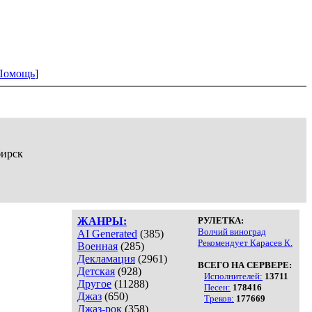
Помощь
]
бирск
ЖАНРЫ:
РУЛЕТКА:
Волчий виноград
AI Generated
(385)
Рекомендует Карасев К.
Военная
(285)
Декламация
(2961)
ВСЕГО НА СЕРВЕРЕ:
Детская
(928)
Исполнителей:
13711
Другое
(11288)
Песен:
178416
Джаз
(650)
Треков:
177669
Джаз-рок
(358)