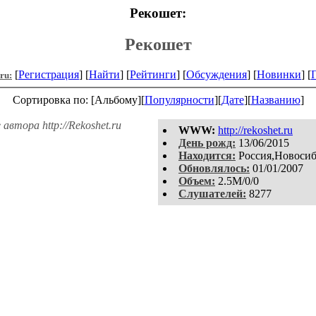
Рекошет:
Рекошет
[
Регистрация
] [
Найти
] [
Рейтинги
] [
Обсуждения
] [
Новинки
] [
.ru:
Сортировка по: [Альбому][
Популярности
][
Дате
][
Названию
]
втора http://Rekoshet.ru
WWW:
http://rekoshet.ru
День рожд:
13/06/2015
Находится:
Россия,Новоси
Обновлялось:
01/01/2007
Объем:
2.5M/0/0
Слушателей:
8277