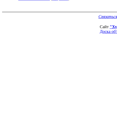
Связаться
Сайт
"Ху
Доска об