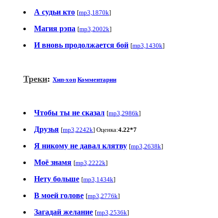
А судьи кто
[
mp3,1870k
]
Магия рэпа
[
mp3,2002k
]
И вновь продолжается бой
[
mp3,1430k
]
Треки
:
Хип-хоп
Комментарии
Чтобы ты не сказал
[
mp3,2986k
]
Друзья
[
mp3,2242k
] Оценка:
4.22*7
Я никому не давал клятву
[
mp3,2638k
]
Моё знамя
[
mp3,2222k
]
Нету больше
[
mp3,1434k
]
В моей голове
[
mp3,2776k
]
Загадай желание
[
mp3,2536k
]