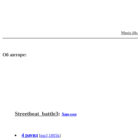
Music.lib
Об авторе:
Streetbeat_battle3
:
Хип-хоп
4 раунд
[
mp3,1805k
]