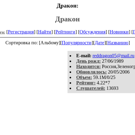
Дракон:
Дракон
[
Регистрация
] [
Найти
] [
Рейтинги
] [
Обсуждения
] [
Новинки
] [
.ru:
Сортировка по: [Альбому][
Популярности
][
Дате
][
Названию
]
E-mail:
reddragon05@mail.ru
День рожд:
27/06/1989
Находится:
Россия,Зеленог
Обновлялось:
20/05/2006
Объем:
59.1M/0/25
Рейтинг:
4.22*7
Слушателей:
13693