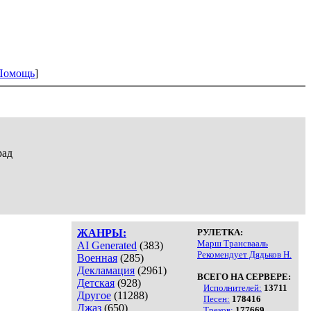
Помощь
]
рад
ЖАНРЫ:
РУЛЕТКА:
Марш Трансвааль
AI Generated
(383)
Рекомендует Дядьков Н.
Военная
(285)
Декламация
(2961)
ВСЕГО НА СЕРВЕРЕ:
Детская
(928)
Исполнителей:
13711
Другое
(11288)
Песен:
178416
Джаз
(650)
Треков:
177669