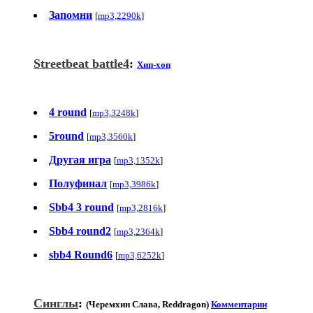
Запомни
[
mp3,2290k
]
Streetbeat battle4
:
Хип-хоп
4 round
[
mp3,3248k
]
5round
[
mp3,3560k
]
Другая игра
[
mp3,1352k
]
Полуфинал
[
mp3,3986k
]
Sbb4 3 round
[
mp3,2816k
]
Sbb4 round2
[
mp3,2364k
]
sbb4 Round6
[
mp3,6252k
]
Синглы
:
(Черемхин Слава, Reddragon)
Комментарии