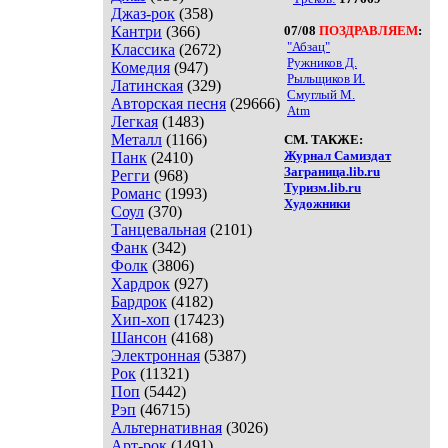
Джаз-рок
(358)
Кантри
(366)
07/08
ПОЗДРАВЛЯЕМ
:
"Абзац"
Классика
(2672)
Ружников Д.
Комедия
(947)
Рыльщиков И.
Латинская
(329)
Смуглый М.
Авторская песня
(29666)
Atm
Легкая
(1483)
Металл
(1166)
СМ. ТАКЖЕ:
Журнал Самиздат
Панк
(2410)
Заграница.lib.ru
Регги
(968)
Туризм.lib.ru
Романс
(1993)
Художники
Соул
(370)
Танцевальная
(2101)
Фанк
(342)
Фолк
(3806)
Хардрок
(927)
Бардрок
(4182)
Хип-хоп
(17423)
Шансон
(4168)
Электронная
(5387)
Рок
(11321)
Поп
(5442)
Рэп
(46715)
Альтернативная
(3026)
Арт-рок
(1491)