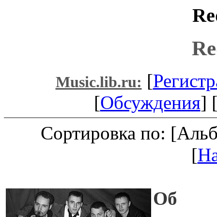
Re
Re
[
Регистр
Music.lib.ru:
[
Обсуждения
] 
Сортировка по: [Аль
[
Н
Об