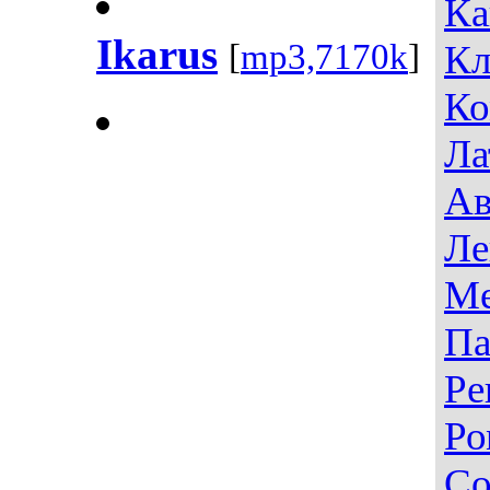
Ка
Ikarus
[
mp3,7170k
]
Кл
Ко
Ла
Ав
Ле
Ме
Па
Ре
Ро
Со