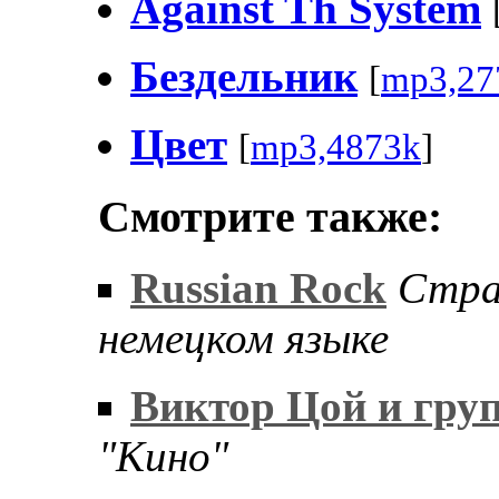
Against Th System
Бездельник
[
mp3,27
Цвет
[
mp3,4873k
]
Смотрите также:
Russian Rock
Стра
немецком языке
Виктор Цой и гру
"Кино"