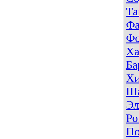
Та
Фа
Фо
Ха
Ба
Хи
Ш
Эл
Ро
П