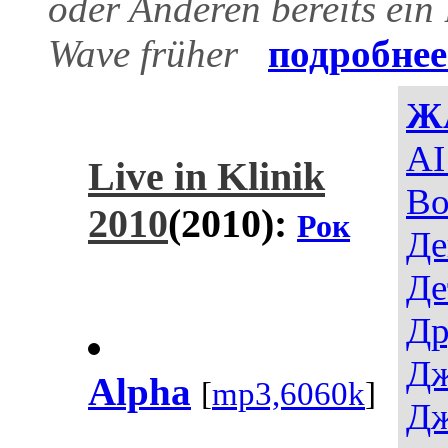
oder Anderen bereits ein
Wave früher
подробне
Ж
AI
Live in Klinik
Во
2010
(2010):
Рок
Де
Де
Др
Дж
Alpha
[
mp3,6060k
]
Дж