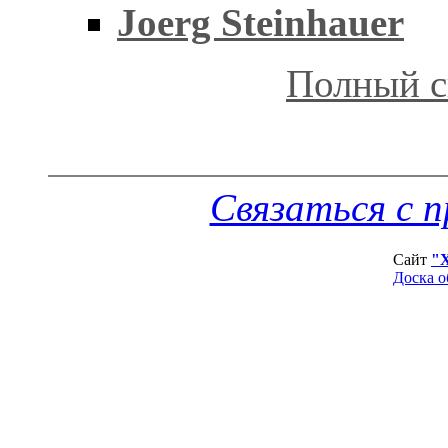
Joerg Steinhauer
Полный с
Связаться с 
Сайт
"
Доска о