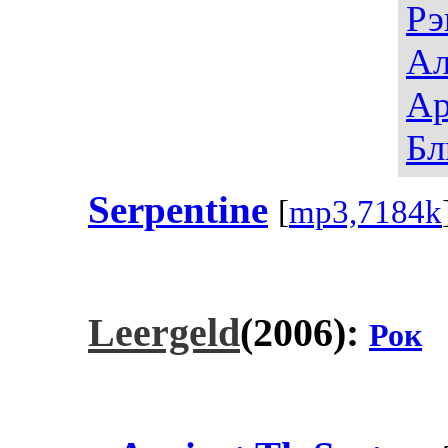
Рэ
Ал
Ар
Бл
Serpentine
[
mp3,7184k
Leergeld
(2006):
Рок