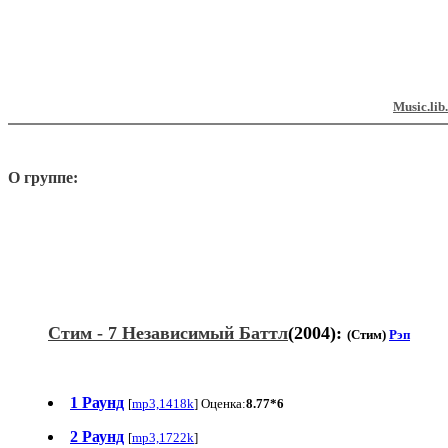
Music.lib
О группе:
Стим - 7 Независимый Баттл
(2004):
(Стим)
Рэп
1 Раунд
[
mp3,1418k
] Оценка:
8.77*6
2 Раунд
[
mp3,1722k
]