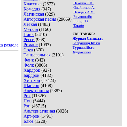
Нежина С.К.
Классика
(2672)
Олейников А.
Комедия
(947)
Пундык А.М.
Латинская
(329)
Роммштайн
Авторская песня
(29669)
Long F.D.
Легкая
(1483)
Tatarin
Металл
(1166)
СМ. ТАКЖЕ:
Панк
(2410)
Журнал Самиздат
Регги
(968)
Заграница.lib.ru
Романс
(1993)
а раздела
Туризм.lib.ru
Соул
(370)
Художники
Танцевальная
(2101)
Фанк
(342)
Фолк
(3806)
Хардрок
(927)
Бардрок
(4182)
Хип-хоп
(17423)
Шансон
(4168)
Электронная
(5387)
Рок
(11326)
Поп
(5444)
Рэп
(46715)
Альтернативная
(3026)
Арт-рок
(1491)
Блюз
(1228)