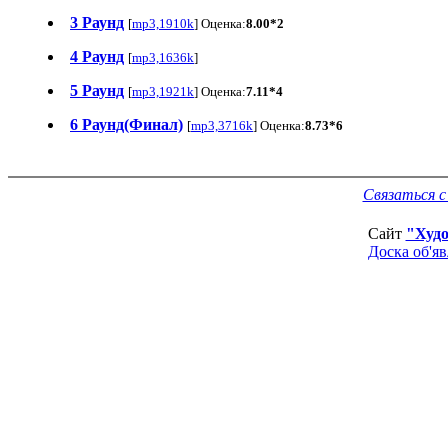
3 Раунд
[
mp3,1910k
] Оценка:
8.00*2
4 Раунд
[
mp3,1636k
]
5 Раунд
[
mp3,1921k
] Оценка:
7.11*4
6 Раунд(Финал)
[
mp3,3716k
] Оценка:
8.73*6
Связаться 
Сайт
"Худ
Доска об'я