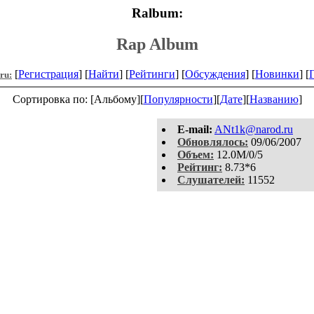
Ralbum:
Rap Album
[
Регистрация
] [
Найти
] [
Рейтинги
] [
Обсуждения
] [
Новинки
] [
.ru:
Сортировка по: [Альбому][
Популярности
][
Дате
][
Названию
]
E-mail:
ANt1k@narod.ru
Обновлялось:
09/06/2007
Объем:
12.0M/0/5
Рейтинг:
8.73*6
Слушателей:
11552