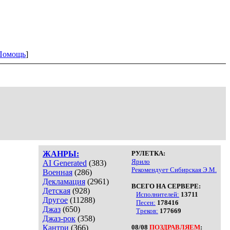
Помощь
]
ЖАНРЫ:
РУЛЕТКА:
Ярило
AI Generated
(383)
Рекомендует Сибирская Э.М.
Военная
(286)
Декламация
(2961)
ВСЕГО НА СЕРВЕРЕ:
Детская
(928)
Исполнителей:
13711
Другое
(11288)
Песен:
178416
Джаз
(650)
Треков:
177669
Джаз-рок
(358)
Кантри
(366)
08/08
ПОЗДРАВЛЯЕМ
: