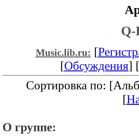
Ар
Q-
[
Регистр
Music.lib.ru:
[
Обсуждения
] 
Сортировка по: [Аль
[
Н
О группе: