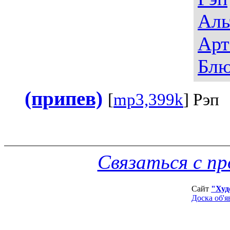
Аль
Арт
Блю
(припев)
[
mp3,399k
] Рэп
Связаться с п
Сайт
"Худ
Доска об'