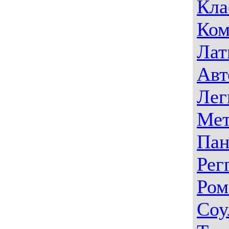
Кла
Ком
Лат
Авт
Лег
Мет
Пан
Рег
Ром
Соу