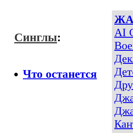
ЖА
AI 
Синглы
:
Вое
Дек
Дет
Что останется
Дру
Джа
Джа
Кан