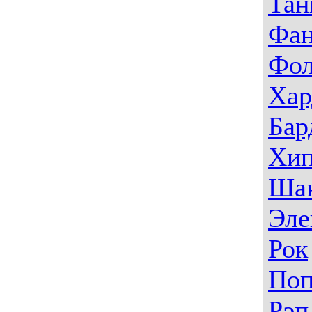
Тан
Фа
Фо
Хар
Бар
Хип
Ша
Эле
Рок
По
Рэп