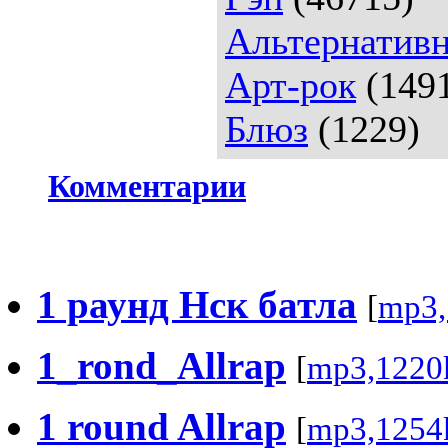
Альтернативн
Арт-рок
(149
Блюз
(1229)
Комментарии
1 раунд Нск батла
[
mp3,
1_rond_Allrap
[
mp3,1220
1 round Allrap
[
mp3,1254