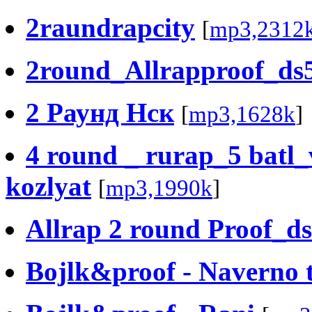
2raundrapcity
[
mp3,2312
2round_Allrapproof_ds
2 Раунд Нск
[
mp3,1628k
]
4 round _ rurap_5 batl_
kozlyat
[
mp3,1990k
]
Allrap 2 round Proof_d
Bojlk&proof - Naverno t