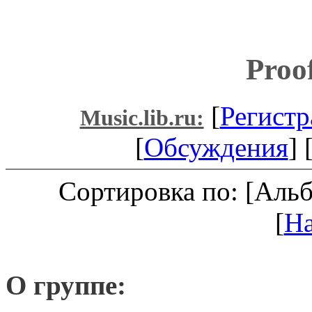
Proo
[
Регистр
Music.lib.ru:
[
Обсуждения
] 
Сортировка по: [Аль
[
Н
О группе: