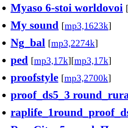
Myaso 6-stoi worldovoi
My sound
[
mp3,1623k
]
Ng_bal
[
mp3,2274k
]
ped
[
mp3,17k
][
mp3,17k
]
proofstyle
[
mp3,2700k
]
proof_ds5_3 round_rur
raplife_1round_proof_d