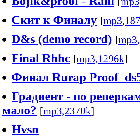
Bojlk&proof - Rani
[
mp3
Скит к Финалу
[
mp3,18
D&s (demo record)
[
mp3,
Final Rhhc
[
mp3,1296k
]
Финал Rurap Proof_ds
Градиент - по реперка
мало?
[
mp3,2370k
]
Hvsn