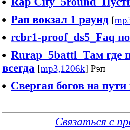
Rap City_5round_Пусть
Рап вокзал 1 раунд
[
mp3
rcbr1-proof_ds5_Faq по
Rurap_5battl_Там где н
всегда
[
mp3,1206k
] Рэп
Свергая богов на пути 
Связаться с п