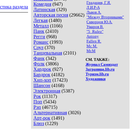
Градация, Г.Я.
Комедия
(947)
стика раздела
Л.И.Р-А
Латинская
(329)
Львов А.
Авторская песня
(29662)
"Между Вторниками"
Легкая
(1480)
Скворцов Ю.А.
Металл
(1166)
Умаров В.
Панк
(2410)
"5_Rulez"
Регги
(968)
Antony
Fallen R.
Романс
(1993)
Mc M.
Соул
(370)
Mr.M
Танцевальная
(2101)
Фанк
(342)
СМ. ТАКЖЕ:
Фолк
(3806)
Журнал Самиздат
Хардрок
(927)
Заграница.lib.ru
Туризм.lib.ru
Бардрок
(4182)
Художники
Хип-хоп
(17423)
Шансон
(4168)
Электронная
(5387)
Рок
(11317)
Поп
(5434)
Рэп
(46715)
Альтернативная
(3026)
Арт-рок
(1491)
Блюз
(1229)