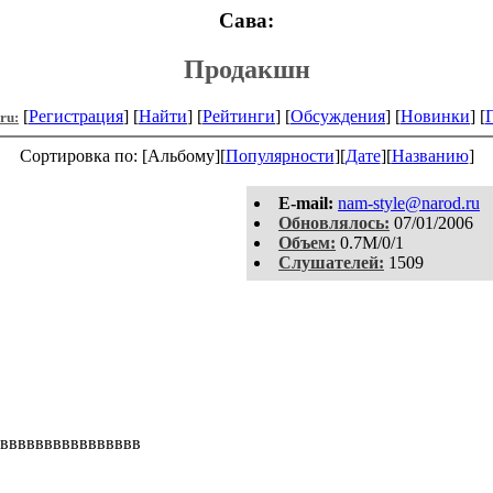
Сава:
Продакшн
[
Регистрация
] [
Найти
] [
Рейтинги
] [
Обсуждения
] [
Новинки
] [
.ru:
Сортировка по: [Альбому][
Популярности
][
Дате
][
Названию
]
E-mail:
nam-style@narod.ru
Обновлялось:
07/01/2006
Объем:
0.7M/0/1
Слушателей:
1509
вввввввввввввввв