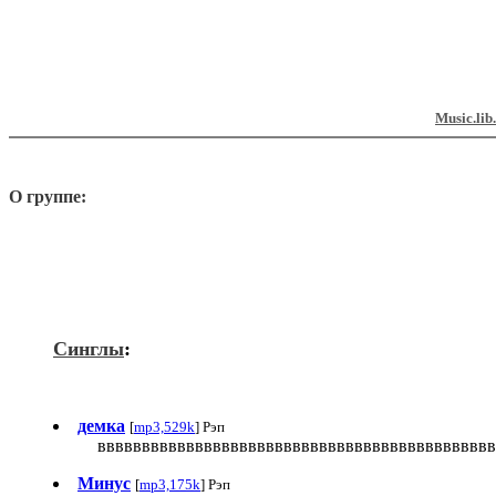
Music.lib
О группе:
Синглы
:
демка
[
mp3,529k
] Рэп
ввввввввввввввввввввввввввввввввввввввввввввв
Минус
[
mp3,175k
] Рэп