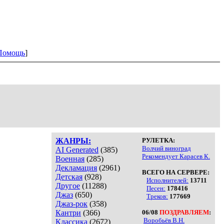
Помощь
]
ЖАНРЫ:
РУЛЕТКА:
Волчий виноград
AI Generated
(385)
Рекомендует Карасев К.
Военная
(285)
Декламация
(2961)
ВСЕГО НА СЕРВЕРЕ:
Детская
(928)
Исполнителей:
13711
Другое
(11288)
Песен:
178416
Джаз
(650)
Треков:
177669
Джаз-рок
(358)
Кантри
(366)
06/08
ПОЗДРАВЛЯЕМ
:
Воробьёв В.Н.
Классика
(2672)