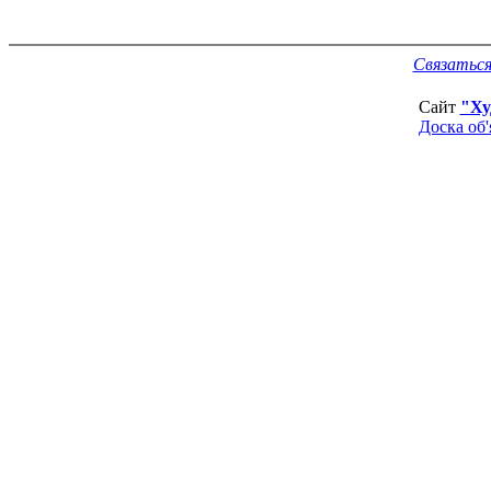
Связаться
Сайт
"Ху
Доска об