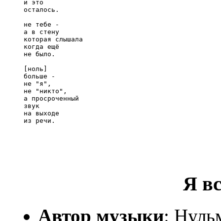
и это

осталось.

не тебе -

а в стену

которая слышала

когда ещё

не было.

[ноль]

больше -

не "я",

не "никто",

а просроченный

звук

на выходе

из речи.
Я вс
Автор музыки
: Нуль