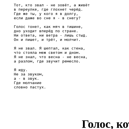
Тот, кто звал - не зовёт, а живёт

в переулке, где глохнет черёд.

Где же ты, у кого я в долгу,

если даже во сне я - в снегу?

Голос тонет, как мяч в тишине,

дно уходит вперёд по стране.

Ни ответа, ни ветра - лишь стыд.

Он и пишет, и трёт, и молчит.

Я не звал. Я шептал, как стена,

что стояла меж светом и дном.

Я не знал, что весна - не весна,

а разлом, где звучит ремесло.

Я иду.

Не за звуком,

а - в звук.

Где молчание

словно пастух.
Голос, к