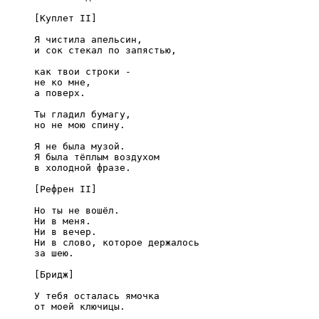
[Куплет II]

Я чистила апельсин,

и сок стекал по запястью,

как твои строки -

не ко мне,

а поверх.

Ты гладил бумагу,

но не мою спину.

Я не была музой.

Я была тёплым воздухом

в холодной фразе.

[Рефрен II]

Но ты не вошёл.

Ни в меня.

Ни в вечер.

Ни в слово, которое держалось

за шею.

[Бридж]

У тебя осталась ямочка

от моей ключицы.
