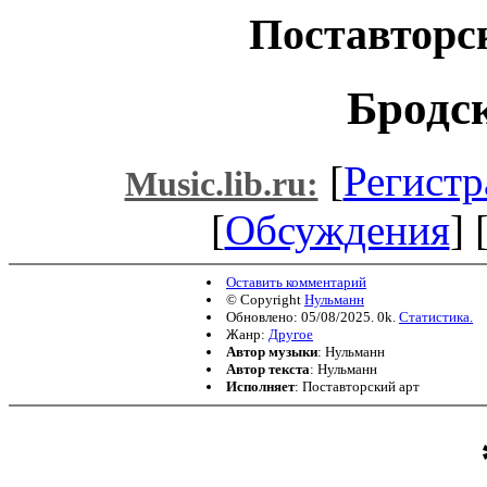
Поставторc
Бродск
[
Регистр
Music.lib.ru:
[
Обсуждения
] 
Оставить комментарий
© Copyright
Нульманн
Обновлено: 05/08/2025. 0k.
Статистика.
Жанр:
Другое
Автор музыки
: Нульманн
Автор текста
: Нульманн
Исполняет
: Поставторcкий арт