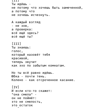
[II]

Ты идёшь -

не потому что хочешь быть замеченной,

а потому что

не хочешь исчезнуть.

А каждый взгляд

- не зов,

а проверка:

всё ещё здесь?

всё ещё ты?

[III]

Ты знаешь:

голос,

который назовёт тебя

красивой,

теперь звучит

как эхо по забытым комнатам.

Но ты всё равно идёшь.

Юбка - почти тень.

Колено - как отсроченное касание.

[IV]

И если кто-то скажет:

"она смела" -

он не поймёт:

это не смелость,

это остаток
