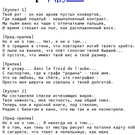
[Куплет 1]

Твой рот - он как архив пустых конвертов,

Где каждый поцелуй - невыполненный контракт.

Мы пьём вино из чаши с отпечатками пальцев,

И время стекает на пол, как расплавленный воск.

[Пред-припев]

Но я не о том... Нет, я не о том...

Я о трещине в стене, что повторяет изгиб твоего хребта.

О пыли на виниле, что поёт голосом твоей бывшей...

О пустоте, что имеет твой вес и твой размер.

[Припев]

И я ухожу... dans le froid de l'aube...

С паспортом, где в графе "родина" - твоё имя.

Это не любовь, ma chère, это география -

Просто моя широта не совпала с твоей долготой.

[Куплет 2]

Мы составляли списки исчезающих видов:

Твоя нежность, моя честность, наш общий смех.

Теперь они в красной книге, под стеклом,

Рядом с билетом в кино, что мы так и не посмотрели.

[Пред-припев]

Но я не о том... Я никогда не о том...

Я о том, как тень от люстры рисует на потолке карту поб
О сигарете, что тлеет в пепельнице, как маяк
