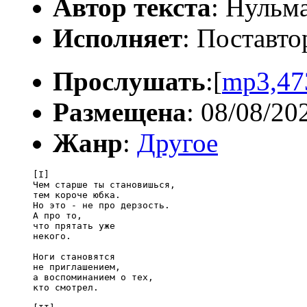
Автор текста
: Нульм
Исполняет
: Поставто
Прослушать
:[
mp3,47
Размещена
: 08/08/20
Жанр
:
Другое
[I]

Чем старше ты становишься,

тем короче юбка.

Но это - не про дерзость.

А про то,

что прятать уже

некого.

Ноги становятся

не приглашением,

а воспоминанием о тех,

кто смотрел.
