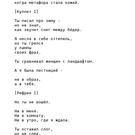
когда метафора стала кожей.

[Куплет I] 

Ты писал про зиму -

но не знал,

как звучит снег между бёдер.

Я несла в себе оттепель,

но ты грелся

у лампы

своих фраз.

Ты сравнивал женщин с ландшафтом.

А я была лестницей -

не в образ,

а в тебя.

[Рефрен I] 

Но ты не вошёл.

Ни в меня.

Ни в комнату.

Ни в утро, где я ждала.

Ты оставил слог,

но не след.
