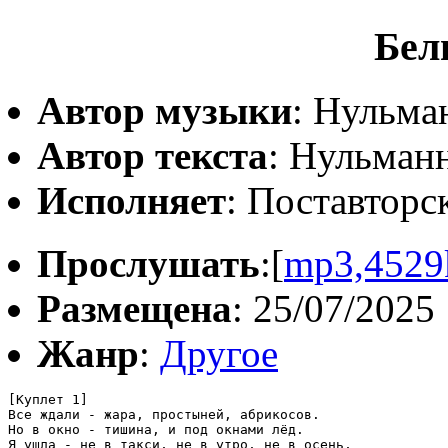
Бел
Автор музыки
: Нульма
Автор текста
: Нульман
Исполняет
: Поставторc
Прослушать
:[
mp3,4529
Размещена
: 25/07/2025
Жанр
:
Другое
[Куплет 1]

Все ждали - жара, простыней, абрикосов.

Но в окно - тишина, и под окнами лёд.

Я ушла - не в такси, не в утро, не в осень,
