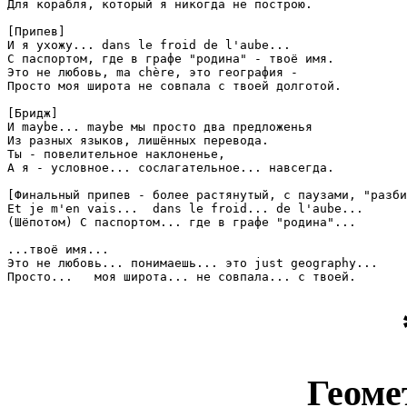
Для корабля, который я никогда не построю.

[Припев]

И я ухожу... dans le froid de l'aube...

С паспортом, где в графе "родина" - твоё имя.

Это не любовь, ma chère, это география -

Просто моя широта не совпала с твоей долготой.

[Бридж]

И maybe... maybe мы просто два предложенья

Из разных языков, лишённых перевода.

Ты - повелительное наклоненье,

А я - условное... сослагательное... навсегда.

[Финальный припев - более растянутый, с паузами, "разби
Et je m'en vais...  dans le froid... de l'aube...

(Шёпотом) С паспортом... где в графе "родина"...

...твоё имя...

Это не любовь... понимаешь... это just geography...

Просто...   моя широта... не совпала... с твоей.
Геоме