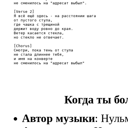
не сменилось на "адресат выбыл".

[Verse 2]

Я всё ещё здесь - на расстоянии шага

от пустого стула,

где чашка с трещиной

держит воду ровно до края.

Ветер касается стекла,

но стекло не отвечает.

[Chorus]

Смотри, пока тень от стула

не стала длиннее тебя,

и имя на конверте

не сменилось на "адресат выбыл"
Когда ты б
Автор музыки
: Нуль