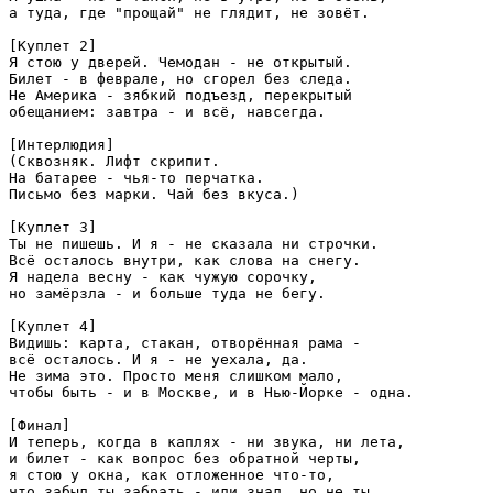
а туда, где "прощай" не глядит, не зовёт.

[Куплет 2]

Я стою у дверей. Чемодан - не открытый.

Билет - в феврале, но сгорел без следа.

Не Америка - зябкий подъезд, перекрытый

обещанием: завтра - и всё, навсегда.

[Интерлюдия]

(Сквозняк. Лифт скрипит.

На батарее - чья-то перчатка.

Письмо без марки. Чай без вкуса.)

[Куплет 3]

Ты не пишешь. И я - не сказала ни строчки.

Всё осталось внутри, как слова на снегу.

Я надела весну - как чужую сорочку,

но замёрзла - и больше туда не бегу.

[Куплет 4]

Видишь: карта, стакан, отворённая рама -

всё осталось. И я - не уехала, да.

Не зима это. Просто меня слишком мало,

чтобы быть - и в Москве, и в Нью-Йорке - одна.

[Финал]

И теперь, когда в каплях - ни звука, ни лета,

и билет - как вопрос без обратной черты,

я стою у окна, как отложенное что-то,

что забыл ты забрать - или знал, но не ты.