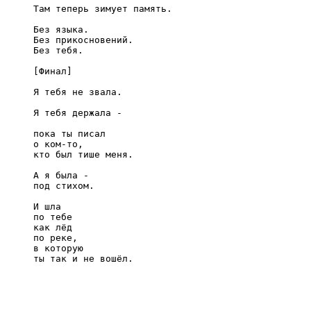
Там теперь зимует память.

Без языка.

Без прикосновений.

Без тебя.

[Финал]

Я тебя не звала.

Я тебя держала -

пока ты писал

о ком-то,

кто был тише меня.

А я была -

под стихом.

И шла

по тебе

как лёд

по реке,

в которую
