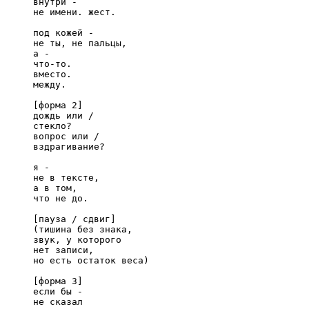
внутри -

не имени. жест.

под кожей -

не ты, не пальцы,

а -

что-то.

вместо.

между.

[форма 2]

дождь или /

стекло?

вопрос или /

вздрагивание?

я -

не в тексте,

а в том,

что не до.

[пауза / сдвиг]

(тишина без знака,

звук, у которого

нет записи,

но есть остаток веса)

[форма 3]

если бы -

не сказал
