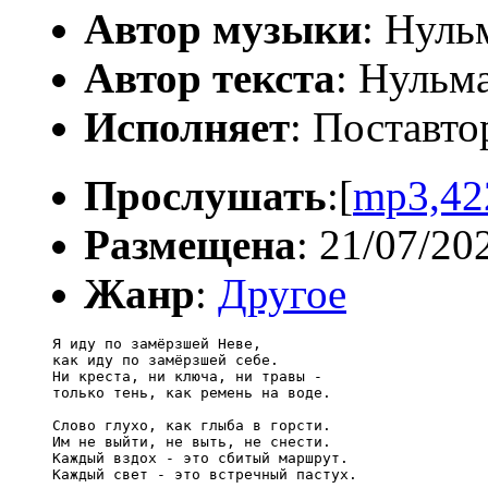
Автор музыки
: Нуль
Автор текста
: Нульм
Исполняет
: Поставто
Прослушать
:[
mp3,42
Размещена
: 21/07/20
Жанр
:
Другое
Я иду по замёрзшей Неве,

как иду по замёрзшей себе.

Ни креста, ни ключа, ни травы -

только тень, как ремень на воде.

Слово глухо, как глыба в горсти.

Им не выйти, не выть, не снести.

Каждый вздох - это сбитый маршрут.

Каждый свет - это встречный пастух.
