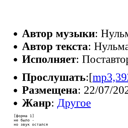
Автор музыки
: Нуль
Автор текста
: Нульм
Исполняет
: Поставто
Прослушать
:[
mp3,39
Размещена
: 22/07/20
Жанр
:
Другое
[форма 1]

не было -

но звук остался
