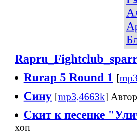
А
А
Б
Rapru_Fightclub_sparr
Rurap 5 Round 1
[
mp3
Сину
[
mp3,4663k
] Авто
Скит к песенке "Ул
хоп