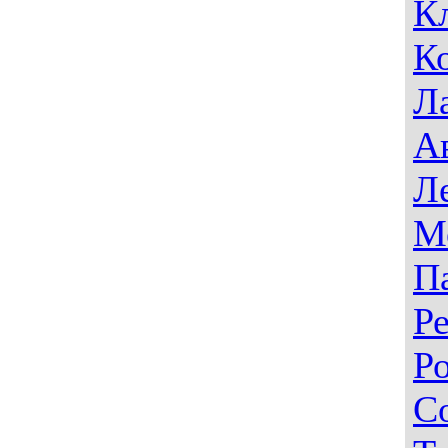
К
К
Л
А
Л
М
П
Р
Р
С