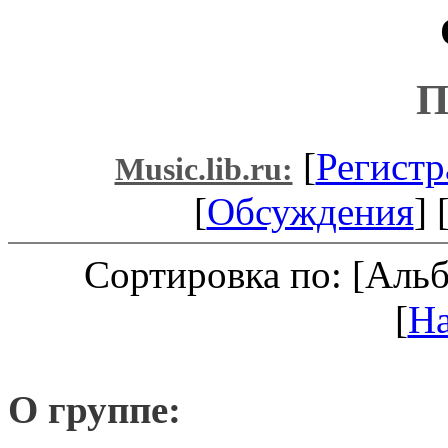
П
[
Регистр
Music.lib.ru:
[
Обсуждения
] 
Сортировка по: [Аль
[
Н
О группе: