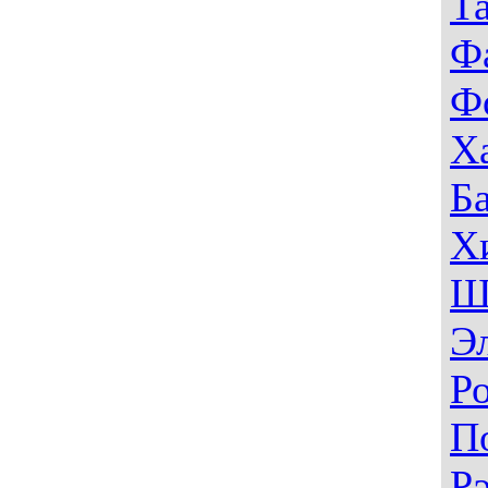
Т
Ф
Ф
Х
Б
Х
Ш
Э
Р
П
Р