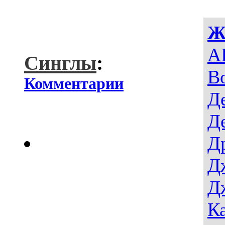
Ж
AI
Синглы
:
В
Комментарии
Д
Д
Д
Д
Д
К