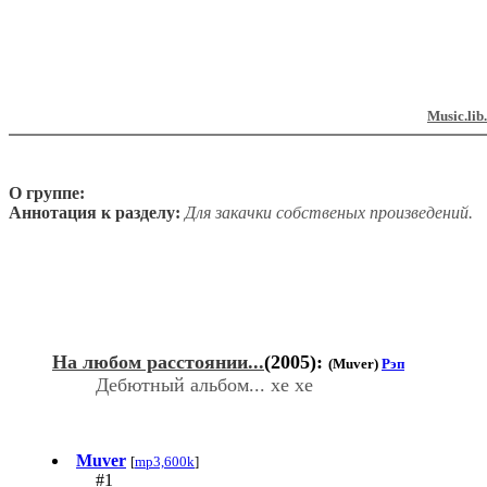
Music.lib
О группе:
Аннотация к разделу:
Для закачки собственых произведений.
На любом расстоянии...
(2005):
(Muver)
Рэп
Дебютный альбом... хе хе
Muver
[
mp3,600k
]
#1