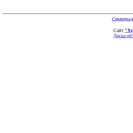
Связаться
Сайт
"Ху
Доска об