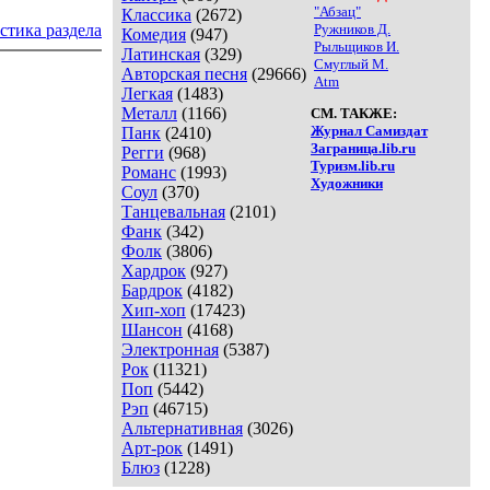
"Абзац"
Классика
(2672)
стика раздела
Ружников Д.
Комедия
(947)
Рыльщиков И.
Латинская
(329)
Смуглый М.
Авторская песня
(29666)
Atm
Легкая
(1483)
Металл
(1166)
СМ. ТАКЖЕ:
Журнал Самиздат
Панк
(2410)
Заграница.lib.ru
Регги
(968)
Туризм.lib.ru
Романс
(1993)
Художники
Соул
(370)
Танцевальная
(2101)
Фанк
(342)
Фолк
(3806)
Хардрок
(927)
Бардрок
(4182)
Хип-хоп
(17423)
Шансон
(4168)
Электронная
(5387)
Рок
(11321)
Поп
(5442)
Рэп
(46715)
Альтернативная
(3026)
Арт-рок
(1491)
Блюз
(1228)