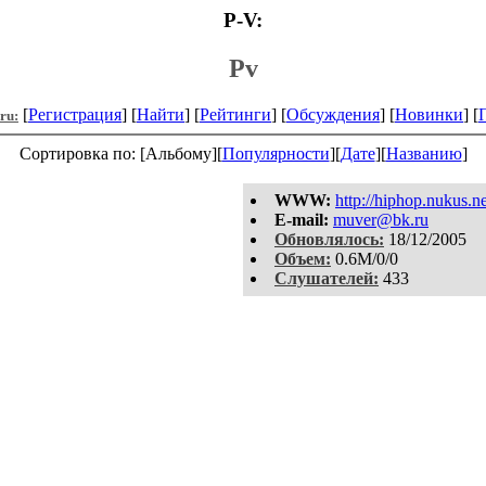
P-V:
Pv
[
Регистрация
] [
Найти
] [
Рейтинги
] [
Обсуждения
] [
Новинки
] [
.ru:
Сортировка по: [Альбому][
Популярности
][
Дате
][
Названию
]
WWW:
http://hiphop.nukus.ne
E-mail:
muver@bk.ru
Обновлялось:
18/12/2005
Объем:
0.6M/0/0
Слушателей:
433