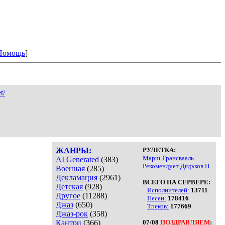
Помощь
]
t/
ЖАНРЫ:
РУЛЕТКА:
Марш Трансвааль
AI Generated
(383)
Рекомендует Дядьков Н.
Военная
(285)
Декламация
(2961)
ВСЕГО НА СЕРВЕРЕ:
Детская
(928)
Исполнителей:
13711
Другое
(11288)
Песен:
178416
Джаз
(650)
Треков:
177669
Джаз-рок
(358)
Кантри
(366)
07/08
ПОЗДРАВЛЯЕМ
: