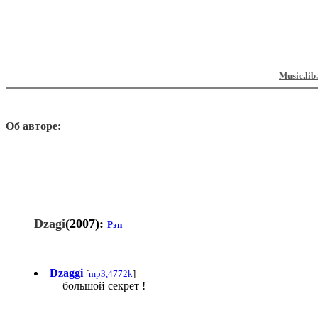
Music.lib
Об авторе:
Dzagi
(2007):
Рэп
Dzaggi
[
mp3,4772k
]
большой секрет !