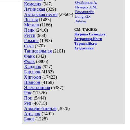
Олейников А.
Комедия
(947)
Пундык А.М.
Латинская
(329)
Роммштайн
Авторская песня
(29669)
Long F.D.
Легкая
(1483)
Tatarin
Металл
(1166)
СМ. ТАКЖЕ:
Панк
(2410)
Журнал Самиздат
Регги
(968)
Заграница.lib.ru
Романс
(1993)
Туризм.lib.ru
Соул
(370)
Художники
Танцевальная
(2101)
Фанк
(342)
Фолк
(3806)
Хардрок
(927)
Бардрок
(4182)
Хип-хоп
(17423)
Шансон
(4168)
Электронная
(5387)
Рок
(11326)
Поп
(5444)
Рэп
(46715)
Альтернативная
(3026)
Арт-рок
(1491)
Блюз
(1228)