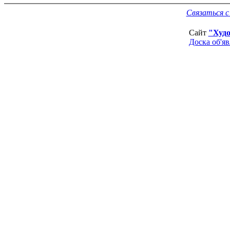
Связаться 
Сайт
"Худ
Доска об'я