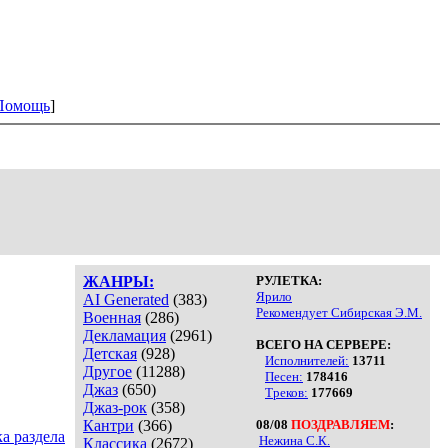
Помощь
]
ЖАНРЫ:
РУЛЕТКА:
Ярило
AI Generated
(383)
Рекомендует Сибирская Э.М.
Военная
(286)
Декламация
(2961)
ВСЕГО НА СЕРВЕРЕ:
Детская
(928)
Исполнителей:
13711
Другое
(11288)
Песен:
178416
Джаз
(650)
Треков:
177669
Джаз-рок
(358)
Кантри
(366)
08/08
ПОЗДРАВЛЯЕМ
:
а раздела
Нежина С.К.
Классика
(2672)