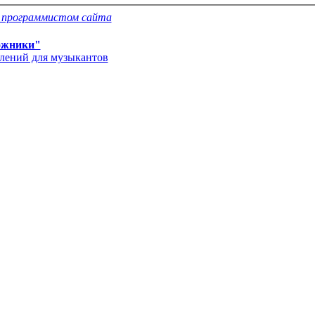
с программистом сайта
ожники"
влений для музыкантов