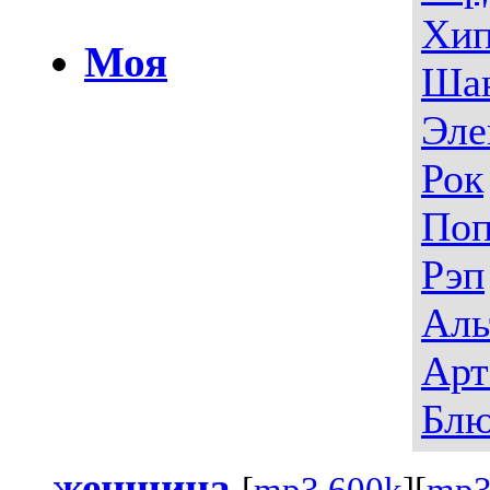
Хип
Моя
Ша
Эле
Рок
По
Рэп
Аль
Арт
Блю
женщина
[
mp3,600k
][
mp3