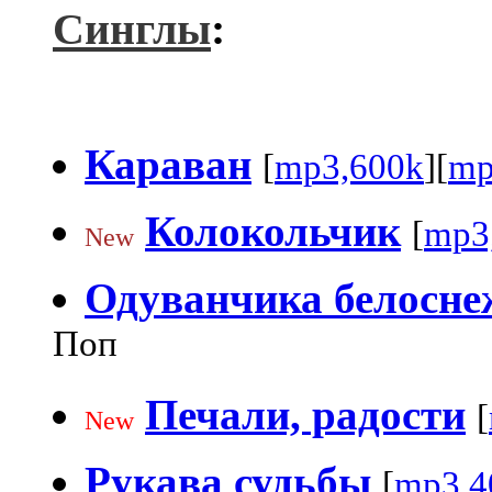
Синглы
:
Караван
[
mp3,600k
][
mp
Колокольчик
[
mp3
New
Одуванчика белосне
Поп
Печали, радости
[
New
Рукава судьбы
[
mp3,4