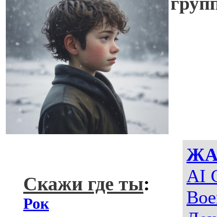
групп
ЖА
AI 
Скажи где ты
:
Вое
Рок