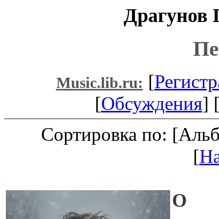
Драгунов 
Пе
[
Регистр
Music.lib.ru:
[
Обсуждения
] 
Сортировка по: [Аль
[
Н
О