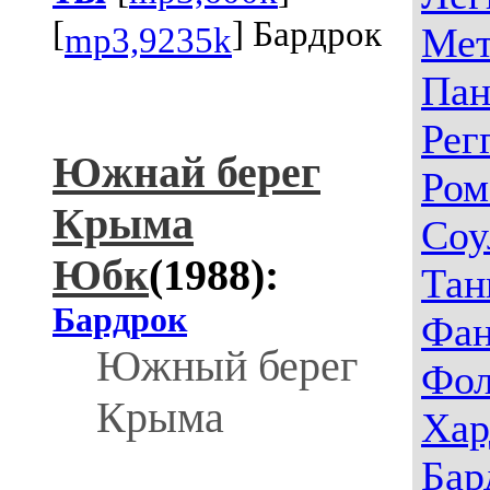
[
] Бардрок
Мет
mp3,9235k
Пан
Рег
Южнай берег
Ром
Крыма
Соу
Юбк
(1988):
Тан
Бардрок
Фа
Южный берег
Фо
Крыма
Хар
Бар