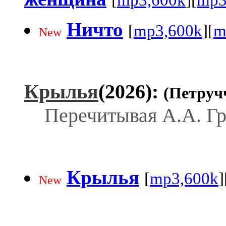
Ничто
[
mp3,600k
][
m
New
Крылья
(2026):
(Петруч
Перечитывая А.А. Гр
Крылья
[
mp3,600k
]
New