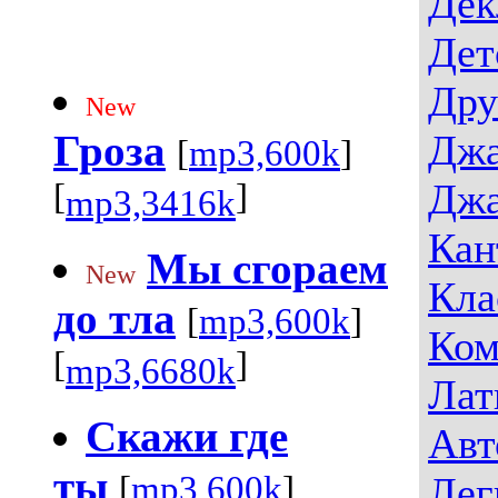
Дек
Дет
Дру
New
Гроза
Джа
[
mp3,600k
]
Джа
[
]
mp3,3416k
Кан
Мы сгораем
New
Кла
до тла
[
mp3,600k
]
Ком
[
]
mp3,6680k
Лат
Скажи где
Авт
ты
[
mp3,600k
]
Лег