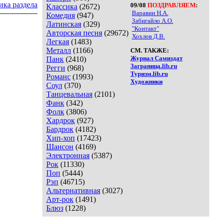
ика раздела
09/08
ПОЗДРАВЛЯЕМ
:
Классика
(2672)
Варавин Н.А.
Комедия
(947)
Забигайло А.О.
Латинская
(329)
"Контакт"
Авторская песня
(29672)
Хохлов Д.В.
Легкая
(1483)
Металл
(1166)
СМ. ТАКЖЕ:
Журнал Самиздат
Панк
(2410)
Заграница.lib.ru
Регги
(968)
Туризм.lib.ru
Романс
(1993)
Художники
Соул
(370)
Танцевальная
(2101)
Фанк
(342)
Фолк
(3806)
Хардрок
(927)
Бардрок
(4182)
Хип-хоп
(17423)
Шансон
(4169)
Электронная
(5387)
Рок
(11330)
Поп
(5444)
Рэп
(46715)
Альтернативная
(3027)
Арт-рок
(1491)
Блюз
(1228)