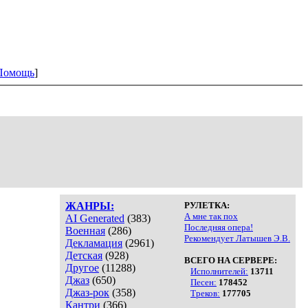
Помощь
]
ЖАНРЫ:
РУЛЕТКА:
А мне так пох
AI Generated
(383)
Последняя опера!
Военная
(286)
Рекомендует Латышев Э.В.
Декламация
(2961)
Детская
(928)
ВСЕГО НА СЕРВЕРЕ:
Другое
(11288)
Исполнителей:
13711
Джаз
(650)
Песен:
178452
Джаз-рок
(358)
Треков:
177705
Кантри
(366)