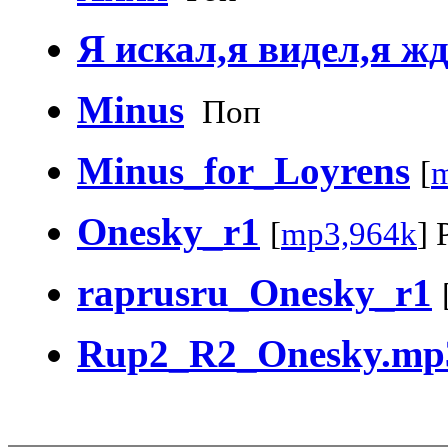
Я искал,я видел,я ж
Minus
Поп
Minus_for_Loyrens
[
m
Onesky_r1
[
mp3,964k
] 
raprusru_Onesky_r1
Rup2_R2_Onesky.mp