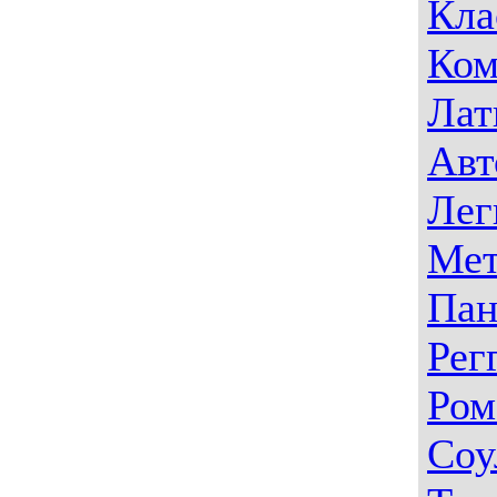
Кла
Ком
Лат
Авт
Лег
Мет
Пан
Рег
Ром
Соу