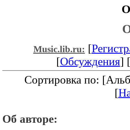
O
O
[
Регистр
Music.lib.ru:
[
Обсуждения
] 
Сортировка по: [Аль
[
Н
Об авторе: