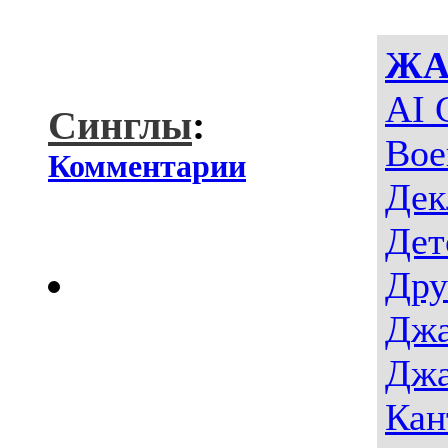
ЖА
AI 
Синглы
:
Вое
Комментарии
Дек
Дет
Дру
Джа
Джа
Кан