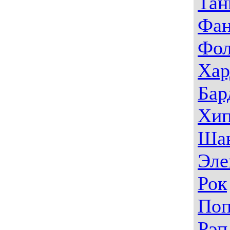
Тан
Фа
Фо
Хар
Бар
Хип
Ша
Эле
Рок
По
Рэп