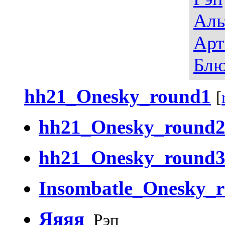
Аль
Арт
Блю
hh21_Onesky_round1
[
hh21_Onesky_round
hh21_Onesky_round
Insombatle_Onesky_
Яяяя
Рэп