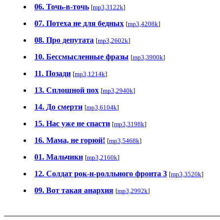
06. Точь-в-точь
[
mp3,3122k
]
07. Потеха не для бедных
[
mp3,4208k
]
08. Про депутата
[
mp3,2602k
]
10. Бессмысленные фразы
[
mp3,3900k
]
11. Позади
[
mp3,1214k
]
13. Сплошной пох
[
mp3,2940k
]
14. До смерти
[
mp3,6104k
]
15. Нас уже не спасти
[
mp3,3198k
]
16. Мама, не горюй!
[
mp3,5468k
]
01. Мальчики
[
mp3,2160k
]
12. Солдат рок-н-рoлльнoгo фронта 3
[
mp3,3520k
]
09. Вот такая анархия
[
mp3,2992k
]