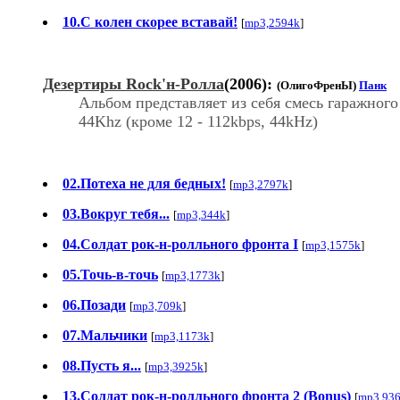
10.С колен скорее вставай!
[
mp3,2594k
]
Дезертиры Rock'н-Ролла
(2006):
(ОлигоФренЫ)
Панк
Альбом представляет из себя смесь гаражного
44Khz (кроме 12 - 112kbps, 44kHz)
02.Потеха не для бедных!
[
mp3,2797k
]
03.Вокруг тебя...
[
mp3,344k
]
04.Солдат рок-н-ролльного фронта I
[
mp3,1575k
]
05.Точь-в-точь
[
mp3,1773k
]
06.Позади
[
mp3,709k
]
07.Мальчики
[
mp3,1173k
]
08.Пусть я...
[
mp3,3925k
]
13.Солдат рок-н-ролльного фронта 2 (Bonus)
[
mp3,93