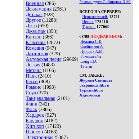
Рекомендует Сибирская Э.М.
Военная
(286)
Декламация
(2961)
ВСЕГО НА СЕРВЕРЕ:
Детская
(928)
Исполнителей:
13711
Другое
(11288)
Песен:
178416
Джаз
(650)
Треков:
177669
Джаз-рок
(358)
Кантри
(366)
08/08
ПОЗДРАВЛЯЕМ
:
Нежина С.К.
Классика
(2672)
Олейников А.
Комедия
(947)
Пундык А.М.
Латинская
(329)
Роммштайн
Авторская песня
(29669)
Long F.D.
Легкая
(1483)
Tatarin
Металл
(1166)
СМ. ТАКЖЕ:
Панк
(2410)
Журнал Самиздат
Регги
(968)
Заграница.lib.ru
Романс
(1993)
Туризм.lib.ru
Соул
(370)
Художники
Танцевальная
(2101)
Фанк
(342)
Фолк
(3806)
Хардрок
(927)
Бардрок
(4182)
Хип-хоп
(17423)
Шансон
(4168)
Электронная
(5387)