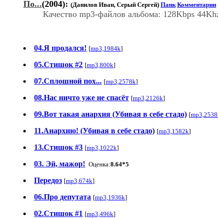
По...
(2004):
(Данилов Иван, Серый Сергей)
Панк
Комментарии
Качество mp3-файлов альбома: 128Kbps 44Kh
04.Я продался!
[
mp3,1984k
]
05.Стишок #2
[
mp3,800k
]
07.Сплошной пох...
[
mp3,2578k
]
08.Нас ничто уже не спасёт
[
mp3,2126k
]
09.Вот такая анархия (Убивая в себе стадо)
[
mp3,2538
11.Анархию! (Убивая в себе стадо)
[
mp3,1582k
]
13.Стишок #3
[
mp3,1022k
]
03. Эй, мажор!
Оценка:
8.64*5
Передоз
[
mp3,674k
]
06.Про депутата
[
mp3,1936k
]
02.Стишок #1
[
mp3,496k
]