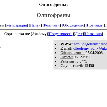
Олигофрены:
Олигофрены
[
Регистрация
] [
Найти
] [
Рейтинги
] [
Обсуждения
] [
Новинки
] [
.ru:
Сортировка по: [Альбому][
Популярности
][
Дате
][
Названию
]
WWW:
http://oligofreny.narod
к
E-mail:
oligofreny_punk@ukr
Обновлялось:
05/04/2008
Объем:
96.6M/0/39
Рейтинг:
8.64*5
Слушателей:
15456