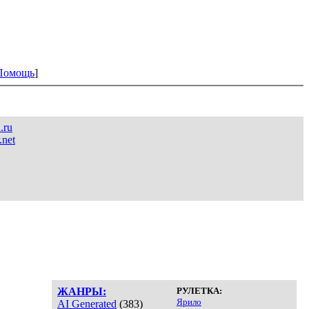
Помощь
]
.ru
.net
ЖАНРЫ:
РУЛЕТКА:
Ярило
AI Generated
(383)