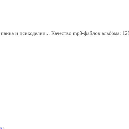
 панка и психоделии... Качество mp3-файлов альбома: 1
6k
]