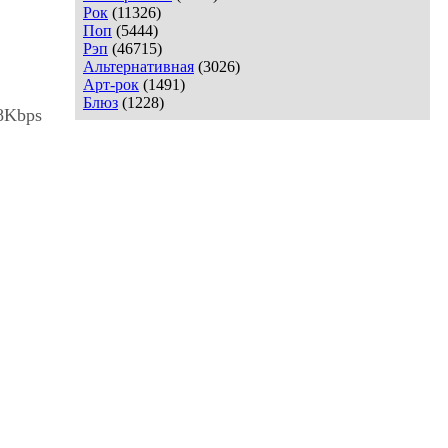
Рок
(11326)
Поп
(5444)
Рэп
(46715)
Альтернативная
(3026)
Арт-рок
(1491)
Блюз
(1228)
28Kbps