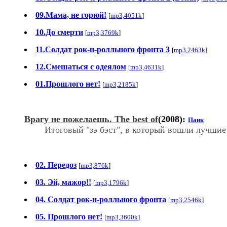
09.Мама, не горюй!
[
mp3,4051k
]
10.До смерти
[
mp3,3769k
]
11.Солдат рок-н-ролльного фронта 3
[
mp3,2463k
]
12.Смешаться с одеялом
[
mp3,4631k
]
01.Прошлого нет!
[
mp3,2185k
]
Врагу не пожелаешь. The best of
(2008):
Панк
Итоговый "зэ бэст", в который вошли лучшие
02. Передоз
[
mp3,876k
]
03. Эй, мажор!!
[
mp3,1796k
]
04. Солдат рок-н-ролльного фронта
[
mp3,2546k
]
05. Прошлого нет!
[
mp3,3600k
]