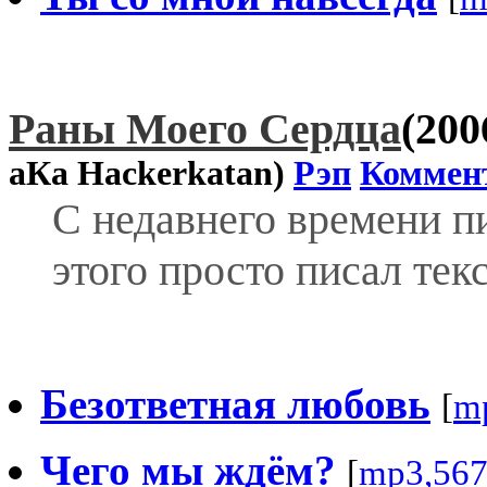
Раны Моего Сердца
(200
аКа Hackerkatan)
Рэп
Коммен
С недавнего времени п
этого просто писал тек
Безответная любовь
[
m
Чего мы ждём?
[
mp3,56