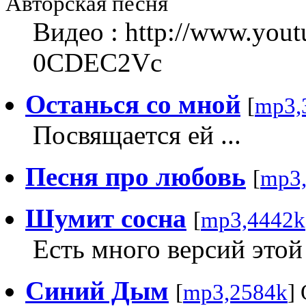
Авторская песня
Видео : http://www.you
0CDEC2Vc
Oстанься со мной
[
mp3,
Посвящается ей ...
Песня про любовь
[
mp3
Шумит сосна
[
mp3,4442k
Есть много версий этой
Синий Дым
[
mp3,2584k
]