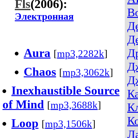
Fls
(2006):
В
Электронная
Д
Д
Aura
Д
[
mp3,2282k
]
Д
Chaos
[
mp3,3062k
]
Д
Inexhaustible Source
К
of Mind
[
mp3,3688k
]
К
К
Loop
[
mp3,1506k
]
Л