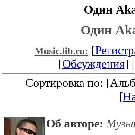
Один Aka
Один Aka
[
Регистр
Music.lib.ru:
[
Обсуждения
] 
Сортировка по: [Аль
[
Н
Об авторе:
Музы