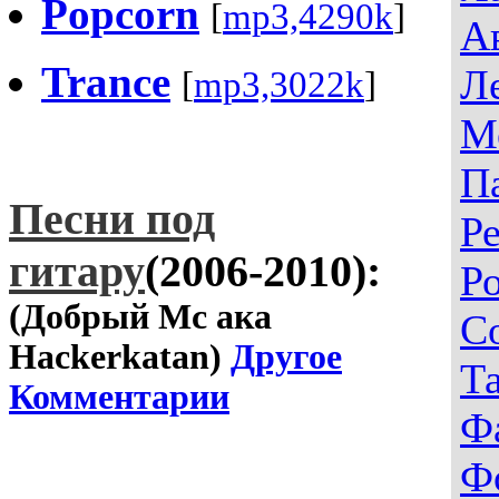
Popcorn
[
mp3,4290k
]
А
Trance
Л
[
mp3,3022k
]
М
П
Песни под
Р
гитару
(2006-2010):
Р
(Добрый Мс ака
С
Hackerkatan)
Другое
Т
Комментарии
Ф
Ф