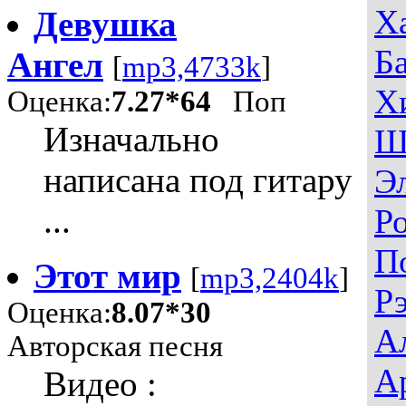
Х
Девушка
Б
Ангел
[
mp3,4733k
]
Х
Оценка:
7.27*64
Поп
Изначально
Ш
написана под гитару
Э
...
Р
П
Этот мир
[
mp3,2404k
]
Р
Оценка:
8.07*30
А
Авторская песня
А
Видео :