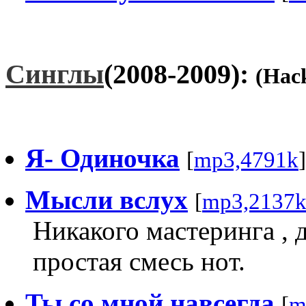
Синглы
(2008-2009):
(Hac
Я- Одиночка
[
mp3,4791k
Мысли вслух
[
mp3,2137
Никакого мастеринга ,
простая смесь нoт.
Ты со мной навсегда
[
m