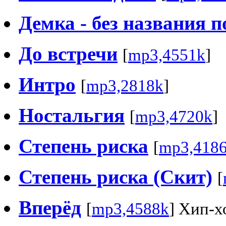
Демка - без названия п
До встречи
[
mp3,4551k
]
Интро
[
mp3,2818k
]
Ностальгия
[
mp3,4720k
]
Степень риска
[
mp3,418
Степень риска (Скит)
[
Вперёд
[
mp3,4588k
] Хип-х