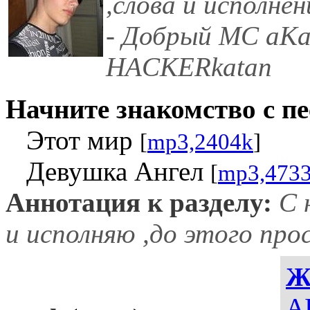
,слова и исполнен
- Добрый МС aK
HACKERkatan
Начните знакомство с пе
Этот мир
[
mp3,2404k
]
Девушка Ангел
[
mp3,473
Аннотация к разделу:
С 
и исполняю ,до этого пр
Ж
AI