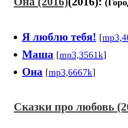
Она (2016)
(2016):
(Гор
Я люблю тебя!
[
mp3,4
Маша
[
mp3,3561k
]
Она
[
mp3,6667k
]
Сказки про любовь (2