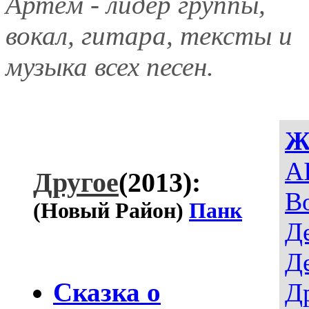
Артём - лидер группы,
вокал, гитара, тексты и
музыка всех песен.
Ж
AI
Другое
(2013):
В
(Новый Район)
Панк
Д
Д
Сказка о
Д