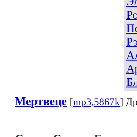
Э
Р
П
Р
А
А
Б
Мертвеце
[
mp3,5867k
] Д