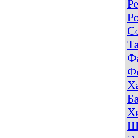
Р
Р
С
Т
Ф
Ф
Х
Б
Х
Ш