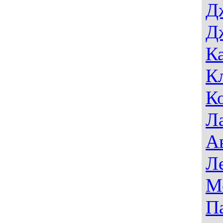
Д
Д
К
К
К
Л
А
Л
М
П