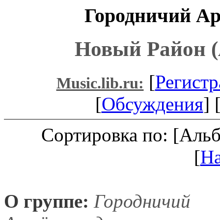
Городничий Ар
Новый Район (
[
Регистр
Music.lib.ru:
[
Обсуждения
] 
Сортировка по: [Аль
[
Н
О группе:
Городничий