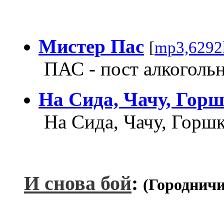
Мистер Пас
[
mp3,6292
ПАС - пост алкоголь
На Сида, Чачу, Горш
На Сида, Чачу, Горшк
И снова бой
:
(Городнич