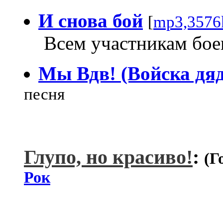
И снова бой
[
mp3,3576
Всем участникам бое
Мы Вдв! (Войска дяд
песня
Глупо, но красиво!
:
(Г
Рок