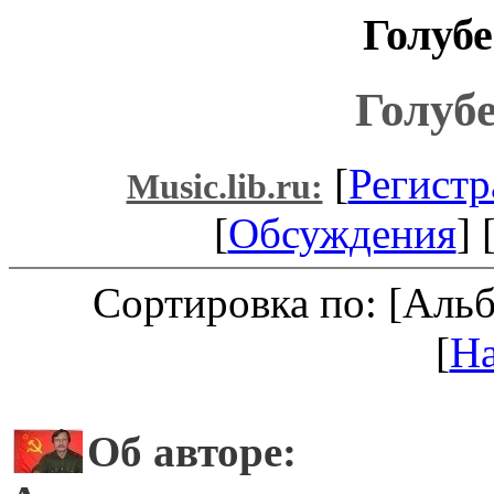
Голуб
Голуб
[
Регистр
Music.lib.ru:
[
Обсуждения
] 
Сортировка по: [Аль
[
Н
Об авторе: