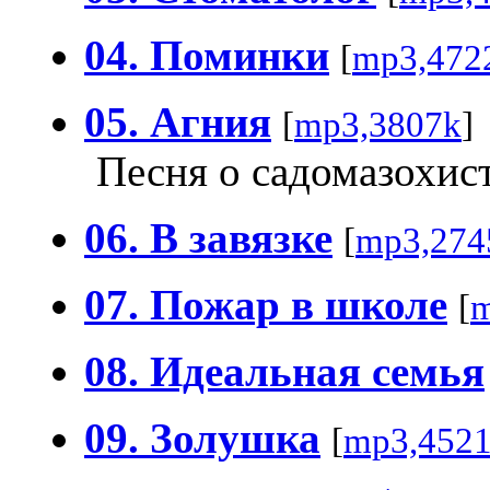
04. Поминки
[
mp3,472
05. Агния
[
mp3,3807k
]
Песня о садомазохис
06. В завязке
[
mp3,274
07. Пожар в школе
[
m
08. Идеальная семья
09. Золушка
[
mp3,452