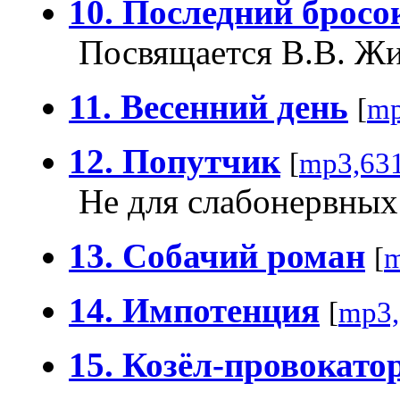
10. Последний бросо
Посвящается В.В. Ж
11. Весенний день
[
mp
12. Попутчик
[
mp3,63
Не для слабонервных
13. Собачий роман
[
m
14. Импотенция
[
mp3,
15. Козёл-провокато