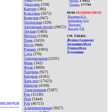
Песен:
178452
Джаз-рок
(358)
Треков:
177705
Кантри
(366)
09/08
ПОЗДРАВЛЯЕМ
:
Классика
(2672)
Варавин Н.А.
Комедия
(947)
Забигайло А.О.
Латинская
(329)
"Контакт"
Авторская песня
(29672)
Хохлов Д.В.
Легкая
(1483)
Металл
(1166)
СМ. ТАКЖЕ:
Журнал Самиздат
Панк
(2410)
Заграница.lib.ru
Регги
(968)
Туризм.lib.ru
Романс
(1993)
Художники
Соул
(370)
Танцевальная
(2101)
Фанк
(342)
Фолк
(3806)
Хардрок
(927)
Бардрок
(4182)
Хип-хоп
(17423)
Шансон
(4169)
Электронная
(5387)
Рок
(11330)
Поп
(5444)
ика раздела
Рэп
(46715)
Альтернативная
(3027)