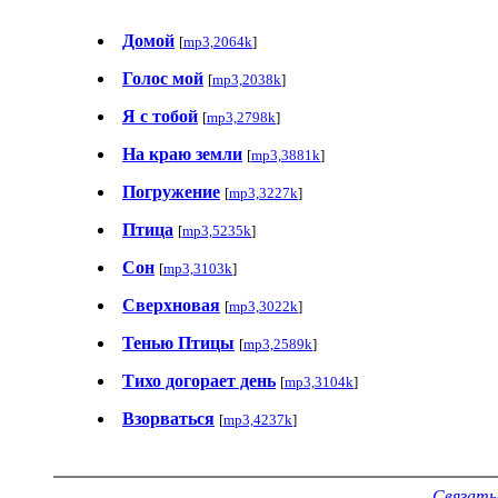
Домой
[
mp3,2064k
]
Голос мой
[
mp3,2038k
]
Я с тобой
[
mp3,2798k
]
На краю земли
[
mp3,3881k
]
Погружение
[
mp3,3227k
]
Птица
[
mp3,5235k
]
Сон
[
mp3,3103k
]
Сверхновая
[
mp3,3022k
]
Тенью Птицы
[
mp3,2589k
]
Тихо догорает день
[
mp3,3104k
]
Взорваться
[
mp3,4237k
]
Связать