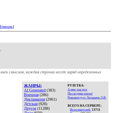
Помощь
]
г
лнен смыслом, каждая строчка несет заряд определенных
ЖАНРЫ:
РУЛЕТКА:
А мне так пох
AI Generated
(383)
Последняя опера!
Военная
(286)
Рекомендует Латышев Э.В.
Декламация
(2961)
Детская
(928)
ВСЕГО НА СЕРВЕРЕ:
Другое
(11288)
Исполнителей:
13711
Джаз
(650)