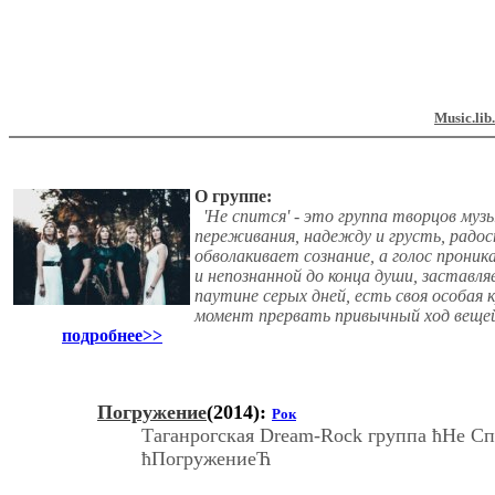
Music.lib
О группе:
'Не спится' - это группа творцов музы
переживания, надежду и грусть, радос
обволакивает сознание, а голос проник
и непознанной до конца души, заставл
паутине серых дней, есть своя особая 
момент прервать привычный ход вещей
подробнее>>
Погружение
(2014):
Рок
Таганрогская Dream-Rock группа ћНе С
ћПогружениеЋ