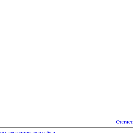
Статист
ся с программистом сайта