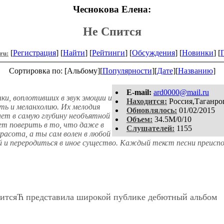
Чеснокова Елена:
Не Спится
[
Регистрация
] [
Найти
] [
Рейтинги
] [
Обсуждения
] [
Новинки
] [
.ru:
Сортировка по: [Альбому][
Популярности
][
Дате
][
Названию
]
E-mail:
ard0000@mail.ru
ки, воплотивших в звук эмоции и
Находится:
Россия,Таганро
ть и меланхолию. Их мелодия
Обновлялось:
01/02/2015
ает в самую глубину необъятной
Объем:
34.5M/0/10
яет поверить в то, что даже в
Слушателей:
1155
красота, а ты сам волен в любой
 и переродиться в иное существо. Каждый текст песни преиспо
питсяЋ представила широкой публике дебютный альбом