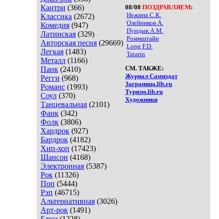
Кантри
(366)
08/08
ПОЗДРАВЛЯЕМ
:
Нежина С.К.
Классика
(2672)
Олейников А.
Комедия
(947)
Пундык А.М.
Латинская
(329)
Роммштайн
Авторская песня
(29669)
Long F.D.
Легкая
(1483)
Tatarin
Металл
(1166)
СМ. ТАКЖЕ:
Панк
(2410)
Журнал Самиздат
Регги
(968)
Заграница.lib.ru
Романс
(1993)
Туризм.lib.ru
Соул
(370)
Художники
Танцевальная
(2101)
Фанк
(342)
Фолк
(3806)
Хардрок
(927)
Бардрок
(4182)
Хип-хоп
(17423)
Шансон
(4168)
Электронная
(5387)
Рок
(11326)
Поп
(5444)
Рэп
(46715)
Альтернативная
(3026)
Арт-рок
(1491)
Блюз
(1228)