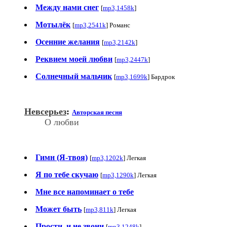
Между нами снег
[
mp3,1458k
]
Мотылёк
[
mp3,2541k
] Романс
Осенние желания
[
mp3,2142k
]
Реквием моей любви
[
mp3,2447k
]
Солнечный мальчик
[
mp3,1699k
] Бардрок
Невсерьез
:
Авторская песня
О любви
Гимн (Я-твоя)
[
mp3,1202k
] Легкая
Я по тебе скучаю
[
mp3,1290k
] Легкая
Мне все напоминает о тебе
Может быть
[
mp3,811k
] Легкая
Прости, и не звони
[
mp3,1248k
]