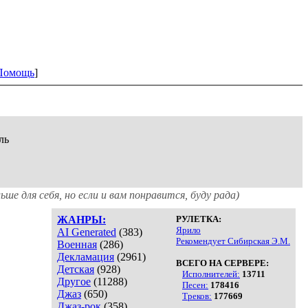
Помощь
]
ль
ьше для себя, но если и вам понравится, буду рада)
ЖАНРЫ:
РУЛЕТКА:
Ярило
AI Generated
(383)
Рекомендует Сибирская Э.М.
Военная
(286)
Декламация
(2961)
ВСЕГО НА СЕРВЕРЕ:
Детская
(928)
Исполнителей:
13711
Другое
(11288)
Песен:
178416
Джаз
(650)
Треков:
177669
Джаз-рок
(358)