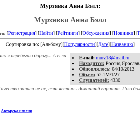
Мурзявка Анна Бэлл:
Мурзявка Анна Бэлл
[
Регистрация
] [
Найти
] [
Рейтинги
] [
Обсуждения
] [
Новинки
] [
.ru:
Сортировка по: [Альбому][
Популярности
][
Дате
][
Названию
]
о я перебегаю дорогу... А если
E-mail:
murz18@mail.ru
Находится:
Россия,Ярослав
Обновлялось:
04/10/2013
Объем:
52.1M/1/27
Слушателей:
4330
 Качество записи не ах, если честно - домашний вариант. Пою бол
)
Авторская песня