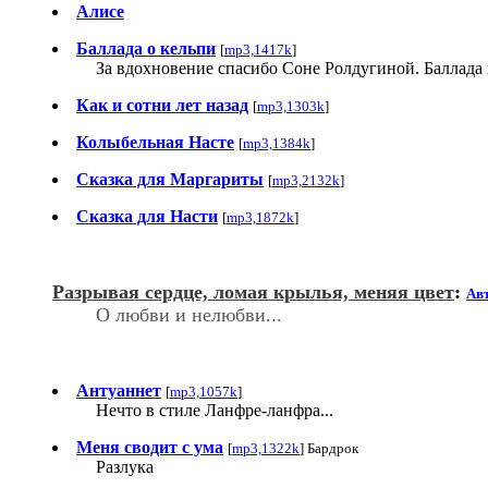
Алисе
Баллада о кельпи
[
mp3,1417k
]
За вдохновение спасибо Соне Ролдугиной. Баллада 
Как и сотни лет назад
[
mp3,1303k
]
Колыбельная Насте
[
mp3,1384k
]
Сказка для Маргариты
[
mp3,2132k
]
Сказка для Насти
[
mp3,1872k
]
Разрывая сердце, ломая крылья, меняя цвет
:
Авт
О любви и нелюбви...
Антуаннет
[
mp3,1057k
]
Нечто в стиле Ланфре-ланфра...
Меня сводит с ума
[
mp3,1322k
] Бардрок
Разлука