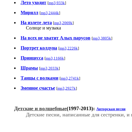
Лето уходит
[
mp3,933k
]
Мирилл
[
mp3,2444k
]
На излете лета
[
mp3,2069k
]
Солнце и музыка
На всех не хватит Алых парусов
[
mp3,3805k
]
Портрет колдуна
[
mp3,2226k
]
Принцесса
[
mp3,1166k
]
Шрамы
[
mp3,2033k
]
Танцы с волками
[
mp3,2741k
]
Змеиное счастье
[
mp3,2927k
]
Детские и волшебные
(1997-2013):
Авторская песня
Детские песни, написанные для сестренки, и 