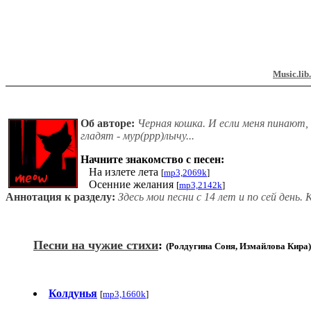
Music.lib
Об авторе:
Черная кошка. И если меня пинают, т
гладят - мур(ррр)лычу...
Начните знакомство с песен:
На излете лета
[
mp3,2069k
]
Осенние желания
[
mp3,2142k
]
Аннотация к разделу:
Здесь мои песни с 14 лет и по сей день.
Песни на чужие стихи
:
(Ролдугина Соня, Измайлова Кира
Колдунья
[
mp3,1660k
]