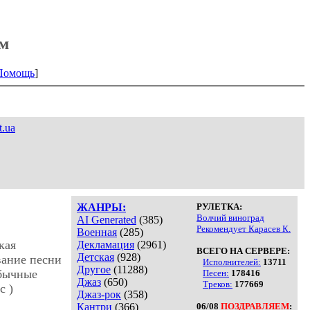
ам
Помощь
]
t.ua
ЖАНРЫ:
РУЛЕТКА:
Волчий виноград
AI Generated
(385)
Рекомендует Карасев К.
Военная
(285)
кая
Декламация
(2961)
ВСЕГО НА СЕРВЕРЕ:
Детская
(928)
вание песни
Исполнителей:
13711
Другое
(11288)
обычные
Песен:
178416
Джаз
(650)
Треков:
177669
с )
Джаз-рок
(358)
Кантри
(366)
06/08
ПОЗДРАВЛЯЕМ
: