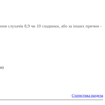
ання слухачiв 8,9 чи 10 сходинки, або за iнших причин -
п)
Статистика раздела