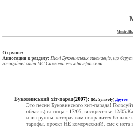
М
Music.lib
О группе:
Аннотация к разделу:
Пісні Буковинських виконавців, що берут
голосуйте! сайт МС Символи: www.havefun.cv.ua
Буковинський хiт-парад
(2007):
(Mc Symvoly)
Другое
Это песни Буковинского хит-парада! Голосуй
область)пятница - 17/05, воскресенье 12/05.
или группы, которая вам понравится больше в
тарифы, проект НЕ комерческий!, смс с нета 