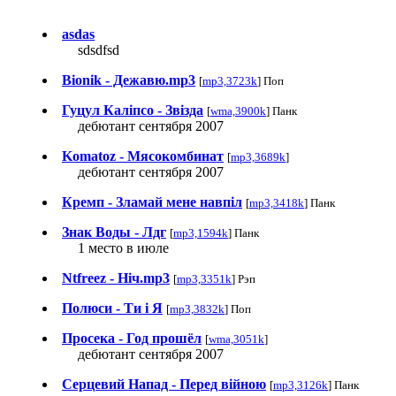
asdas
sdsdfsd
Bionik - Дежавю.mp3
[
mp3,3723k
] Поп
Гуцул Калiпсо - Звiзда
[
wma,3900k
] Панк
дебютант сентября 2007
Komatoz - Мясокомбинат
[
mp3,3689k
]
дебютант сентября 2007
Кремп - Зламай мене навпiл
[
mp3,3418k
] Панк
Знак Воды - Лдг
[
mp3,1594k
] Панк
1 место в июле
Ntfreez - Нiч.mp3
[
mp3,3351k
] Рэп
Полюси - Ти i Я
[
mp3,3832k
] Поп
Просека - Год прошёл
[
wma,3051k
]
дебютант сентября 2007
Серцевий Напад - Перед вiйною
[
mp3,3126k
] Панк