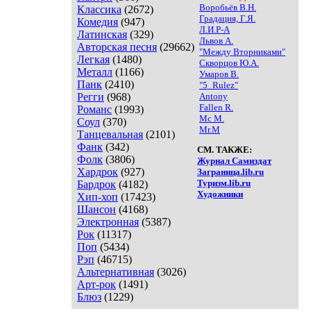
Воробьёв В.Н.
Классика
(2672)
Градация, Г.Я.
Комедия
(947)
Л.И.Р-А
Латинская
(329)
Львов А.
Авторская песня
(29662)
"Между Вторниками"
Легкая
(1480)
Скворцов Ю.А.
Металл
(1166)
Умаров В.
Панк
(2410)
"5_Rulez"
Регги
(968)
Antony
Fallen R.
Романс
(1993)
Mc M.
Соул
(370)
Mr.M
Танцевальная
(2101)
Фанк
(342)
СМ. ТАКЖЕ:
Фолк
(3806)
Журнал Самиздат
Хардрок
(927)
Заграница.lib.ru
Туризм.lib.ru
Бардрок
(4182)
Художники
Хип-хоп
(17423)
Шансон
(4168)
Электронная
(5387)
Рок
(11317)
Поп
(5434)
Рэп
(46715)
Альтернативная
(3026)
Арт-рок
(1491)
Блюз
(1229)