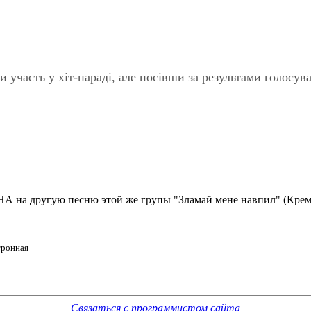
ли участь у хiт-парадi, але посiвши за результами голосув
НА на другую песню этой же групы "Зламай мене навпил" (Крем
тронная
Связаться с программистом сайта