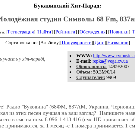
Букавинский Хит-Парад:
олодёжная студия Символы 68 Fm, 837
[
Регистрация
] [
Найти
] [
Рейтинги
] [
Обсуждения
] [
Новинки
] [
.ru:
Сортировка по: [Альбому][
Популярности
][
Дате
][
Названию
]
WWW:
http://www.cvmusic.a
ь участь у хiт-парадi,
E-mail:
repka@vega.cv.ua
Обновлялось:
14/09/2007
Объем:
50.3M/0/14
Слушателей:
9969
те! Радио "Буковина" (68ФМ, 837АМ, Украина, Черновиц
Какая из этих песен лучшая на ваш взгляд?! Напишите наз
сего в смс на ном. 8 096 1 413 416 (смс НЕ привышает 
не принимаются, за 1 месяц -с 1 номера принимается 1 см