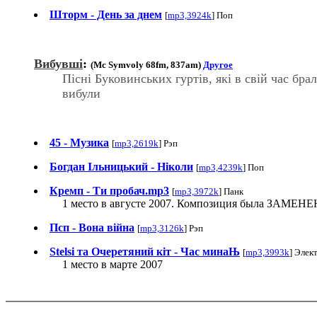
Шторм - День за днем
[
mp3,3924k
] Поп
Вибувшi
:
(Mc Symvoly 68fm, 837am)
Другое
Пiснi Буковинських гуртiв, якi в свiй час бра
вибули
45 - Музика
[
mp3,2619k
] Рэп
Богдан Iльницький - Нiколи
[
mp3,4239k
] Поп
Кремп - Ти пробач.mp3
[
mp3,3972k
] Панк
1 место в августе 2007. Композиция была ЗАМЕНЕ
Псп - Вона вiйна
[
mp3,3126k
] Рэп
Stelsi та Очеретяний кiт - Час минаЊ
[
mp3,3993k
] Элек
1 место в марте 2007