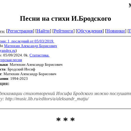
Песни на стихи И.Бродского
[
Регистрация
] [
Найти
] [
Рейтинги
] [
Обсуждения
] [
Новинки
] [
.ru:
ии: 1, последний от 05/03/2019.
ght
Матюхин Александр Борисович
yandex.ru
)
: 05/09/2024. 0k.
Статистика.
орская песня
зыки
: Матюхин Александр Борисович
ста
: Бродский Иосиф
т
: Матюхин Александр Борисович
сания
: 1994-2023
ция:
декламации стихотворений Иосифа Бродского можно послушать
у: http://music.lib.ru/editors/a/aleksandr_matju/
* * *