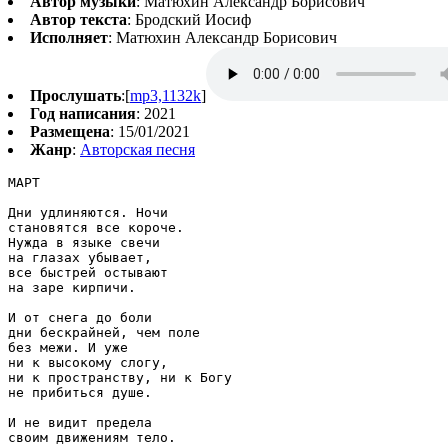
Автор музыки
: Матюхин Александр Борисович
Автор текста
: Бродский Иосиф
Исполняет
: Матюхин Александр Борисович
Прослушать
:[
mp3,1132k
]
Год написания
: 2021
Размещена
: 15/01/2021
Жанр
:
Авторская песня
МАРТ 

Дни удлиняются. Ночи 

становятся все короче. 

Нужда в языке свечи 

на глазах убывает, 

все быстрей остывают 

на заре кирпичи. 

И от снега до боли 

дни бескрайней, чем поле 

без межи. И уже 

ни к высокому слогу, 

ни к пространству, ни к Богу 

не прибиться душе. 

И не видит предела 

своим движениям тело. 
