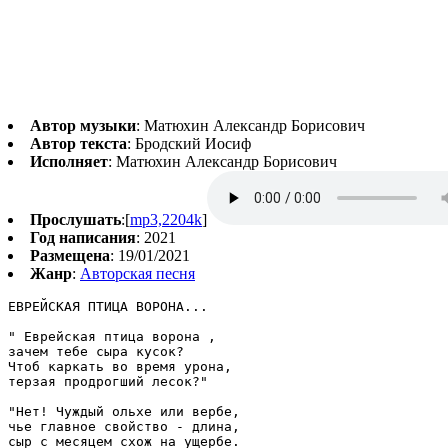
Автор музыки
: Матюхин Александр Борисович
Автор текста
: Бродский Иосиф
Исполняет
: Матюхин Александр Борисович
Прослушать
:[
mp3,2204k
]
Год написания
: 2021
Размещена
: 19/01/2021
Жанр
:
Авторская песня
ЕВРЕЙСКАЯ ПТИЦА ВОРОНА... 

" Еврейская птица ворона , 

зачем тебе сыра кусок? 

Чтоб каркать во время урона, 

терзая продрогший лесок?" 

"Нет! Чуждый ольхе или вербе, 

чье главное свойство - длина, 

сыр с месяцем схож на ущербе. 
