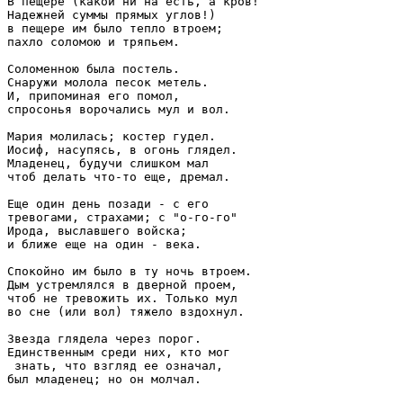
В пещере (какой ни на есть, а кров! 

Надежней суммы прямых углов!) 

в пещере им было тепло втроем; 

пахло соломою и тряпьем. 

Соломенною была постель. 

Снаружи молола песок метель. 

И, припоминая его помол, 

спросонья ворочались мул и вол. 

Мария молилась; костер гудел. 

Иосиф, насупясь, в огонь глядел. 

Младенец, будучи слишком мал 

чтоб делать что-то еще, дремал. 

Еще один день позади - с его 

тревогами, страхами; с "о-го-го" 

Ирода, выславшего войска; 

и ближе еще на один - века. 

Спокойно им было в ту ночь втроем. 

Дым устремлялся в дверной проем, 

чтоб не тревожить их. Только мул 

во сне (или вол) тяжело вздохнул. 

Звезда глядела через порог. 

Единственным среди них, кто мог

 знать, что взгляд ее означал, 

был младенец; но он молчал.
