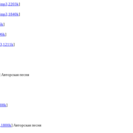
[
mp3,2203k
]
[
mp3,1840k
]
5k
]
96k
]
3,1211k
]
] Авторская песня
608k
]
,1800k
] Авторская песня