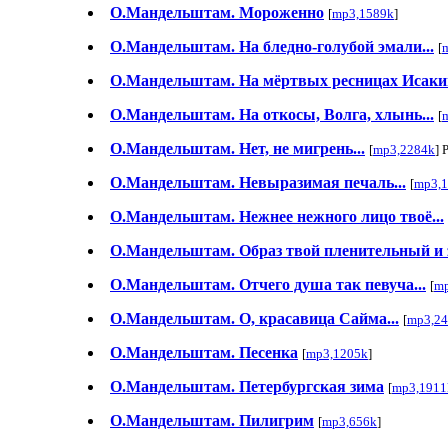
О.Мандельштам. Мороженно
[
mp3,1589k
]
О.Мандельштам. На бледно-голубой эмали...
[
О.Мандельштам. На мёртвых ресницах Исакий 
О.Мандельштам. На откосы, Волга, хлынь...
[
О.Мандельштам. Нет, не мигрень...
[
mp3,2284k
] 
О.Мандельштам. Невыразимая печаль...
[
mp3,
О.Мандельштам. Нежнее нежного лицо твоё...
О.Мандельштам. Образ твой пленительный и 
О.Мандельштам. Отчего душа так певуча...
[
mp
О.Мандельштам. О, красавица Сайма...
[
mp3,2
О.Мандельштам. Песенка
[
mp3,1205k
]
О.Мандельштам. Петербургская зима
[
mp3,1911
О.Мандельштам. Пилигрим
[
mp3,656k
]