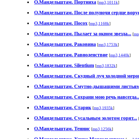
О.Мандельштам. Портниха
[
mp3,1011k
]
О.Мандельштам. После полуночи сердце ворует
О.Мандельштам. Посох
[
mp3,1168k
]
О.Мандельштам. Пылает за окном звезда...
[
mp
О.Мандельштам. Раковина
[
mp3,1753k
]
О.Мандельштам. Равноденствие
[
mp3,1440k
]
О.Мандельштам. Silentium
[
mp3,1832k
]
О.Мандельштам. Скудный луч холодной мерою
О.Мандельштам. Смутно-дышащими листьями
О.Мандельштам. Сохрани мою речь навсегда..
О.Мандельштам. Старик
[
mp3,1935k
]
О.Мандельштам. Сусальным золотом горят...
О.Мандельштам. Теннис
[
mp3,1256k
]