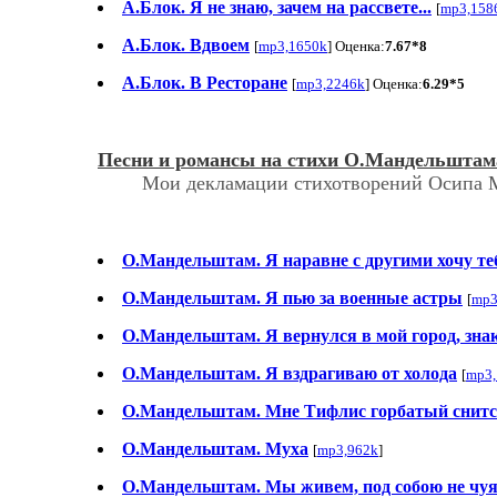
А.Блок. Я не знаю, зачем на рассвете...
[
mp3,158
А.Блок. Вдвоем
[
mp3,1650k
] Оценка:
7.67*8
А.Блок. В Ресторане
[
mp3,2246k
] Оценка:
6.29*5
Песни и романсы на стихи О.Мандельштам
Мои декламации стихотворений Осипа Манд
О.Мандельштам. Я наравне с другими хочу те
О.Мандельштам. Я пью за военные астры
[
mp3
О.Мандельштам. Я вернулся в мой город, знак
О.Мандельштам. Я вздрагиваю от холода
[
mp3,
О.Мандельштам. Мне Тифлис горбатый снит
О.Мандельштам. Муха
[
mp3,962k
]
О.Мандельштам. Мы живем, под собою не чу