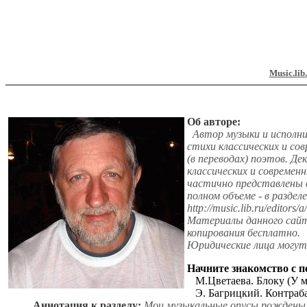
Music.lib
Об авторе:
Автор музыки и исполнит
стихи классических и со
(в переводах) поэтов. Д
классических и современ
частично представлены в
полном объеме - в разделе
http://music.lib.ru/editors/
Материалы данного сайт
копирования бесплатно.
Юридические лица могу
Начните знакомство с п
М.Цветаева. Блоку (У м
Э. Багрицкий. Контраб
Аннотация к разделу:
Мои музыкальные опусы рождены п