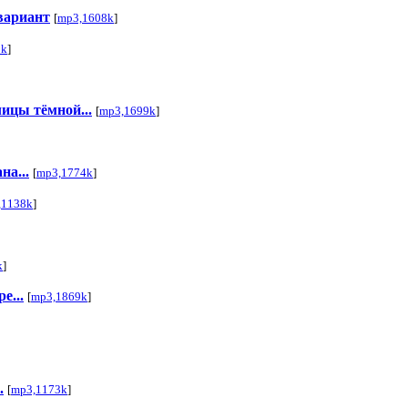
 вариант
[
mp3,1608k
]
1k
]
ицы тёмной...
[
mp3,1699k
]
на...
[
mp3,1774k
]
,1138k
]
k
]
е...
[
mp3,1869k
]
.
[
mp3,1173k
]