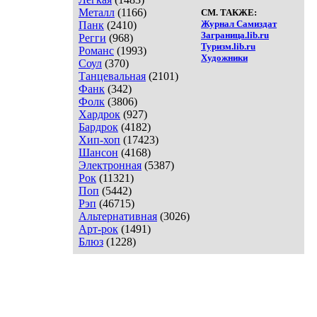
Металл
(1166)
СМ. ТАКЖЕ:
Журнал Самиздат
Панк
(2410)
Заграница.lib.ru
Регги
(968)
Туризм.lib.ru
Романс
(1993)
Художники
Соул
(370)
Танцевальная
(2101)
Фанк
(342)
Фолк
(3806)
Хардрок
(927)
Бардрок
(4182)
Хип-хоп
(17423)
Шансон
(4168)
Электронная
(5387)
Рок
(11321)
Поп
(5442)
Рэп
(46715)
Альтернативная
(3026)
Арт-рок
(1491)
Блюз
(1228)