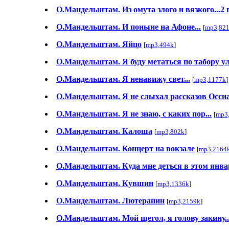
О.Мандельштам. Из омута злого и вязкого...2
О.Мандельштам. И поныне на Афоне...
[
mp3,82
О.Мандельштам. Яйцо
[
mp3,494k
]
О.Мандельштам. Я буду метаться по табору ул
О.Мандельштам. Я ненавижу свет...
[
mp3,1177k
]
О.Мандельштам. Я не слыхал рассказов Оссиа
О.Мандельштам. Я не знаю, с каких пор...
[
mp3
О.Мандельштам. Калоша
[
mp3,802k
]
О.Мандельштам. Концерт на вокзале
[
mp3,2164
О.Мандельштам. Куда мне деться в этом январ
О.Мандельштам. Кувшин
[
mp3,1336k
]
О.Мандельштам. Лютеранин
[
mp3,2159k
]
О.Мандельштам. Мой щегол, я голову закину..