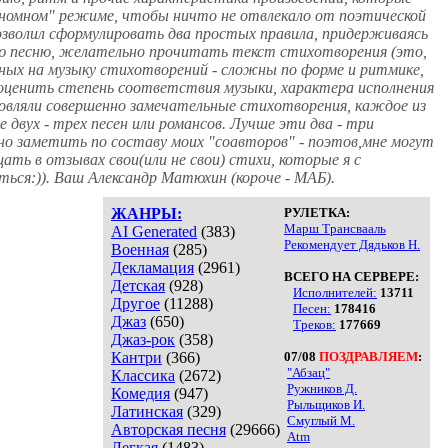
втономном" режиме, чтобы ничто не отвлекало от поэтической
 позволил сформулировать два простых правила, придерживаясь
ную песню, желательно прочитать текст стихотворения (это,
нных на музыку стихотворений - сложны по форме и ритмике,
оценить степень соответствия музыки, характера исполнения
новляли совершенно замечательные стихотворения, каждое из
двух - трех песен или романсов. Лучше эти два - три
жно заметить по составу моих "соавторов" - поэтов,мне могут
ть в отзывах свои(или не свои) стихи, которые я с
аться:)). Ваш Александр Матюхин (короче - МАБ).
ЖАНРЫ:
РУЛЕТКА:
Марш Трансвааль
AI Generated
(383)
Рекомендует Дядьков Н.
Военная
(285)
Декламация
(2961)
ВСЕГО НА СЕРВЕРЕ:
Детская
(928)
Исполнителей:
13711
Другое
(11288)
Песен:
178416
Джаз
(650)
Треков:
177669
Джаз-рок
(358)
Кантри
(366)
07/08
ПОЗДРАВЛЯЕМ
:
"Абзац"
Классика
(2672)
Ружников Д.
Комедия
(947)
Рыльщиков И.
Латинская
(329)
Смуглый М.
Авторская песня
(29666)
Atm
Легкая
(1483)