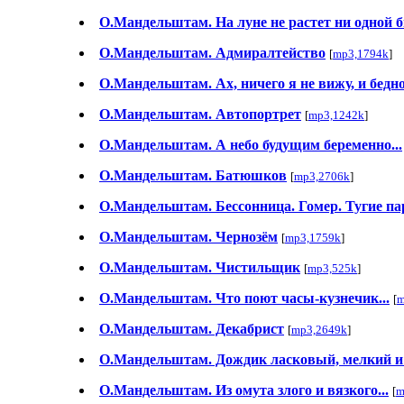
О.Мандельштам. На луне не растет ни одной
О.Мандельштам. Адмиралтейство
[
mp3,1794k
]
О.Мандельштам. Ах, ничего я не вижу, и бедное
О.Мандельштам. Автопортрет
[
mp3,1242k
]
О.Мандельштам. А небо будущим беременно...
О.Мандельштам. Батюшков
[
mp3,2706k
]
О.Мандельштам. Бессонница. Гомер. Тугие па
О.Мандельштам. Чернозём
[
mp3,1759k
]
О.Мандельштам. Чистильщик
[
mp3,525k
]
О.Мандельштам. Что поют часы-кузнечик...
[
m
О.Мандельштам. Декабрист
[
mp3,2649k
]
О.Мандельштам. Дождик ласковый, мелкий и 
О.Мандельштам. Из омута злого и вязкого...
[
m