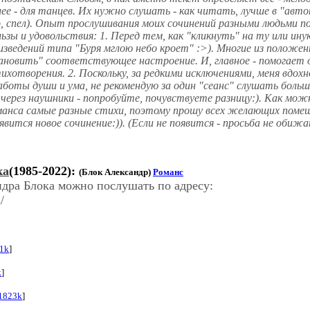
олее - для танцев. Их нужно слушать - как читать, лучше в "а
одно, спел). Опыт прослушивания моих сочинений разными людьми
зы и удовольствия: 1. Перед тем, как "кликнуть" на ту или и
зведений типа "Буря мглою небо кроет" :>). Многие из положе
новить" соответствующее настроение. И, главное - помогает 
хотворения. 2. Поскольку, за редкими исключениями, меня вдох
ты души и ума, не рекомендую за один "сеанс" слушать больше 
 через наушники - попробуйте, почувствуете разницу:). Как мо
манса самые разные стихи, поэтому прошу всех желающих помеща
вится новое сочинение:)). (Если не появится - просьба не обиж
ка
(1985-2022):
(Блок Александр)
Романс
дра Блока можно послушать по адресу:
/
1k
]
k
]
1823k
]