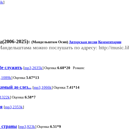
6k
]
а
(2006-2025):
(Мандельштам Осип)
Авторская песня
Комментарии
ельштама можно послушать по адресу: http://music.lib.r
бе служить
[
mp3,2635k
] Оценка:
6.68*20
Романс
,1089k
] Оценка:
5.67*13
омый до слез...
[
mp3,1066k
] Оценка:
7.41*14
1322k
] Оценка:
6.58*7
ся
[
mp3,2353k
]
я страны
[
mp3,923k
] Оценка:
6.51*9