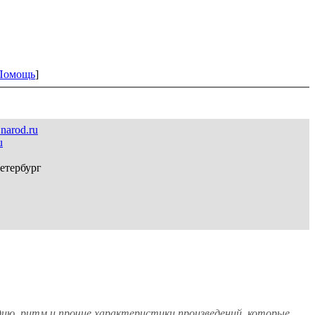
Помощь
]
.narod.ru
u
етербург
дию, ритм и прочие характеристики произведений, которые