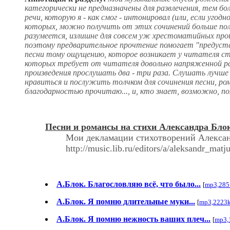
категорически не предназначены для развлечения, тем б
речи, которую я - как смог - интонировал (или, если уг
которых, можно получить от этих сочинений больше поль
разумеется, излишне для совсем уж хрестоматийных прои
поэтому предварительное прочтение помогает "предуста
песни тому ощущению, которое возникает у читателя сти
которых требует от читателя довольно напряженной рабо
произведения прослушать два - три раза. Слушать лучше
нравиться и послужить толчком для сочинения песни, ро
благодарностью прочитаю..., и, кто знает, возможно, поя
Песни и романсы на стихи Александра Бло
Мои декламации стихотворений Алексан
http://music.lib.ru/editors/a/aleksandr_matju
А.Блок. Благословляю всё, что было...
[
mp3,285
А.Блок. Я помню длительные муки...
[
mp3,2223
А.Блок. Я помню нежность ваших плеч...
[
mp3,