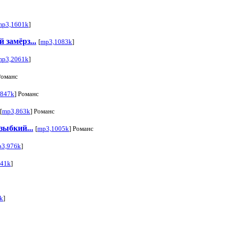
mp3,1601k
]
замёрз...
[
mp3,1083k
]
mp3,2061k
]
Романс
1847k
] Романс
[
mp3,863k
] Романс
зыбкий...
[
mp3,1005k
] Романс
3,976k
]
441k
]
k
]