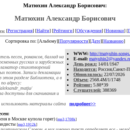
Матюхин Александр Борисович:
Матюхин Александр Борисович
[
Регистрация
] [
Найти
] [
Рейтинги
] [
Обсуждения
] [
Новинки
] [
.ru:
Сортировка по: [Альбому][
Популярности
][
Дате
][
Названию
]
WWW:
http://matyuhin-songs
ель песен, романсов, баллад на
E-mail:
matyuhin2@yandex.r
временных русских и зарубежных
День рожд:
14/01/1947
екламатор стихотворений
Находится:
Россия,Санкт-П
ных поэтов. Записи декламации
Обновлялось:
22/07/2026
 этом разделе Библиотеки, а в
Объем:
2568.4M/1/1748
 по адресу:
Рейтинг:
5.88*39
a/aleksandr_matju/
Слушателей:
388369
а доступны для скачивания и
т использовать материалы сайта
подробнее>>
есен:
еня в Москве купола горят)
[
mp3,1708k
]
андисты
[
mp3,1912k
]
оэтическим Словом, в них именно текст определяет все - мело