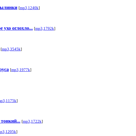
 былинки
[
mp3,1240k
]
 ухо оглохло...
[
mp3,1792k
]
[
mp3,3545k
]
руса
[
mp3,1977k
]
p3,1175k
]
тонкий...
[
mp3,1722k
]
p3,1205k
]