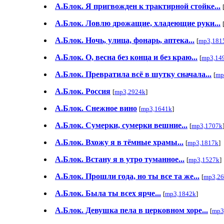
А.Блок. Я пригвожден к трактирной стойке...
А.Блок. Ловлю дрожащие, хладеющие руки...
А.Блок. Ночь, улица, фонарь, аптека...
[
mp3,181
А.Блок. О, весна без конца и без краю...
[
mp3,14
А.Блок. Превратила всё в шутку сначала...
[
mp
А.Блок. Россия
[
mp3,2924k
]
А.Блок. Снежное вино
[
mp3,1641k
]
А.Блок. Сумерки, сумерки вешние...
[
mp3,1707k
А.Блок. Вхожу я в тёмные храмы...
[
mp3,1817k
]
А.Блок. Встану я в утро туманное...
[
mp3,1527k
]
А.Блок. Прошли года, но ты все та же...
[
mp3,2
А.Блок. Была ты всех ярче...
[
mp3,1842k
]
А.Блок. Девушка пела в церковном хоре...
[
mp3