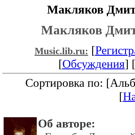
Макляков Дмит
Макляков Дмит
[
Регистр
Music.lib.ru:
[
Обсуждения
] 
Сортировка по: [Аль
[
Н
Об авторе: