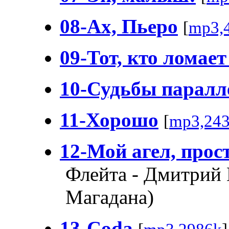
08-Ах, Пьеро
[
mp3,
09-Тот, кто ломае
10-Судьбы парал
11-Хорошо
[
mp3,24
12-Мой агел, прос
Флейта - Дмитрий 
Магадана)
13-Coda