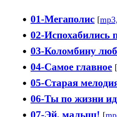
01-Мегаполис
[
mp3
02-Испохабились 
03-Коломбину лю
04-Самое главное
05-Старая мелоди
06-Ты по жизни и
07-Эй, малыш!
[
mp