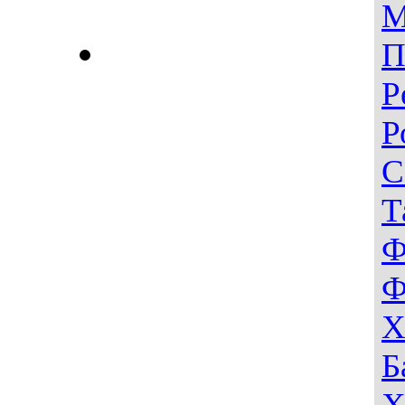
М
П
Р
Р
С
Т
Ф
Ф
Х
Б
Х