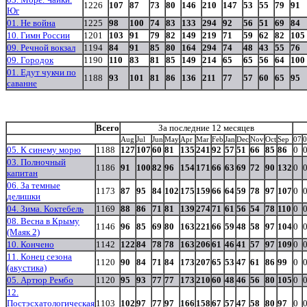
1226
107
87
73
80
146
210
147
53
55
79
91
Юг
01. Не война
1225
98
100
74
83
133
294
92
56
51
69
84
10. Гимн России
1201
103
91
79
82
149
219
71
59
62
82
105
09. Речной вокзал
1194
84
91
85
80
164
294
74
48
43
55
76
09. Городок
1190
110
83
81
85
149
214
65
65
56
64
100
01. Едут чукчи по
1188
93
101
81
86
136
211
77
57
60
65
95
саванне
Всего
За последние 12 месяцев
Aug
Jul
Jun
May
Apr
Mar
Feb
Jan
Dec
Nov
Oct
Sep
07
0
05. К синему морю
1188
127
107
60
81
135
241
92
57
51
66
85
86
0
03. Полночный
1186
91
100
82
96
154
171
66
63
69
72
90
132
0
капитан
06. За темные
1173
87
95
84
102
175
159
66
64
59
78
97
107
0
делишки
04. Зима. Коктебель
1169
88
86
71
81
139
274
71
61
56
54
78
110
0
08. Весна в Крыму
1146
96
85
69
80
163
221
66
59
48
58
97
104
0
(Маяк 2)
10. Кончено
1142
122
84
78
78
163
206
61
46
41
57
97
109
0
11. Конец сезона
1120
90
84
71
84
173
207
65
53
47
61
86
99
0
(акустика)
05. Артюр Рембо
1120
95
93
77
77
173
210
60
48
46
56
80
105
0
12.
Постэсхатологическая
1103
102
97
77
97
166
158
67
57
47
58
80
97
0