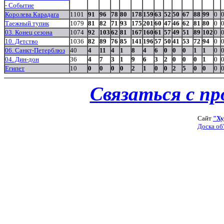
- Событие
Королева Карадага
1101
91
96
78
80
178
159
63
52
50
67
88
99
0
Таежный тупик
1079
81
82
71
93
175
201
60
47
46
62
81
80
0
03. Конец сезона
1074
92
103
62
81
167
160
61
57
49
51
89
102
0
10. Детство
1036
82
89
76
85
141
196
57
50
41
53
72
94
0
06. Санкт-Петерблюз
40
4
11
4
1
8
4
6
0
0
0
1
1
0
04. Дин-дон
36
4
7
3
1
9
6
3
2
0
0
0
1
0
Египет
10
0
0
0
0
2
1
0
0
2
5
0
0
0
Связаться с п
Сайт
"Ху
Доска об