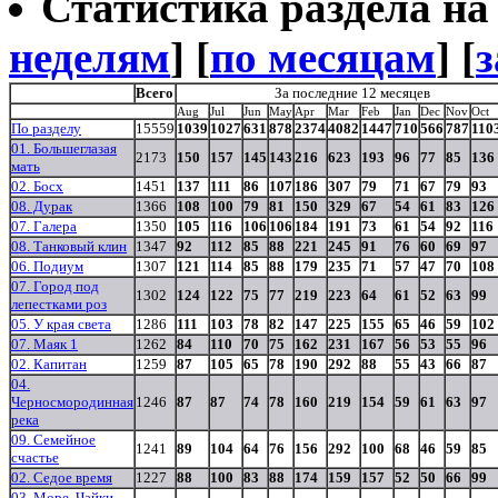
Статистика раздела на t
неделям
] [
по месяцам
] [
з
Всего
За последние 12 месяцев
Aug
Jul
Jun
May
Apr
Mar
Feb
Jan
Dec
Nov
Oct
По разделу
15559
1039
1027
631
878
2374
4082
1447
710
566
787
110
01. Большеглазая
2173
150
157
145
143
216
623
193
96
77
85
136
мать
02. Босх
1451
137
111
86
107
186
307
79
71
67
79
93
08. Дурак
1366
108
100
79
81
150
329
67
54
61
83
126
07. Галера
1350
105
116
106
106
184
191
73
61
54
92
116
08. Танковый клин
1347
92
112
85
88
221
245
91
76
60
69
97
06. Подиум
1307
121
114
85
88
179
235
71
57
47
70
108
07. Город под
1302
124
122
75
77
219
223
64
61
52
63
99
лепестками роз
05. У края света
1286
111
103
78
82
147
225
155
65
46
59
102
07. Маяк 1
1262
84
110
70
75
162
231
167
56
53
55
96
02. Капитан
1259
87
105
65
78
190
292
88
55
43
66
87
04.
Черносмородинная
1246
87
87
74
78
160
219
154
59
61
63
97
река
09. Семейное
1241
89
104
64
76
156
292
100
68
46
59
85
счастье
02. Седое время
1227
88
100
83
88
174
159
157
52
50
66
99
03. Море. Чайки.