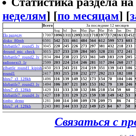
Статистика раздела на t
неделям
] [
по месяцам
] [
з
Всего
За последние 12 месяцев
Aug
Jul
Jun
May
Apr
Mar
Feb
Jan
Dec
По разделу
17007
1096
1311
1209
1311
1718
1977
1720
1613
1452
disko_80rnb
6591
542
531
461
484
564
612
599
573
603
hhrbattle7_round5_lv
3045
220
245
226
273
297
381
432
218
233
4round_mic_check
3015
217
233
239
284
305
328
231
372
241
hhrbattle7_round2_lv
2834
204
238
223
253
361
349
183
219
205
radionext3_1r
2599
203
224
214
246
281
317
204
260
217
zlbattle_round1_kipish
2450
213
243
211
214
219
351
139
143
186
round1
2417
193
215
210
232
277
292
213
182
188
hhru7_r3_128kb
1496
116
139
149
152
173
154
70
104
146
hhrbattle7_round3_lv
1494
106
107
121
105
153
162
79
130
246
hhru7_r5_128kb
1429
111
133
130
132
186
218
154
59
60
hhrbattle7_round4_lv
1427
110
131
129
125
159
138
149
142
53
timbo_demo
1281
100
114
108
109
178
209
75
86
74
hhru7_r4_128kb
1243
101
144
133
122
149
125
64
67
58
Связаться с п