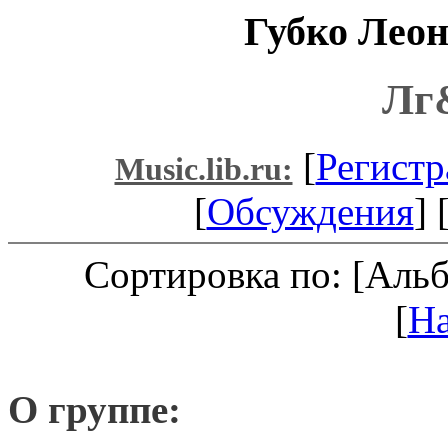
Губко Лео
Лг
[
Регистр
Music.lib.ru:
[
Обсуждения
] 
Сортировка по: [Аль
[
Н
О группе: