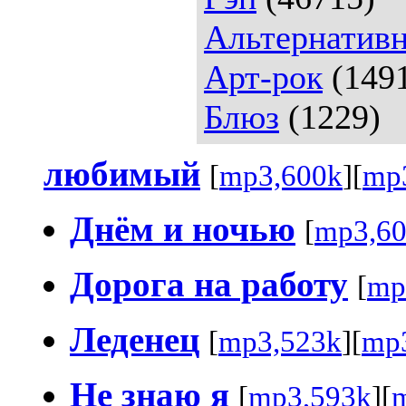
Альтернативн
Арт-рок
(149
Блюз
(1229)
любимый
[
mp3,600k
][
mp
Днём и ночью
[
mp3,6
Дорога на работу
[
mp
Леденец
[
mp3,523k
][
mp
Не знаю я
[
mp3,593k
][