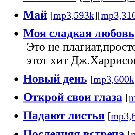
Май
[
mp3,593k
][
mp3,31
Моя сладкая любовь
Это не плагиат,прост
этот хит Дж.Харрисон
Новый день
[
mp3,600k
Открой свои глаза
[
m
Падают листья
[
mp3,
Последняя встреча
[