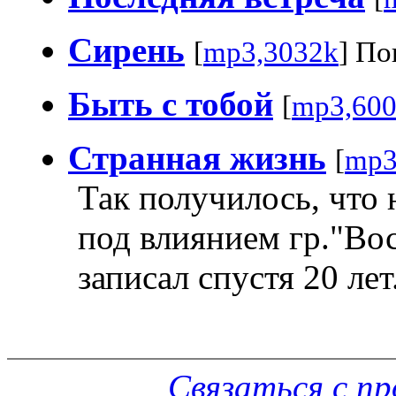
Сирень
[
mp3,3032k
] По
Быть с тобой
[
mp3,60
Странная жизнь
[
mp3
Так получилось, что
под влиянием гр."Во
записал спустя 20 лет
Связаться с п