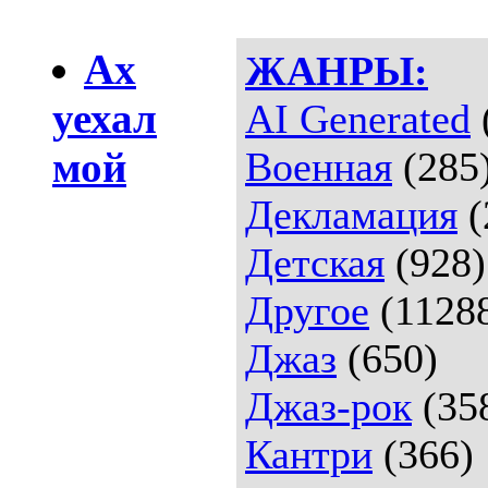
Ах
ЖАНРЫ:
уехал
AI Generated
мой
Военная
(285
Декламация
(
Детская
(928)
Другое
(1128
Джаз
(650)
Джаз-рок
(35
Кантри
(366)