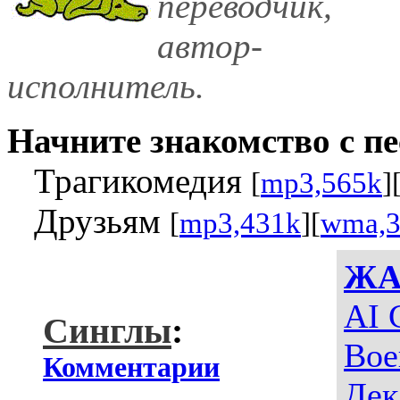
переводчик,
автор-
исполнитель.
Начните знакомство с пе
Трагикомедия
[
mp3,565k
]
Друзьям
[
mp3,431k
][
wma,3
ЖА
AI 
Синглы
:
Вое
Комментарии
Дек