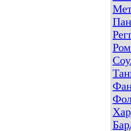
Мет
Пан
Рег
Ром
Соу
Тан
Фа
Фо
Хар
Бар