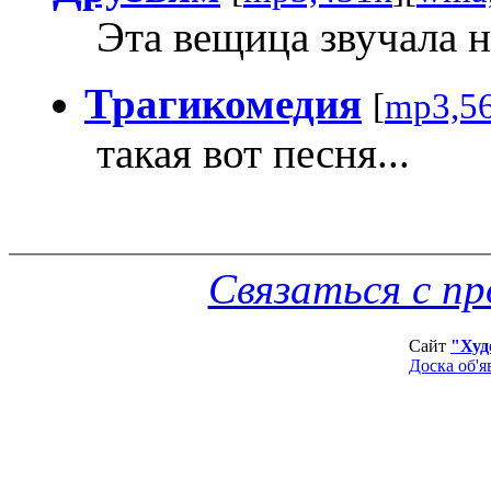
Эта вещица звучала н
Трагикомедия
[
mp3,5
такая вот песня...
Связаться с п
Сайт
"Худ
Доска об'