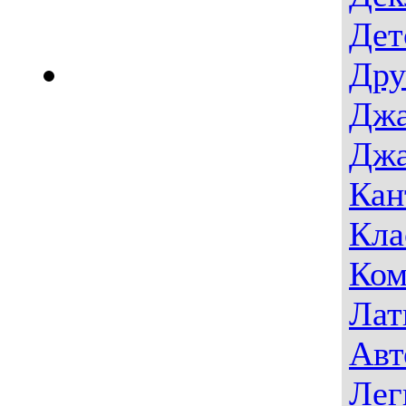
Дет
Дру
Джа
Джа
Кан
Кла
Ком
Лат
Авт
Лег