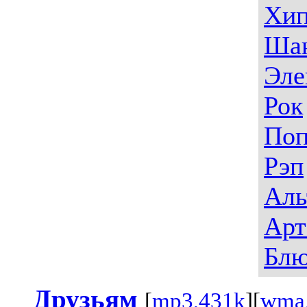
Хип
Ша
Эле
Рок
По
Рэп
Аль
Арт
Блю
Друзьям
[
mp3,431k
][
wma