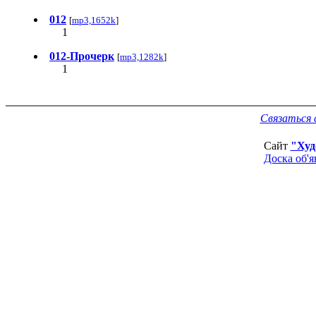
012
[
mp3,1652k
]
1
012-Прочерк
[
mp3,1282k
]
1
Связаться 
Сайт
"Худ
Доска об'