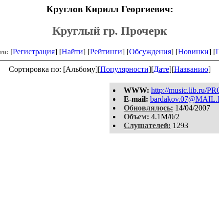
Круглов Кирилл Георгиевич:
Круглый гр. Прочерк
[
Регистрация
] [
Найти
] [
Рейтинги
] [
Обсуждения
] [
Новинки
] [
.ru:
Сортировка по: [Альбому][
Популярности
][
Дате
][
Названию
]
WWW:
http://music.lib.ru
E-mail:
bardakov.07@MAIL
Обновлялось:
14/04/2007
Объем:
4.1M/0/2
Слушателей:
1293