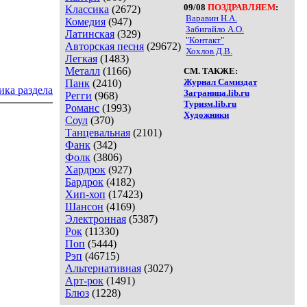
09/08
ПОЗДРАВЛЯЕМ
:
Классика
(2672)
Варавин Н.А.
Комедия
(947)
Забигайло А.О.
Латинская
(329)
"Контакт"
Авторская песня
(29672)
Хохлов Д.В.
Легкая
(1483)
Металл
(1166)
СМ. ТАКЖЕ:
Журнал Самиздат
Панк
(2410)
ика раздела
Заграница.lib.ru
Регги
(968)
Туризм.lib.ru
Романс
(1993)
Художники
Соул
(370)
Танцевальная
(2101)
Фанк
(342)
Фолк
(3806)
Хардрок
(927)
Бардрок
(4182)
Хип-хоп
(17423)
Шансон
(4169)
Электронная
(5387)
Рок
(11330)
Поп
(5444)
Рэп
(46715)
Альтернативная
(3027)
Арт-рок
(1491)
Блюз
(1228)