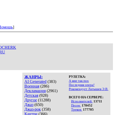
Помощь
]
/PROCHERK
.RU
ЖАНРЫ:
РУЛЕТКА:
А мне так пох
AI Generated
(383)
Последняя опера!
Военная
(286)
Рекомендует Латышев Э.В.
Декламация
(2961)
Детская
(928)
ВСЕГО НА СЕРВЕРЕ:
Другое
(11288)
Исполнителей:
13711
Джаз
(650)
Песен:
178452
Джаз-рок
(358)
Треков:
177705
Кантри
(366)