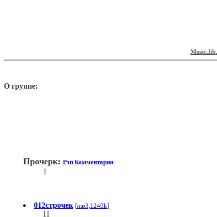
Music.lib
О группе:
Прочерк
:
Рэп
Комментарии
1
012строчек
[
mp3,1240k
]
11