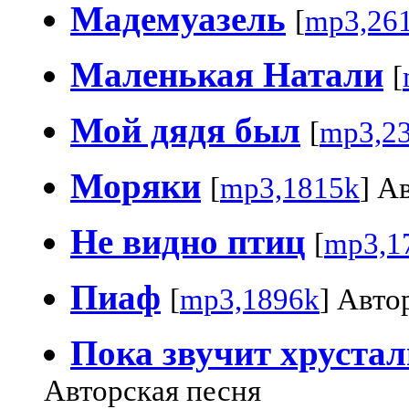
Мадемуазель
[
mp3,26
Маленькая Натали
[
Мой дядя был
[
mp3,2
Моряки
[
mp3,1815k
] А
Не видно птиц
[
mp3,1
Пиаф
[
mp3,1896k
] Авто
Пока звучит хруста
Авторская песня