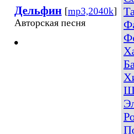
Дельфин
Т
[
mp3,2040k
]
Авторская песня
Ф
Ф
Х
Б
Х
Ш
Э
Р
П