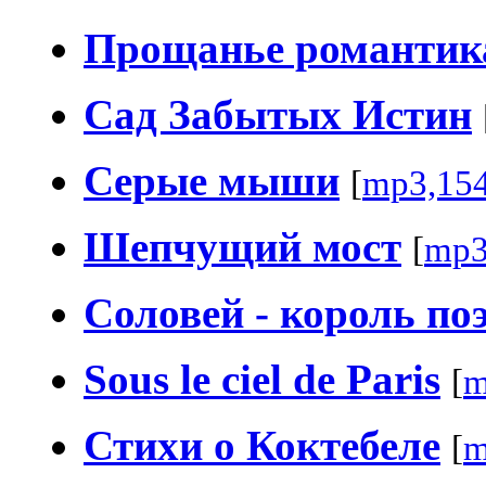
Прощанье романтик
Сад Забытых Истин
Серые мыши
[
mp3,15
Шепчущий мост
[
mp3
Соловей - король по
Sous le ciel de Paris
[
m
Стихи о Коктебеле
[
m