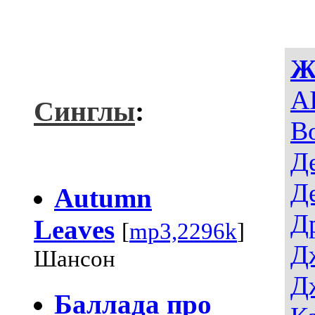
Ж
AI
Синглы
:
В
Д
Д
Autumn
Д
Leaves
[
mp3,2296k
]
Д
Шансон
Д
Баллада про