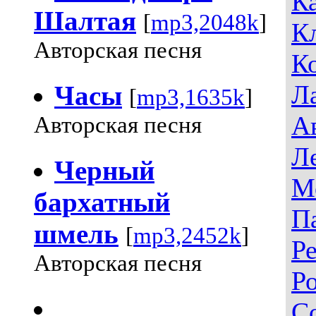
К
Шалтая
[
mp3,2048k
]
К
Авторская песня
К
Л
Часы
[
mp3,1635k
]
А
Авторская песня
Л
Черный
М
бархатный
П
шмель
[
mp3,2452k
]
Р
Авторская песня
Р
С