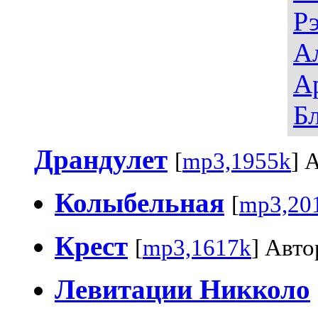
Р
А
А
Б
Драндулет
[
mp3,1955k
] 
Колыбельная
[
mp3,20
Крест
[
mp3,1617k
] Авто
Левитации Никколо