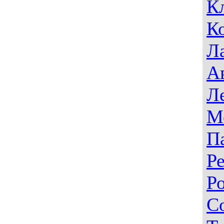
К
К
Л
А
Л
М
П
Р
Р
С