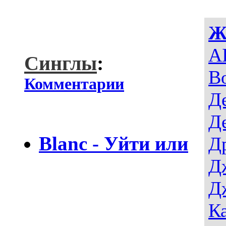
Ж
AI
Синглы
:
В
Комментарии
Д
Д
Blanc - Уйти или
Д
Д
Д
К