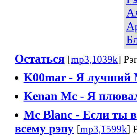
А
А
Б
Остаться
[
mp3,1039k
] Рэ
K00mar - Я лучший 
Kenan Mc - Я плюва
Mc Blanc - Если ты 
всему рэпу
[
mp3,1599k
] 