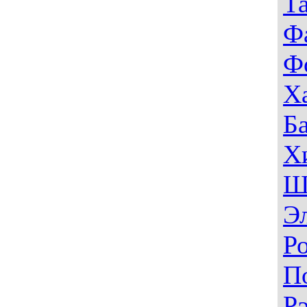
Т
Ф
Ф
Х
Б
Х
Ш
Э
Р
П
Р