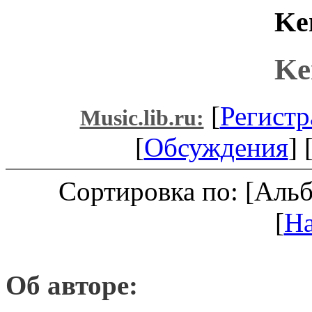
Ke
Ke
[
Регистр
Music.lib.ru:
[
Обсуждения
] 
Сортировка по: [Аль
[
Н
Об авторе: