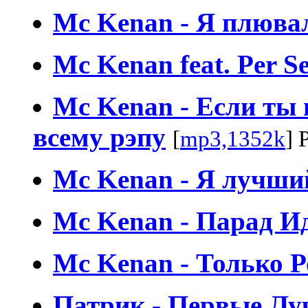
Mc Kenan - Я плювал
Mc Kenan feat. Per S
Mc Kenan - Если ты 
всему рэпу
[
mp3,1352k
] 
Mc Kenan - Я лучши
Mc Kenan - Парад И
Mc Kenan - Только 
Патрик - Первые Лу